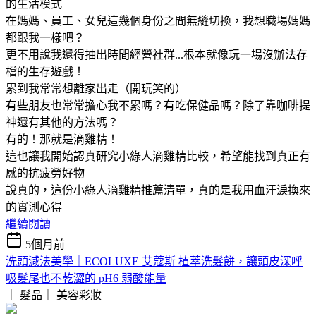
的生活模式
在媽媽、員工、女兒這幾個身份之間無縫切換，我想職場媽媽
都跟我一樣吧？
更不用說我還得抽出時間經營社群...根本就像玩一場沒辦法存
檔的生存遊戲！
累到我常常想離家出走（開玩笑的）
有些朋友也常常擔心我不累嗎？有吃保健品嗎？除了靠咖啡提
神還有其他的方法嗎？
有的！那就是滴雞精！
這也讓我開始認真研究小綠人滴雞精比較，希望能找到真正有
感的抗疲勞好物
說真的，這份小綠人滴雞精推薦清單，真的是我用血汗淚換來
的實測心得
繼續閱讀
5個月前
洗頭減法美學｜ECOLUXE 艾蔻斯 植萃洗髮餅，讓頭皮深呼
吸髮尾也不乾澀的 pH6 弱酸能量
｜ 髮品｜
美容彩妝