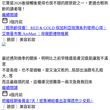
它算是2026後接觸後覺得也很不錯的膠原飲之一，更適合輕熟
齡的讀者哦！
繼續閱讀
3個月前
〖輕熟齡保養〗 RED & GOLD 保加利亞玫瑰系列使用心得｜
艾樂曼市集 AroMart ｜母親節禮物推薦
｜ 臉部｜
美容彩妝
最近遇到換季的關係，明明比之前早睡還是膚況還是讓我不滿
意
不是長痘、也不是過敏，是又油又乾的...局部出油跟毛孔粗
大...等
而且最麻煩的是，這種膚況很難靠一兩次急救救回來
繼續閱讀
4個月前
把握經期後黃金7天！密集補給養出澎彈透亮少女肌✨
｜ 臉部｜
美容彩妝