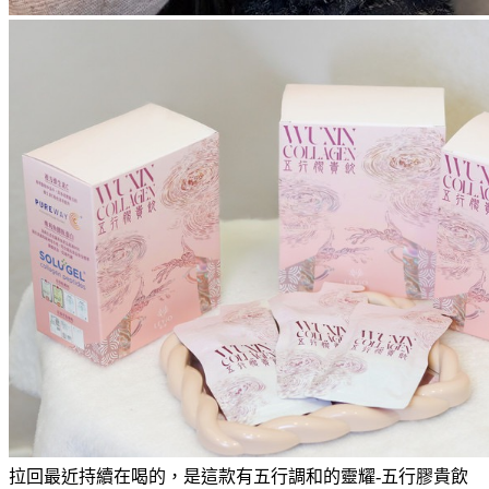
拉回最近持續在喝的，是這款有五行調和的靈耀-五行膠貴飲