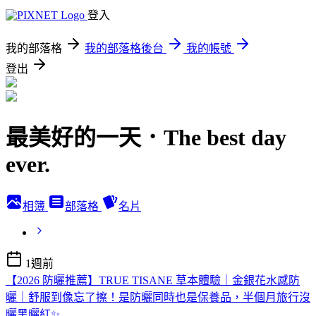
登入
我的部落格
我的部落格後台
我的帳號
登出
最美好的一天．The best day
ever.
相簿
部落格
名片
1週前
【2026 防曬推薦】TRUE TISANE 草本體驗｜金銀花水感防
曬｜舒服到像忘了擦！是防曬同時也是保養品，半個月旅行沒
曬黑曬紅✨