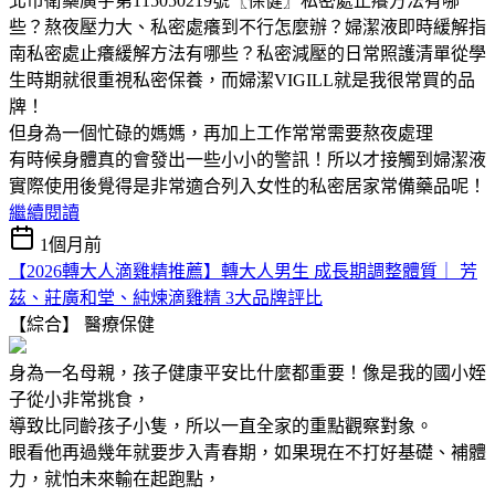
北市衛藥廣字第115050219號〖保健〗私密處止癢方法有哪
些？熬夜壓力大、私密處癢到不行怎麼辦？婦潔液即時緩解指
南私密處止癢緩解方法有哪些？私密減壓的日常照護清單從學
生時期就很重視私密保養，而婦潔VIGILL就是我很常買的品
牌！
但身為一個忙碌的媽媽，再加上工作常常需要熬夜處理
有時候身體真的會發出一些小小的警訊！所以才接觸到婦潔液
實際使用後覺得是非常適合列入女性的私密居家常備藥品呢！
繼續閱讀
1個月前
【2026轉大人滴雞精推薦】轉大人男生 成長期調整體質｜ 芳
茲、莊廣和堂、純煉滴雞精 3大品牌評比
【綜合】
醫療保健
身為一名母親，孩子健康平安比什麼都重要！像是我的國小姪
子從小非常挑食，
導致比同齡孩子小隻，所以一直全家的重點觀察對象。
眼看他再過幾年就要步入青春期，如果現在不打好基礎、補體
力，就怕未來輸在起跑點，