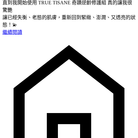
直到我開始使用 TRUE TISANE 奇蹟逆齡修護組 真的讓我很
驚艷
讓已經失衡、老態的肌膚，重新回到緊緻、澎潤、又透亮的狀
態！💫
繼續閱讀