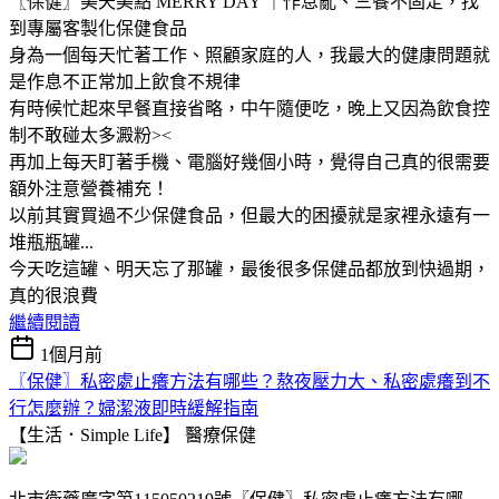
〖保健〗美天美點 MERRY DAY ｜作息亂、三餐不固定，找
到專屬客製化保健食品
身為一個每天忙著工作、照顧家庭的人，我最大的健康問題就
是作息不正常加上飲食不規律
有時候忙起來早餐直接省略，中午隨便吃，晚上又因為飲食控
制不敢碰太多澱粉><
再加上每天盯著手機、電腦好幾個小時，覺得自己真的很需要
額外注意營養補充！
以前其實買過不少保健食品，但最大的困擾就是家裡永遠有一
堆瓶瓶罐...
今天吃這罐、明天忘了那罐，最後很多保健品都放到快過期，
真的很浪費
繼續閱讀
1個月前
〖保健〗私密處止癢方法有哪些？熬夜壓力大、私密處癢到不
行怎麼辦？婦潔液即時緩解指南
【生活．Simple Life】
醫療保健