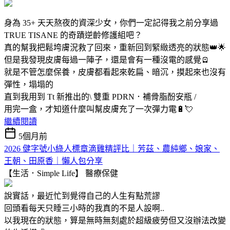
身為 35+ 天天熬夜的資深少女，你們一定記得我之前分享過
TRUE TISANE 的奇蹟逆齡修護組吧？
真的幫我把鬆垮膚況救了回來，重新回到緊緻透亮的狀態👑🌟
但是我發現皮膚每過一陣子，還是會有一種沒電的感覺🪫
就是不管怎麼保養，皮膚都看起來乾扁、暗沉，摸起來也沒有
彈性，塌塌的
直到我用到 Tt 新推出的\ 雙重 PDRN．補骨脂酚安瓶 /
用完一盒，才知道什麼叫幫皮膚充了一次彈力電🔋💘
繼續閱讀
5個月前
2026 健字號小綠人標章滴雞精評比｜芳茲、農純鄉、娘家、
王朝、田原香｜懶人包分享
【生活．Simple Life】
醫療保健
說實話，最近忙到覺得自己的人生有點荒謬
回頭看每天只睡三小時的我真的不是人設啊..
以我現在的狀態，算是無時無刻處於超級疲勞但又沒辦法改變