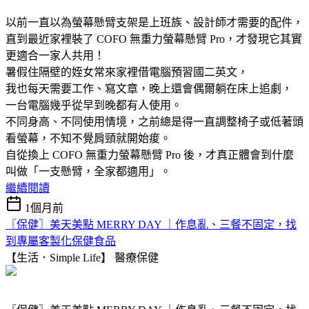
以前一直以為螢幕懸臂支架是上班族、設計師才需要的配件，
直到最近家裡裝了 COFO 無重力螢幕懸臂 Pro，才發現它其實
更適合一家人共用！
暑假住隔壁的姪女常來家裡借電腦預習國二英文，
我也每天需要工作、寫文章，晚上還會偶爾躺在床上追劇，
一台電腦幾乎從早到晚都有人使用。
不同身高、不同使用情境，之前總是得一直調整椅子或低著頭
看螢幕，不知不覺肩頸就開始痠。
自從換上 COFO 無重力螢幕懸臂 Pro 後，才真正體會到什麼
叫做「一支懸臂，全家都適用」。
繼續閱讀
1個月前
〖保健〗美天美點 MERRY DAY ｜作息亂、三餐不固定，找
到專屬客製化保健食品
【生活．Simple Life】
醫療保健