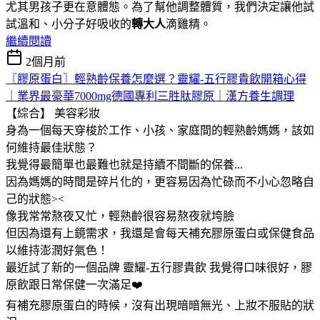
尤其男孩子更在意體態。為了幫他調整體質，我們決定讓他試
試溫和、小分子好吸收的
轉大人
滴雞精。
繼續閱讀
2個月前
〖膠原蛋白〗輕熟齡保養怎麼選？靈耀-五行膠貴飲開箱心得
｜業界最豪華7000mg德國專利三胜肽膠原｜漢方養生調理
【綜合】
美容彩妝
身為一個每天穿梭於工作、小孩、家庭間的輕熟齡媽媽，該如
何維持最佳狀態？
我覺得最簡單也最難也就是持續不間斷的保養...
因為媽媽的時間是碎片化的，更容易因為忙碌而不小心忽略自
己的狀態><
像我常常熬夜又忙，輕熟齡很容易熬夜就垮臉
但因為還有上鏡需求，我還是會每天補充膠原蛋白或保健食品
以維持澎潤好氣色！
最近試了新的一個品牌 靈耀-五行膠貴飲 我覺得口味很好，膠
原飲跟日常保健一次滿足❤️
有補充膠原蛋白的時候，沒有出現暗暗無光、上妝不服貼的狀