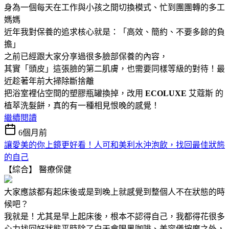
身為一個每天在工作與小孩之間切換模式、忙到團團轉的多工
媽媽
近年我對保養的追求核心就是：「高效、簡約、不要多餘的負
擔」
之前已經跟大家分享過很多臉部保養的內容，
其實「頭皮」這張臉的第二肌膚，也需要同樣等級的對待！最
近趁著年前大掃除斷捨離
把浴室裡佔空間的塑膠瓶罐換掉，改用
ECOLUXE
艾蔻斯 的
植萃洗髮餅，真的有一種相見恨晚的感覺！
繼續閱讀
6個月前
讓愛美的你上鏡更好看！人可和美利水沖泡飲，找回最佳狀態
的自己
【綜合】
醫療保健
大家應該都有起床後或是到晚上就感覺到整個人不在狀態的時
候吧？
我就是！
尤其是早上起床後，
根本不認得自己，
我都得花很多
心力
找回好
狀態
平時除了白天會喝黑咖啡、美容儀按摩之外，