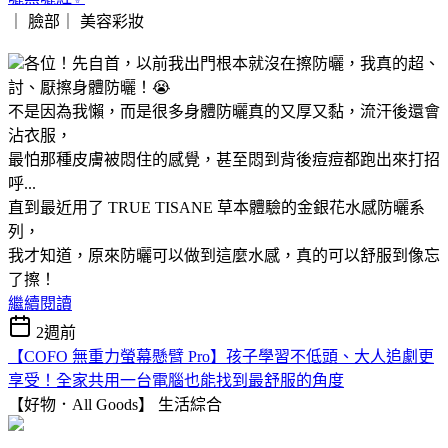
｜ 臉部｜
美容彩妝
各位！先自首，以前我出門根本就沒在擦防曬，我真的超、
討、厭擦身體防曬！😭
不是因為我懶，而是很多身體防曬真的又厚又黏，流汗後還會
沾衣服，
最怕那種皮膚被悶住的感覺，甚至悶到背後痘痘都跑出來打招
呼...
直到最近用了 TRUE TISANE 草本體驗的金銀花水感防曬系
列，
我才知道，原來防曬可以做到這麼水感，真的可以舒服到像忘
了擦！
繼續閱讀
2週前
【COFO 無重力螢幕懸臂 Pro】孩子學習不低頭、大人追劇更
享受！全家共用一台電腦也能找到最舒服的角度
【好物．All Goods】
生活綜合