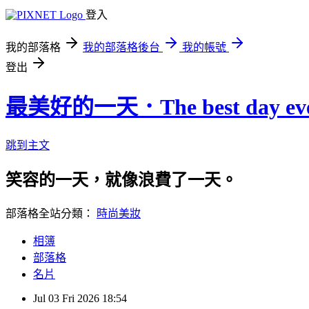
登入
我的部落格
我的部落格後台
我的帳號
登出
最美好的一天．The best day eve
跳到主文
笑容的一天，就像浪費了一天。
部落格全站分類：
時尚美妝
相簿
部落格
名片
Jul
03
Fri
2026
18:54