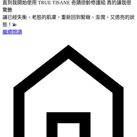
直到我開始使用 TRUE TISANE 奇蹟逆齡修護組 真的讓我很
驚艷
讓已經失衡、老態的肌膚，重新回到緊緻、澎潤、又透亮的狀
態！💫
繼續閱讀