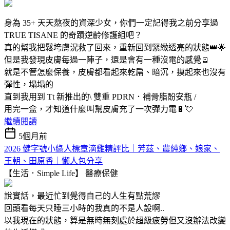
身為 35+ 天天熬夜的資深少女，你們一定記得我之前分享過
TRUE TISANE 的奇蹟逆齡修護組吧？
真的幫我把鬆垮膚況救了回來，重新回到緊緻透亮的狀態👑🌟
但是我發現皮膚每過一陣子，還是會有一種沒電的感覺🪫
就是不管怎麼保養，皮膚都看起來乾扁、暗沉，摸起來也沒有
彈性，塌塌的
直到我用到 Tt 新推出的\ 雙重 PDRN．補骨脂酚安瓶 /
用完一盒，才知道什麼叫幫皮膚充了一次彈力電🔋💘
繼續閱讀
5個月前
2026 健字號小綠人標章滴雞精評比｜芳茲、農純鄉、娘家、
王朝、田原香｜懶人包分享
【生活．Simple Life】
醫療保健
說實話，最近忙到覺得自己的人生有點荒謬
回頭看每天只睡三小時的我真的不是人設啊..
以我現在的狀態，算是無時無刻處於超級疲勞但又沒辦法改變