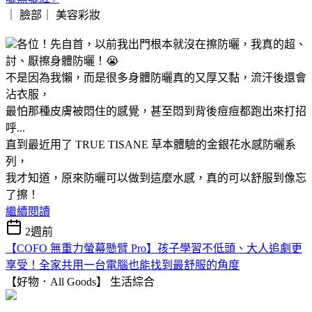
｜ 臉部｜
美容彩妝
各位！先自首，以前我出門根本就沒在擦防曬，我真的超、
討、厭擦身體防曬！😭
不是因為我懶，而是很多身體防曬真的又厚又黏，流汗後還會
沾衣服，
最怕那種皮膚被悶住的感覺，甚至悶到背後痘痘都跑出來打招
呼...
直到最近用了 TRUE TISANE 草本體驗的金銀花水感防曬系
列，
我才知道，原來防曬可以做到這麼水感，真的可以舒服到像忘
了擦！
繼續閱讀
2週前
【COFO 無重力螢幕懸臂 Pro】孩子學習不低頭、大人追劇更
享受！全家共用一台電腦也能找到最舒服的角度
【好物．All Goods】
生活綜合