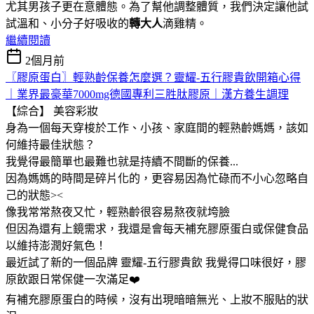
尤其男孩子更在意體態。為了幫他調整體質，我們決定讓他試
試溫和、小分子好吸收的
轉大人
滴雞精。
繼續閱讀
2個月前
〖膠原蛋白〗輕熟齡保養怎麼選？靈耀-五行膠貴飲開箱心得
｜業界最豪華7000mg德國專利三胜肽膠原｜漢方養生調理
【綜合】
美容彩妝
身為一個每天穿梭於工作、小孩、家庭間的輕熟齡媽媽，該如
何維持最佳狀態？
我覺得最簡單也最難也就是持續不間斷的保養...
因為媽媽的時間是碎片化的，更容易因為忙碌而不小心忽略自
己的狀態><
像我常常熬夜又忙，輕熟齡很容易熬夜就垮臉
但因為還有上鏡需求，我還是會每天補充膠原蛋白或保健食品
以維持澎潤好氣色！
最近試了新的一個品牌 靈耀-五行膠貴飲 我覺得口味很好，膠
原飲跟日常保健一次滿足❤️
有補充膠原蛋白的時候，沒有出現暗暗無光、上妝不服貼的狀