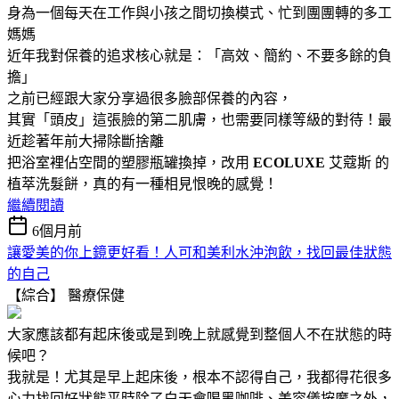
身為一個每天在工作與小孩之間切換模式、忙到團團轉的多工
媽媽
近年我對保養的追求核心就是：「高效、簡約、不要多餘的負
擔」
之前已經跟大家分享過很多臉部保養的內容，
其實「頭皮」這張臉的第二肌膚，也需要同樣等級的對待！最
近趁著年前大掃除斷捨離
把浴室裡佔空間的塑膠瓶罐換掉，改用
ECOLUXE
艾蔻斯 的
植萃洗髮餅，真的有一種相見恨晚的感覺！
繼續閱讀
6個月前
讓愛美的你上鏡更好看！人可和美利水沖泡飲，找回最佳狀態
的自己
【綜合】
醫療保健
大家應該都有起床後或是到晚上就感覺到整個人不在狀態的時
候吧？
我就是！
尤其是早上起床後，
根本不認得自己，
我都得花很多
心力
找回好
狀態
平時除了白天會喝黑咖啡、美容儀按摩之外，