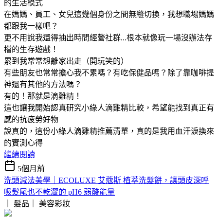
的生活模式
在媽媽、員工、女兒這幾個身份之間無縫切換，我想職場媽媽
都跟我一樣吧？
更不用說我還得抽出時間經營社群...根本就像玩一場沒辦法存
檔的生存遊戲！
累到我常常想離家出走（開玩笑的）
有些朋友也常常擔心我不累嗎？有吃保健品嗎？除了靠咖啡提
神還有其他的方法嗎？
有的！那就是滴雞精！
這也讓我開始認真研究小綠人滴雞精比較，希望能找到真正有
感的抗疲勞好物
說真的，這份小綠人滴雞精推薦清單，真的是我用血汗淚換來
的實測心得
繼續閱讀
5個月前
洗頭減法美學｜ECOLUXE 艾蔻斯 植萃洗髮餅，讓頭皮深呼
吸髮尾也不乾澀的 pH6 弱酸能量
｜ 髮品｜
美容彩妝