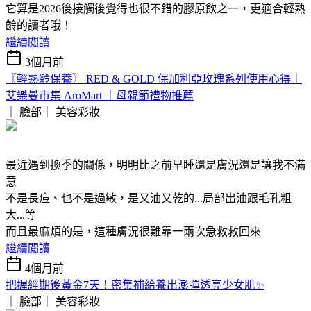
它算是2026後接觸後覺得也很不錯的膠原飲之一，更適合輕熟
齡的讀者哦！
繼續閱讀
3個月前
〖輕熟齡保養〗 RED & GOLD 保加利亞玫瑰系列使用心得｜
艾樂曼市集 AroMart ｜母親節禮物推薦
｜ 臉部｜
美容彩妝
最近遇到換季的關係，明明比之前早睡還是膚況還是讓我不滿
意
不是長痘、也不是過敏，是又油又乾的...局部出油跟毛孔粗
大...等
而且最麻煩的是，這種膚況很難靠一兩次急救救回來
繼續閱讀
4個月前
把握經期後黃金7天！密集補給養出澎彈透亮少女肌✨
｜ 臉部｜
美容彩妝