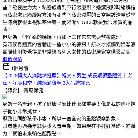
北市衛藥廣字第115050219號〖保健〗私密處止癢方法有哪
些？熬夜壓力大、私密處癢到不行怎麼辦？婦潔液即時緩解指
南私密處止癢緩解方法有哪些？私密減壓的日常照護清單從學
生時期就很重視私密保養，而婦潔VIGILL就是我很常買的品
牌！
但身為一個忙碌的媽媽，再加上工作常常需要熬夜處理
有時候身體真的會發出一些小小的警訊！所以才接觸到婦潔液
實際使用後覺得是非常適合列入女性的私密居家常備藥品呢！
繼續閱讀
1個月前
【2026轉大人滴雞精推薦】轉大人男生 成長期調整體質｜ 芳
茲、莊廣和堂、純煉滴雞精 3大品牌評比
【綜合】
醫療保健
身為一名母親，孩子健康平安比什麼都重要！像是我的國小姪
子從小非常挑食，
導致比同齡孩子小隻，所以一直全家的重點觀察對象。
眼看他再過幾年就要步入青春期，如果現在不打好基礎、補體
力，就怕未來輸在起跑點，