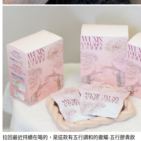
拉回最近持續在喝的，是這款有五行調和的靈耀-五行膠貴飲