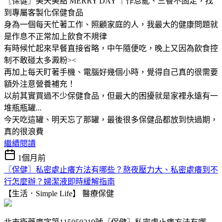
〖保健〗美天美點 MERRY DAY ｜作息亂、三餐不固定，找
到專屬客製化保健食品
身為一個每天忙著工作、照顧家庭的人，我最大的健康問題就
是作息不正常加上飲食不規律
有時候忙起來早餐直接省略，中午隨便吃，晚上又因為飲食控
制不敢碰太多澱粉><
再加上每天盯著手機、電腦好幾個小時，覺得自己真的很需要
額外注意營養補充！
以前其實買過不少保健食品，但最大的困擾就是家裡永遠有一
堆瓶瓶罐...
今天吃這罐、明天忘了那罐，最後很多保健品都放到快過期，
真的很浪費
繼續閱讀
1個月前
〖保健〗私密處止癢方法有哪些？熬夜壓力大、私密處癢到不
行怎麼辦？婦潔液即時緩解指南
【生活．Simple Life】
醫療保健