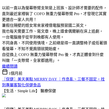
以前一直以為螢幕懸臂支架是上班族、設計師才需要的配件，
直到最近家裡裝了 COFO 無重力螢幕懸臂 Pro，才發現它其實
更適合一家人共用！
暑假住隔壁的姪女常來家裡借電腦預習國二英文，
我也每天需要工作、寫文章，晚上還會偶爾躺在床上追劇，
一台電腦幾乎從早到晚都有人使用。
不同身高、不同使用情境，之前總是得一直調整椅子或低著頭
看螢幕，不知不覺肩頸就開始痠。
自從換上 COFO 無重力螢幕懸臂 Pro 後，才真正體會到什麼
叫做「一支懸臂，全家都適用」。
繼續閱讀
1個月前
〖保健〗美天美點 MERRY DAY ｜作息亂、三餐不固定，找
到專屬客製化保健食品
【生活．Simple Life】
醫療保健