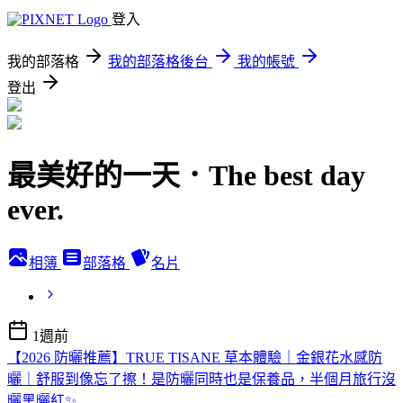
登入
我的部落格
我的部落格後台
我的帳號
登出
最美好的一天．The best day
ever.
相簿
部落格
名片
1週前
【2026 防曬推薦】TRUE TISANE 草本體驗｜金銀花水感防
曬｜舒服到像忘了擦！是防曬同時也是保養品，半個月旅行沒
曬黑曬紅✨