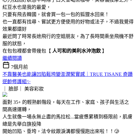
紅豆水也是我的最愛，
只要有飛去韓國，就會買一包一包的狐狸水回來！
也一直都有找尋、嘗試更方便使用的好物或法子，不過我覺得
效果都還好
最近問了時常長途飛行的空姐朋友，為了長時間乘坐飛機不舒
服的狀態，
在包包裡都會帶幾包【
人可和的美利水沖泡飲
】
繼續閱讀
7個月前
不靠醫美也能讓凹陷鬆垮變澎潤緊實感｜TRUE TISANE 奇蹟
逆齡修護組✨
｜ 臉部｜
美容彩妝
面對 35+ 的輕熟齡階段，每天在工作、家庭、孩子與生活之
間高速運轉，
人生就像一場永無止盡的馬拉松...當疲憊累積到極限前，肌膚
總是先舉白旗投降
開始凹陷、垂垮，法令紋跟淚溝都慢慢跑出來啦！！🥲