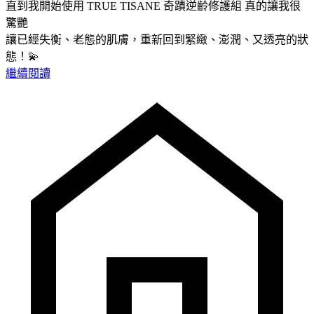
直到我開始使用 TRUE TISANE 奇蹟逆齡修護組 真的讓我很
驚艷
讓已經失衡、老態的肌膚，重新回到緊緻、澎潤、又透亮的狀
態！💫
繼續閱讀