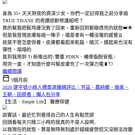
身為 35+ 天天熬夜的資深少女，你們一定記得我之前分享過
TRUE TISANE 的奇蹟逆齡修護組吧？
真的幫我把鬆垮膚況救了回來，重新回到緊緻透亮的狀態👑🌟
但是我發現皮膚每過一陣子，還是會有一種沒電的感覺🪫
就是不管怎麼保養，皮膚都看起來乾扁、暗沉，摸起來也沒有
彈性，塌塌的
直到我用到 Tt 新推出的\ 雙重 PDRN．補骨脂酚安瓶 /
用完一盒，才知道什麼叫幫皮膚充了一次彈力電🔋💘
繼續閱讀
5個月前
2026 健字號小綠人標章滴雞精評比｜芳茲、農純鄉、娘家、
王朝、田原香｜懶人包分享
【生活．Simple Life】
醫療保健
說實話，最近忙到覺得自己的人生有點荒謬
回頭看每天只睡三小時的我真的不是人設啊..
以我現在的狀態，算是無時無刻處於超級疲勞但又沒辦法改變