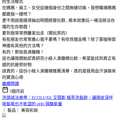
的生活模式
在媽媽、員工、女兒這幾個身份之間無縫切換，我想職場媽媽
都跟我一樣吧？
更不用說我還得抽出時間經營社群...根本就像玩一場沒辦法存
檔的生存遊戲！
累到我常常想離家出走（開玩笑的）
有些朋友也常常擔心我不累嗎？有吃保健品嗎？除了靠咖啡提
神還有其他的方法嗎？
有的！那就是滴雞精！
這也讓我開始認真研究小綠人滴雞精比較，希望能找到真正有
感的抗疲勞好物
說真的，這份小綠人滴雞精推薦清單，真的是我用血汗淚換來
的實測心得
繼續閱讀
5個月前
洗頭減法美學｜ECOLUXE 艾蔻斯 植萃洗髮餅，讓頭皮深呼
吸髮尾也不乾澀的 pH6 弱酸能量
｜ 髮品｜
美容彩妝