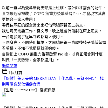
以前一直以為螢幕懸臂支架是上班族、設計師才需要的配件，
直到最近家裡裝了 COFO 無重力螢幕懸臂 Pro，才發現它其實
更適合一家人共用！
暑假住隔壁的姪女常來家裡借電腦預習國二英文，
我也每天需要工作、寫文章，晚上還會偶爾躺在床上追劇，
一台電腦幾乎從早到晚都有人使用。
不同身高、不同使用情境，之前總是得一直調整椅子或低著頭
看螢幕，不知不覺肩頸就開始痠。
自從換上 COFO 無重力螢幕懸臂 Pro 後，才真正體會到什麼
叫做「一支懸臂，全家都適用」。
繼續閱讀
1個月前
〖保健〗美天美點 MERRY DAY ｜作息亂、三餐不固定，找
到專屬客製化保健食品
【生活．Simple Life】
醫療保健