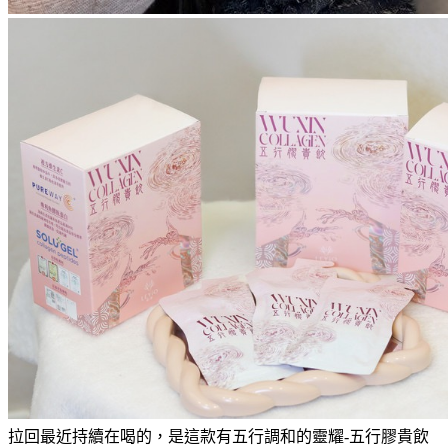
拉回最近持續在喝的，是這款有五行調和的靈耀-五行膠貴飲