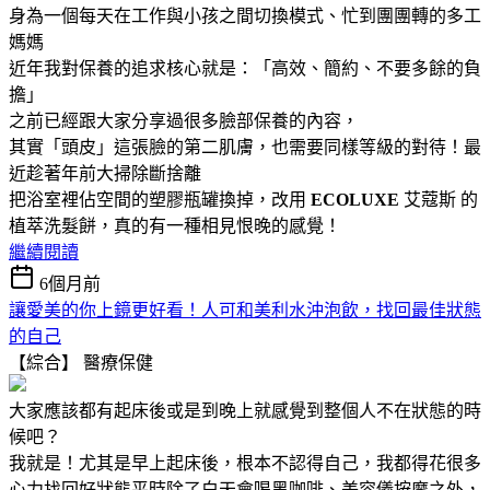
身為一個每天在工作與小孩之間切換模式、忙到團團轉的多工
媽媽
近年我對保養的追求核心就是：「高效、簡約、不要多餘的負
擔」
之前已經跟大家分享過很多臉部保養的內容，
其實「頭皮」這張臉的第二肌膚，也需要同樣等級的對待！最
近趁著年前大掃除斷捨離
把浴室裡佔空間的塑膠瓶罐換掉，改用
ECOLUXE
艾蔻斯 的
植萃洗髮餅，真的有一種相見恨晚的感覺！
繼續閱讀
6個月前
讓愛美的你上鏡更好看！人可和美利水沖泡飲，找回最佳狀態
的自己
【綜合】
醫療保健
大家應該都有起床後或是到晚上就感覺到整個人不在狀態的時
候吧？
我就是！
尤其是早上起床後，
根本不認得自己，
我都得花很多
心力
找回好
狀態
平時除了白天會喝黑咖啡、美容儀按摩之外，