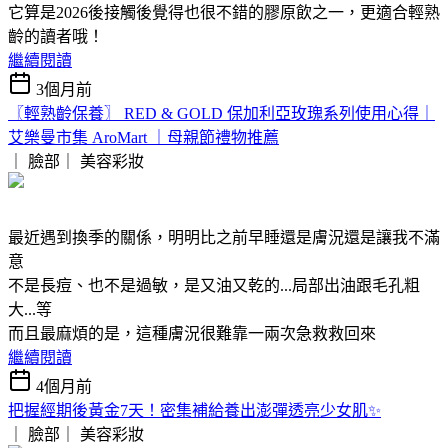
它算是2026後接觸後覺得也很不錯的膠原飲之一，更適合輕熟
齡的讀者哦！
繼續閱讀
3個月前
〖輕熟齡保養〗 RED & GOLD 保加利亞玫瑰系列使用心得｜
艾樂曼市集 AroMart ｜母親節禮物推薦
｜ 臉部｜
美容彩妝
最近遇到換季的關係，明明比之前早睡還是膚況還是讓我不滿
意
不是長痘、也不是過敏，是又油又乾的...局部出油跟毛孔粗
大...等
而且最麻煩的是，這種膚況很難靠一兩次急救救回來
繼續閱讀
4個月前
把握經期後黃金7天！密集補給養出澎彈透亮少女肌✨
｜ 臉部｜
美容彩妝