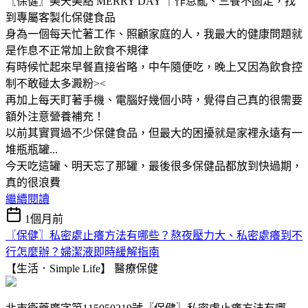
〖保健〗美天美點 MERRY DAY ｜作息亂、三餐不固定，找
到專屬客製化保健食品
身為一個每天忙著工作、照顧家庭的人，我最大的健康問題就
是作息不正常加上飲食不規律
有時候忙起來早餐直接省略，中午隨便吃，晚上又因為飲食控
制不敢碰太多澱粉><
再加上每天盯著手機、電腦好幾個小時，覺得自己真的很需要
額外注意營養補充！
以前其實買過不少保健食品，但最大的困擾就是家裡永遠有一
堆瓶瓶罐...
今天吃這罐、明天忘了那罐，最後很多保健品都放到快過期，
真的很浪費
繼續閱讀
1個月前
〖保健〗私密處止癢方法有哪些？熬夜壓力大、私密處癢到不
行怎麼辦？婦潔液即時緩解指南
【生活．Simple Life】
醫療保健