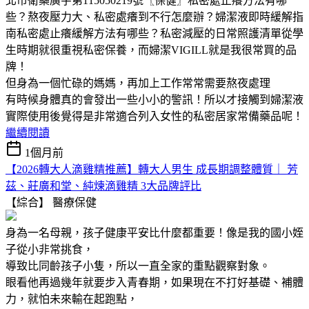
北市衛藥廣字第115050219號〖保健〗私密處止癢方法有哪
些？熬夜壓力大、私密處癢到不行怎麼辦？婦潔液即時緩解指
南私密處止癢緩解方法有哪些？私密減壓的日常照護清單從學
生時期就很重視私密保養，而婦潔VIGILL就是我很常買的品
牌！
但身為一個忙碌的媽媽，再加上工作常常需要熬夜處理
有時候身體真的會發出一些小小的警訊！所以才接觸到婦潔液
實際使用後覺得是非常適合列入女性的私密居家常備藥品呢！
繼續閱讀
1個月前
【2026轉大人滴雞精推薦】轉大人男生 成長期調整體質｜ 芳
茲、莊廣和堂、純煉滴雞精 3大品牌評比
【綜合】
醫療保健
身為一名母親，孩子健康平安比什麼都重要！像是我的國小姪
子從小非常挑食，
導致比同齡孩子小隻，所以一直全家的重點觀察對象。
眼看他再過幾年就要步入青春期，如果現在不打好基礎、補體
力，就怕未來輸在起跑點，