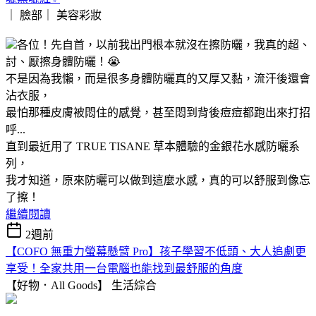
｜ 臉部｜
美容彩妝
各位！先自首，以前我出門根本就沒在擦防曬，我真的超、
討、厭擦身體防曬！😭
不是因為我懶，而是很多身體防曬真的又厚又黏，流汗後還會
沾衣服，
最怕那種皮膚被悶住的感覺，甚至悶到背後痘痘都跑出來打招
呼...
直到最近用了 TRUE TISANE 草本體驗的金銀花水感防曬系
列，
我才知道，原來防曬可以做到這麼水感，真的可以舒服到像忘
了擦！
繼續閱讀
2週前
【COFO 無重力螢幕懸臂 Pro】孩子學習不低頭、大人追劇更
享受！全家共用一台電腦也能找到最舒服的角度
【好物．All Goods】
生活綜合