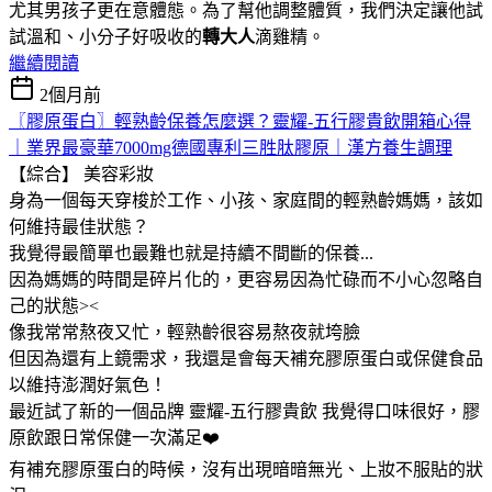
尤其男孩子更在意體態。為了幫他調整體質，我們決定讓他試
試溫和、小分子好吸收的
轉大人
滴雞精。
繼續閱讀
2個月前
〖膠原蛋白〗輕熟齡保養怎麼選？靈耀-五行膠貴飲開箱心得
｜業界最豪華7000mg德國專利三胜肽膠原｜漢方養生調理
【綜合】
美容彩妝
身為一個每天穿梭於工作、小孩、家庭間的輕熟齡媽媽，該如
何維持最佳狀態？
我覺得最簡單也最難也就是持續不間斷的保養...
因為媽媽的時間是碎片化的，更容易因為忙碌而不小心忽略自
己的狀態><
像我常常熬夜又忙，輕熟齡很容易熬夜就垮臉
但因為還有上鏡需求，我還是會每天補充膠原蛋白或保健食品
以維持澎潤好氣色！
最近試了新的一個品牌 靈耀-五行膠貴飲 我覺得口味很好，膠
原飲跟日常保健一次滿足❤️
有補充膠原蛋白的時候，沒有出現暗暗無光、上妝不服貼的狀