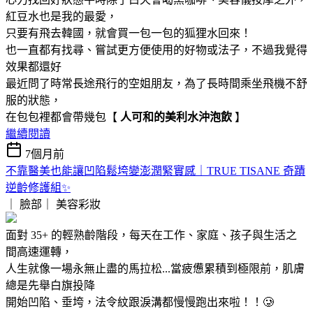
紅豆水也是我的最愛，
只要有飛去韓國，就會買一包一包的狐狸水回來！
也一直都有找尋、嘗試更方便使用的好物或法子，不過我覺得
效果都還好
最近問了時常長途飛行的空姐朋友，為了長時間乘坐飛機不舒
服的狀態，
在包包裡都會帶幾包【
人可和的美利水沖泡飲
】
繼續閱讀
7個月前
不靠醫美也能讓凹陷鬆垮變澎潤緊實感｜TRUE TISANE 奇蹟
逆齡修護組✨
｜ 臉部｜
美容彩妝
面對 35+ 的輕熟齡階段，每天在工作、家庭、孩子與生活之
間高速運轉，
人生就像一場永無止盡的馬拉松...當疲憊累積到極限前，肌膚
總是先舉白旗投降
開始凹陷、垂垮，法令紋跟淚溝都慢慢跑出來啦！！🥲