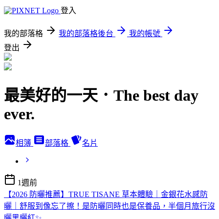
登入
我的部落格
我的部落格後台
我的帳號
登出
最美好的一天．The best day
ever.
相簿
部落格
名片
1週前
【2026 防曬推薦】TRUE TISANE 草本體驗｜金銀花水感防
曬｜舒服到像忘了擦！是防曬同時也是保養品，半個月旅行沒
曬黑曬紅✨