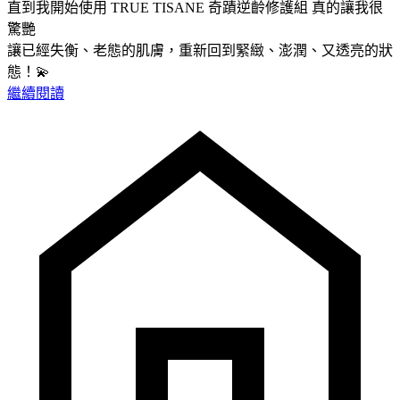
直到我開始使用 TRUE TISANE 奇蹟逆齡修護組 真的讓我很
驚艷
讓已經失衡、老態的肌膚，重新回到緊緻、澎潤、又透亮的狀
態！💫
繼續閱讀