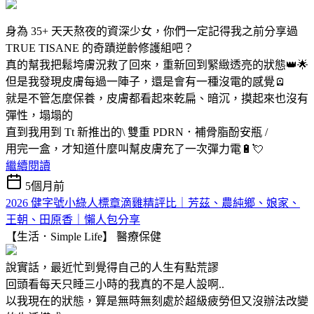
身為 35+ 天天熬夜的資深少女，你們一定記得我之前分享過
TRUE TISANE 的奇蹟逆齡修護組吧？
真的幫我把鬆垮膚況救了回來，重新回到緊緻透亮的狀態👑🌟
但是我發現皮膚每過一陣子，還是會有一種沒電的感覺🪫
就是不管怎麼保養，皮膚都看起來乾扁、暗沉，摸起來也沒有
彈性，塌塌的
直到我用到 Tt 新推出的\ 雙重 PDRN．補骨脂酚安瓶 /
用完一盒，才知道什麼叫幫皮膚充了一次彈力電🔋💘
繼續閱讀
5個月前
2026 健字號小綠人標章滴雞精評比｜芳茲、農純鄉、娘家、
王朝、田原香｜懶人包分享
【生活．Simple Life】
醫療保健
說實話，最近忙到覺得自己的人生有點荒謬
回頭看每天只睡三小時的我真的不是人設啊..
以我現在的狀態，算是無時無刻處於超級疲勞但又沒辦法改變