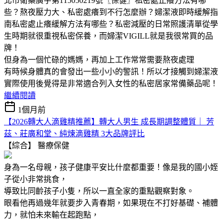
北市衛藥廣字第115050219號〖保健〗私密處止癢方法有哪
些？熬夜壓力大、私密處癢到不行怎麼辦？婦潔液即時緩解指
南私密處止癢緩解方法有哪些？私密減壓的日常照護清單從學
生時期就很重視私密保養，而婦潔VIGILL就是我很常買的品
牌！
但身為一個忙碌的媽媽，再加上工作常常需要熬夜處理
有時候身體真的會發出一些小小的警訊！所以才接觸到婦潔液
實際使用後覺得是非常適合列入女性的私密居家常備藥品呢！
繼續閱讀
1個月前
【2026轉大人滴雞精推薦】轉大人男生 成長期調整體質｜ 芳
茲、莊廣和堂、純煉滴雞精 3大品牌評比
【綜合】
醫療保健
身為一名母親，孩子健康平安比什麼都重要！像是我的國小姪
子從小非常挑食，
導致比同齡孩子小隻，所以一直全家的重點觀察對象。
眼看他再過幾年就要步入青春期，如果現在不打好基礎、補體
力，就怕未來輸在起跑點，