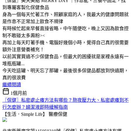
〖保健〗美天美點 MERRY DAY ｜作息亂、三餐不固定，找
到專屬客製化保健食品
身為一個每天忙著工作、照顧家庭的人，我最大的健康問題就
是作息不正常加上飲食不規律
有時候忙起來早餐直接省略，中午隨便吃，晚上又因為飲食控
制不敢碰太多澱粉><
再加上每天盯著手機、電腦好幾個小時，覺得自己真的很需要
額外注意營養補充！
以前其實買過不少保健食品，但最大的困擾就是家裡永遠有一
堆瓶瓶罐...
今天吃這罐、明天忘了那罐，最後很多保健品都放到快過期，
真的很浪費
繼續閱讀
1個月前
〖保健〗私密處止癢方法有哪些？熬夜壓力大、私密處癢到不
行怎麼辦？婦潔液即時緩解指南
【生活．Simple Life】
醫療保健