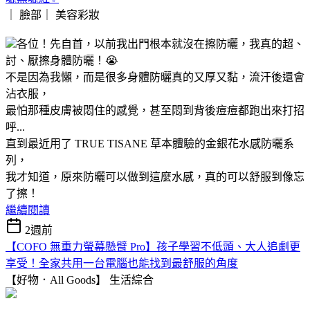
｜ 臉部｜
美容彩妝
各位！先自首，以前我出門根本就沒在擦防曬，我真的超、
討、厭擦身體防曬！😭
不是因為我懶，而是很多身體防曬真的又厚又黏，流汗後還會
沾衣服，
最怕那種皮膚被悶住的感覺，甚至悶到背後痘痘都跑出來打招
呼...
直到最近用了 TRUE TISANE 草本體驗的金銀花水感防曬系
列，
我才知道，原來防曬可以做到這麼水感，真的可以舒服到像忘
了擦！
繼續閱讀
2週前
【COFO 無重力螢幕懸臂 Pro】孩子學習不低頭、大人追劇更
享受！全家共用一台電腦也能找到最舒服的角度
【好物．All Goods】
生活綜合