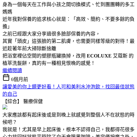
身為一個每天在工作與小孩之間切換模式、忙到團團轉的多工
媽媽
近年我對保養的追求核心就是：「高效、簡約、不要多餘的負
擔」
之前已經跟大家分享過很多臉部保養的內容，
其實「頭皮」這張臉的第二肌膚，也需要同樣等級的對待！最
近趁著年前大掃除斷捨離
把浴室裡佔空間的塑膠瓶罐換掉，改用
ECOLUXE
艾蔻斯 的
植萃洗髮餅，真的有一種相見恨晚的感覺！
繼續閱讀
6個月前
讓愛美的你上鏡更好看！人可和美利水沖泡飲，找回最佳狀態
的自己
【綜合】
醫療保健
大家應該都有起床後或是到晚上就感覺到整個人不在狀態的時
候吧？
我就是！
尤其是早上起床後，
根本不認得自己，
我都得花很多
心力
找回好
狀態
平時除了白天會喝黑咖啡、美容儀按摩之外，