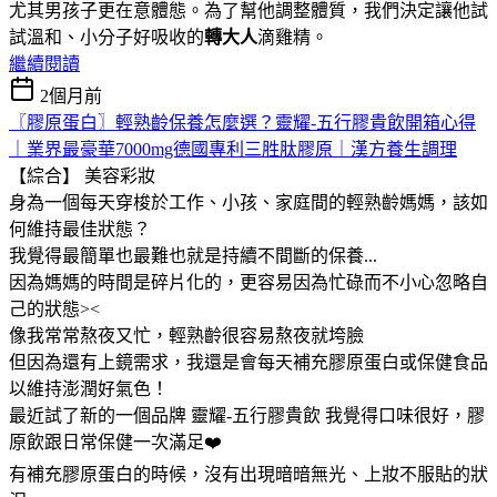
尤其男孩子更在意體態。為了幫他調整體質，我們決定讓他試
試溫和、小分子好吸收的
轉大人
滴雞精。
繼續閱讀
2個月前
〖膠原蛋白〗輕熟齡保養怎麼選？靈耀-五行膠貴飲開箱心得
｜業界最豪華7000mg德國專利三胜肽膠原｜漢方養生調理
【綜合】
美容彩妝
身為一個每天穿梭於工作、小孩、家庭間的輕熟齡媽媽，該如
何維持最佳狀態？
我覺得最簡單也最難也就是持續不間斷的保養...
因為媽媽的時間是碎片化的，更容易因為忙碌而不小心忽略自
己的狀態><
像我常常熬夜又忙，輕熟齡很容易熬夜就垮臉
但因為還有上鏡需求，我還是會每天補充膠原蛋白或保健食品
以維持澎潤好氣色！
最近試了新的一個品牌 靈耀-五行膠貴飲 我覺得口味很好，膠
原飲跟日常保健一次滿足❤️
有補充膠原蛋白的時候，沒有出現暗暗無光、上妝不服貼的狀