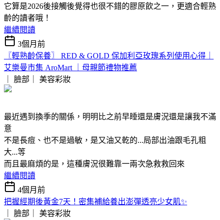
它算是2026後接觸後覺得也很不錯的膠原飲之一，更適合輕熟
齡的讀者哦！
繼續閱讀
3個月前
〖輕熟齡保養〗 RED & GOLD 保加利亞玫瑰系列使用心得｜
艾樂曼市集 AroMart ｜母親節禮物推薦
｜ 臉部｜
美容彩妝
最近遇到換季的關係，明明比之前早睡還是膚況還是讓我不滿
意
不是長痘、也不是過敏，是又油又乾的...局部出油跟毛孔粗
大...等
而且最麻煩的是，這種膚況很難靠一兩次急救救回來
繼續閱讀
4個月前
把握經期後黃金7天！密集補給養出澎彈透亮少女肌✨
｜ 臉部｜
美容彩妝