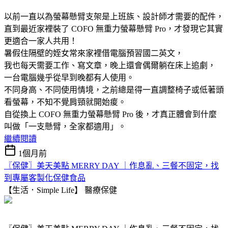
以前一直以為螢幕懸臂支架是上班族、設計師才需要的配件，
直到最近家裡裝了 COFO 無重力螢幕懸臂 Pro，才發現它其實
更適合一家人共用！
暑假住隔壁的姪女常來家裡借電腦預習國二英文，
我也每天需要工作、寫文章，晚上還會偶爾躺在床上追劇，
一台電腦幾乎從早到晚都有人使用。
不同身高、不同使用情境，之前總是得一直調整椅子或低著頭
看螢幕，不知不覺肩頸就開始痠。
自從換上 COFO 無重力螢幕懸臂 Pro 後，才真正體會到什麼
叫做「一支懸臂，全家都適用」。
繼續閱讀
1個月前
〖保健〗美天美點 MERRY DAY ｜作息亂、三餐不固定，找
到專屬客製化保健食品
【生活．Simple Life】
醫療保健