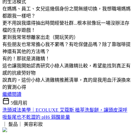
的生活模式
在媽媽、員工、女兒這幾個身份之間無縫切換，我想職場媽媽
都跟我一樣吧？
更不用說我還得抽出時間經營社群...根本就像玩一場沒辦法存
檔的生存遊戲！
累到我常常想離家出走（開玩笑的）
有些朋友也常常擔心我不累嗎？有吃保健品嗎？除了靠咖啡提
神還有其他的方法嗎？
有的！那就是滴雞精！
這也讓我開始認真研究小綠人滴雞精比較，希望能找到真正有
感的抗疲勞好物
說真的，這份小綠人滴雞精推薦清單，真的是我用血汗淚換來
的實測心得
繼續閱讀
5個月前
洗頭減法美學｜ECOLUXE 艾蔻斯 植萃洗髮餅，讓頭皮深呼
吸髮尾也不乾澀的 pH6 弱酸能量
｜ 髮品｜
美容彩妝