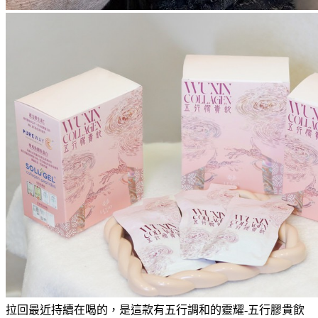
拉回最近持續在喝的，是這款有五行調和的靈耀-五行膠貴飲