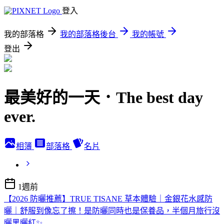
登入
我的部落格
我的部落格後台
我的帳號
登出
最美好的一天．The best day
ever.
相簿
部落格
名片
1週前
【2026 防曬推薦】TRUE TISANE 草本體驗｜金銀花水感防
曬｜舒服到像忘了擦！是防曬同時也是保養品，半個月旅行沒
曬黑曬紅✨