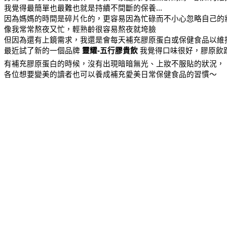
我覺得最簡單也最難也就是持續不間斷的保養...
因為媽媽的時間是碎片化的，更容易因為忙碌而不小心忽略自己的狀
像我常常熬夜又忙，輕熟齡很容易熬夜就垮臉
但因為還有上鏡需求，我還是會每天補充膠原蛋白或保健食品以維
最近試了新的一個品牌 
靈耀-五行膠貴飲 
我覺得口味很好，膠原飲跟
有補充膠原蛋白的時候，沒有出現暗暗無光、上妝不服貼的狀況，
各位想要變美的讀者也可以養成補充愛美日常保健食品的習慣～