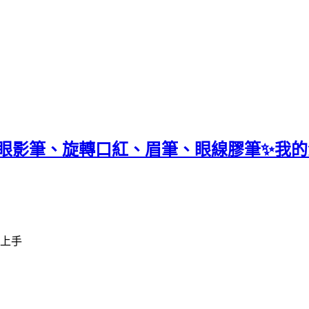
開箱試色！眼影筆、旋轉口紅、眉筆、眼線膠筆
易上手