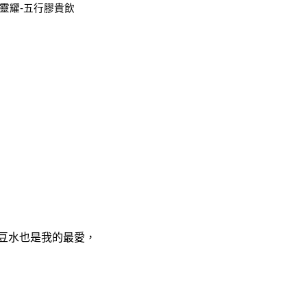
靈耀-五行膠貴飲
豆水也是我的最愛，