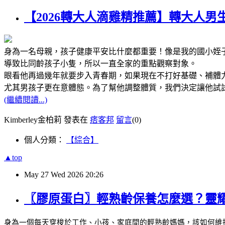
【2026轉大人滴雞精推薦】轉大人男
身為一名母親，孩子健康平安比什麼都重要！像是我的國小姪
導致比同齡孩子小隻，所以一直全家的重點觀察對象。
眼看他再過幾年就要步入青春期，如果現在不打好基礎、補體
尤其男孩子更在意體態。為了幫他調整體質，我們決定讓他試
(繼續閱讀...)
Kimberley金柏莉 發表在
痞客邦
留言
(0)
個人分類：
【綜合】
▲top
May
27
Wed
2026
20:26
〖膠原蛋白〗輕熟齡保養怎麼選？靈耀
身為一個每天穿梭於工作、小孩、家庭間的輕熟齡媽媽，該如何維