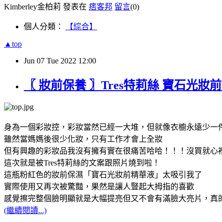
Kimberley金柏莉 發表在
痞客邦
留言
(0)
個人分類：
【綜合】
▲top
Jun
07
Tue
2022
12:00
〖 妝前保養 〗Tres特莉絲 寶石
身為一個彩妝控，彩妝當然已經一大堆，但就像衣櫥永遠少一
雖然當媽媽後很少化妝，只有工作才會上全妝
但有興趣的彩妝品我沒有擁有實在很痛苦哈哈！！！沒買就心
這次就是被Tres特莉絲的文案跟照片燒到啦！
這瓶粉紅色的妝前保濕「寶石光妝前精華液」太吸引我了
實際使用又再次被驚豔，果然是讓人豎起大拇指的喜歡
感覺擦完整個臉明顯就是大幅提亮但又不會有滿臉大亮片，真
(繼續閱讀...)