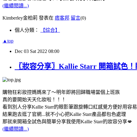
(繼續閱讀...)
Kimberley金柏莉 發表在
痞客邦
留言
(0)
個人分類：
【綜合】
▲top
Dec
03
Sat
2022
08:00
〖妝容分享〗Kallie Starr 
購物狂彩妝控媽媽來了～明年即將回歸職場當個上班族
真的要開始天天化妝啦！！！
看到別人分享Kallie Starr的眼影筆跟旋轉口紅感覺方便好用容
結果跑去逛了官網...就不小心把Kallie Starr產品都包色處理
那就來開箱全試色與簡單分享我使用Kallie Starr的妝容分享💋
(繼續閱讀...)