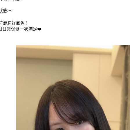
態><
持澎潤好氣色！
日常保健一次滿足❤️