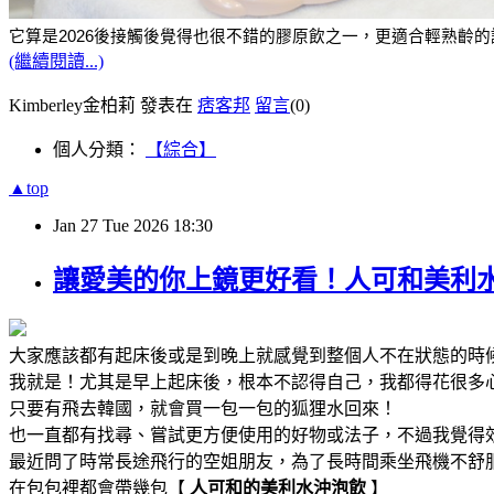
它算是2026後接觸後覺得也很不錯的膠原飲之一，更適合輕熟齡
(繼續閱讀...)
Kimberley金柏莉 發表在
痞客邦
留言
(0)
個人分類：
【綜合】
▲top
Jan
27
Tue
2026
18:30
讓愛美的你上鏡更好看！人可和美利
大家應該都有起床後或是到晚上就感覺到整個人不在狀態的時
我就是！
尤其是早上起床後，
根本不認得自己，
我都得花很多
只要有飛去韓國，就會買一包一包的狐狸水回來！
也一直都有找尋、嘗試更方便使用的好物或法子，不過我覺得
最近問了時常長途飛行的空姐朋友，為了長時間乘坐飛機不舒
在包包裡都會帶幾包【
人可和的美利水沖泡飲
】