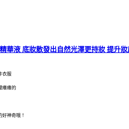
光妝前精華液 底妝散發出自然光澤更持妝 提
件衣服
裡癢癢的
的好神奇哦！