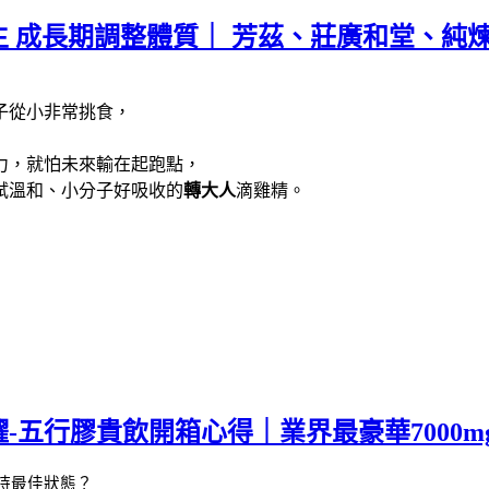
生 成長期調整體質｜ 芳茲、莊廣和堂、純煉
子從小非常挑食，
力，就怕未來輸在起跑點，
試溫和、小分子好吸收的
轉大人
滴雞精。
-五行膠貴飲開箱心得｜業界最豪華7000
持最佳狀態？