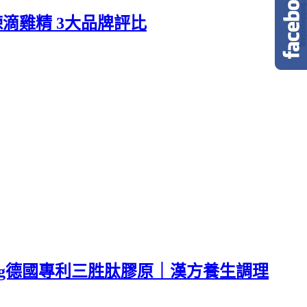
滴雞精 3大品牌評比
mg德國專利三胜肽膠原｜漢方養生調理