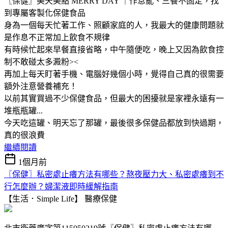
〖保健〗美天美點 MERRY DAY ｜作息亂、三餐不固定，找
到專屬客製化保健食品
身為一個每天忙著工作、照顧家庭的人，我最大的健康問題就
是作息不正常加上飲食不規律
有時候忙起來早餐直接省略，中午隨便吃，晚上又因為飲食控
制不敢碰太多澱粉><
再加上每天盯著手機、電腦好幾個小時，覺得自己真的很需要
額外注意營養補充！
以前其實買過不少保健食品，但最大的困擾就是家裡永遠有一
堆瓶瓶罐...
今天吃這罐、明天忘了那罐，最後很多保健品都放到快過期，
真的很浪費
繼續閱讀
1個月前
〖保健〗私密處止癢方法有哪些？熬夜壓力大、私密處癢到不
行怎麼辦？婦潔液即時緩解指南
【生活．Simple Life】
醫療保健