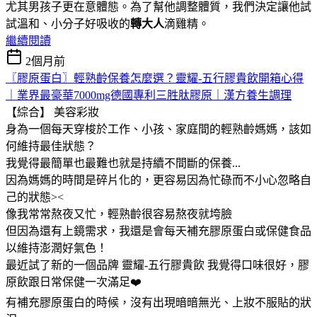
尤其男孩子更在意體態。為了幫他調整體質，我們決定讓他試
試溫和、小分子好吸收的
轉大人
滴雞精。
繼續閱讀
2個月前
〖膠原蛋白〗輕熟齡保養怎麼選？靈耀-五行膠貴飲開箱心得
｜業界最豪華7000mg德國專利三胜肽膠原｜漢方養生調理
【綜合】
美容彩妝
身為一個每天穿梭於工作、小孩、家庭間的輕熟齡媽媽，該如
何維持最佳狀態？
我覺得最簡單也最難也就是持續不間斷的保養...
因為媽媽的時間是碎片化的，更容易因為忙碌而不小心忽略自
己的狀態><
像我常常熬夜又忙，輕熟齡很容易熬夜就垮臉
但因為還有上鏡需求，我還是會每天補充膠原蛋白或保健食品
以維持澎潤好氣色！
最近試了新的一個品牌 靈耀-五行膠貴飲 我覺得口味很好，膠
原飲跟日常保健一次滿足❤️
有補充膠原蛋白的時候，沒有出現暗暗無光、上妝不服貼的狀