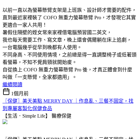
以前一直以為螢幕懸臂支架是上班族、設計師才需要的配件，
直到最近家裡裝了 COFO 無重力螢幕懸臂 Pro，才發現它其實
更適合一家人共用！
暑假住隔壁的姪女常來家裡借電腦預習國二英文，
我也每天需要工作、寫文章，晚上還會偶爾躺在床上追劇，
一台電腦幾乎從早到晚都有人使用。
不同身高、不同使用情境，之前總是得一直調整椅子或低著頭
看螢幕，不知不覺肩頸就開始痠。
自從換上 COFO 無重力螢幕懸臂 Pro 後，才真正體會到什麼
叫做「一支懸臂，全家都適用」。
繼續閱讀
1個月前
〖保健〗美天美點 MERRY DAY ｜作息亂、三餐不固定，找
到專屬客製化保健食品
【生活．Simple Life】
醫療保健