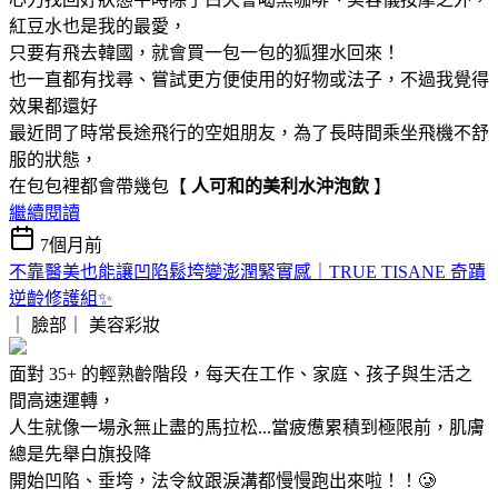
紅豆水也是我的最愛，
只要有飛去韓國，就會買一包一包的狐狸水回來！
也一直都有找尋、嘗試更方便使用的好物或法子，不過我覺得
效果都還好
最近問了時常長途飛行的空姐朋友，為了長時間乘坐飛機不舒
服的狀態，
在包包裡都會帶幾包【
人可和的美利水沖泡飲
】
繼續閱讀
7個月前
不靠醫美也能讓凹陷鬆垮變澎潤緊實感｜TRUE TISANE 奇蹟
逆齡修護組✨
｜ 臉部｜
美容彩妝
面對 35+ 的輕熟齡階段，每天在工作、家庭、孩子與生活之
間高速運轉，
人生就像一場永無止盡的馬拉松...當疲憊累積到極限前，肌膚
總是先舉白旗投降
開始凹陷、垂垮，法令紋跟淚溝都慢慢跑出來啦！！🥲