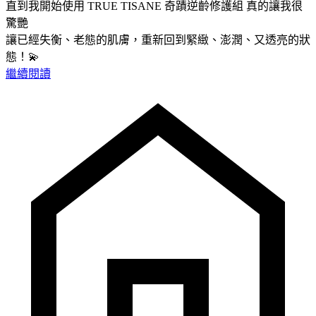
直到我開始使用 TRUE TISANE 奇蹟逆齡修護組 真的讓我很
驚艷
讓已經失衡、老態的肌膚，重新回到緊緻、澎潤、又透亮的狀
態！💫
繼續閱讀