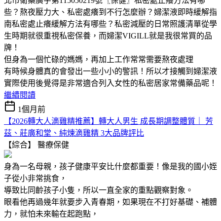
北市衛藥廣字第115050219號〖保健〗私密處止癢方法有哪
些？熬夜壓力大、私密處癢到不行怎麼辦？婦潔液即時緩解指
南私密處止癢緩解方法有哪些？私密減壓的日常照護清單從學
生時期就很重視私密保養，而婦潔VIGILL就是我很常買的品
牌！
但身為一個忙碌的媽媽，再加上工作常常需要熬夜處理
有時候身體真的會發出一些小小的警訊！所以才接觸到婦潔液
實際使用後覺得是非常適合列入女性的私密居家常備藥品呢！
繼續閱讀
1個月前
【2026轉大人滴雞精推薦】轉大人男生 成長期調整體質｜ 芳
茲、莊廣和堂、純煉滴雞精 3大品牌評比
【綜合】
醫療保健
身為一名母親，孩子健康平安比什麼都重要！像是我的國小姪
子從小非常挑食，
導致比同齡孩子小隻，所以一直全家的重點觀察對象。
眼看他再過幾年就要步入青春期，如果現在不打好基礎、補體
力，就怕未來輸在起跑點，