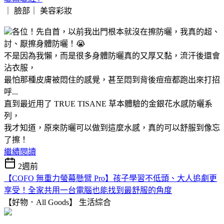
｜ 臉部｜
美容彩妝
各位！先自首，以前我出門根本就沒在擦防曬，我真的超、
討、厭擦身體防曬！😭
不是因為我懶，而是很多身體防曬真的又厚又黏，流汗後還會
沾衣服，
最怕那種皮膚被悶住的感覺，甚至悶到背後痘痘都跑出來打招
呼...
直到最近用了 TRUE TISANE 草本體驗的金銀花水感防曬系
列，
我才知道，原來防曬可以做到這麼水感，真的可以舒服到像忘
了擦！
繼續閱讀
2週前
【COFO 無重力螢幕懸臂 Pro】孩子學習不低頭、大人追劇更
享受！全家共用一台電腦也能找到最舒服的角度
【好物．All Goods】
生活綜合