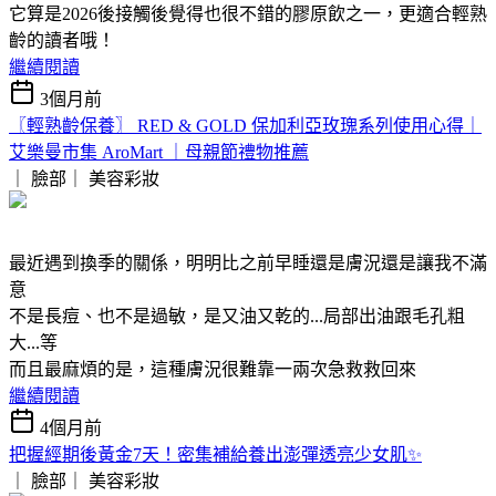
它算是2026後接觸後覺得也很不錯的膠原飲之一，更適合輕熟
齡的讀者哦！
繼續閱讀
3個月前
〖輕熟齡保養〗 RED & GOLD 保加利亞玫瑰系列使用心得｜
艾樂曼市集 AroMart ｜母親節禮物推薦
｜ 臉部｜
美容彩妝
最近遇到換季的關係，明明比之前早睡還是膚況還是讓我不滿
意
不是長痘、也不是過敏，是又油又乾的...局部出油跟毛孔粗
大...等
而且最麻煩的是，這種膚況很難靠一兩次急救救回來
繼續閱讀
4個月前
把握經期後黃金7天！密集補給養出澎彈透亮少女肌✨
｜ 臉部｜
美容彩妝