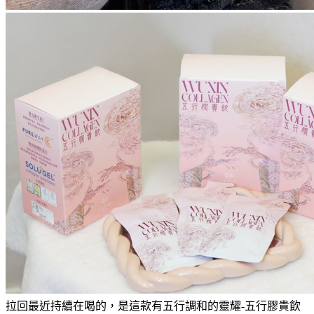
拉回最近持續在喝的，是這款有五行調和的靈耀-五行膠貴飲