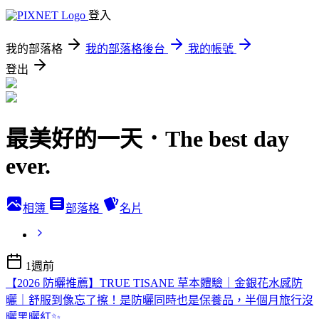
登入
我的部落格
我的部落格後台
我的帳號
登出
最美好的一天．The best day
ever.
相簿
部落格
名片
1週前
【2026 防曬推薦】TRUE TISANE 草本體驗｜金銀花水感防
曬｜舒服到像忘了擦！是防曬同時也是保養品，半個月旅行沒
曬黑曬紅✨