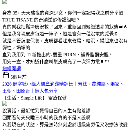
身為 35+ 天天熬夜的資深少女，你們一定記得我之前分享過
TRUE TISANE 的奇蹟逆齡修護組吧？
真的幫我把鬆垮膚況救了回來，重新回到緊緻透亮的狀態👑🌟
但是我發現皮膚每過一陣子，還是會有一種沒電的感覺🪫
就是不管怎麼保養，皮膚都看起來乾扁、暗沉，摸起來也沒有
彈性，塌塌的
直到我用到 Tt 新推出的\ 雙重 PDRN．補骨脂酚安瓶 /
用完一盒，才知道什麼叫幫皮膚充了一次彈力電🔋💘
繼續閱讀
5個月前
2026 健字號小綠人標章滴雞精評比｜芳茲、農純鄉、娘家、
王朝、田原香｜懶人包分享
【生活．Simple Life】
醫療保健
說實話，最近忙到覺得自己的人生有點荒謬
回頭看每天只睡三小時的我真的不是人設啊..
以我現在的狀態，算是無時無刻處於超級疲勞但又沒辦法改變