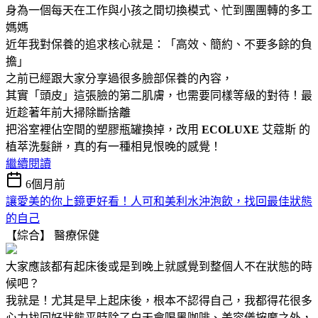
身為一個每天在工作與小孩之間切換模式、忙到團團轉的多工
媽媽
近年我對保養的追求核心就是：「高效、簡約、不要多餘的負
擔」
之前已經跟大家分享過很多臉部保養的內容，
其實「頭皮」這張臉的第二肌膚，也需要同樣等級的對待！最
近趁著年前大掃除斷捨離
把浴室裡佔空間的塑膠瓶罐換掉，改用
ECOLUXE
艾蔻斯 的
植萃洗髮餅，真的有一種相見恨晚的感覺！
繼續閱讀
6個月前
讓愛美的你上鏡更好看！人可和美利水沖泡飲，找回最佳狀態
的自己
【綜合】
醫療保健
大家應該都有起床後或是到晚上就感覺到整個人不在狀態的時
候吧？
我就是！
尤其是早上起床後，
根本不認得自己，
我都得花很多
心力
找回好
狀態
平時除了白天會喝黑咖啡、美容儀按摩之外，