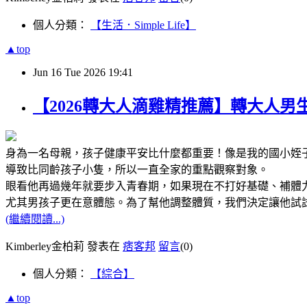
個人分類：
【生活．Simple Life】
▲top
Jun
16
Tue
2026
19:41
【2026轉大人滴雞精推薦】轉大人男
身為一名母親，孩子健康平安比什麼都重要！像是我的國小姪
導致比同齡孩子小隻，所以一直全家的重點觀察對象。
眼看他再過幾年就要步入青春期，如果現在不打好基礎、補體
尤其男孩子更在意體態。為了幫他調整體質，我們決定讓他試
(繼續閱讀...)
Kimberley金柏莉 發表在
痞客邦
留言
(0)
個人分類：
【綜合】
▲top