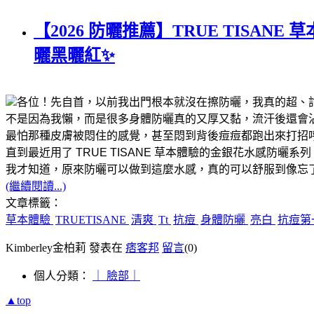
【2026 防曬推薦】TRUE TIS
曬黑曬紅✨
各位！先自首，以前我出門根本就沒在擦防曬，我真的超、討
不是因為我懶，而是很多身體防曬真的又厚又黏，流汗後還會
最怕那種皮膚被悶住的感覺，甚至悶到背後痘痘都跑出來打招呼..
直到最近用了 TRUE TISANE 草本體驗的金銀花水感防曬系列
我才知道，原來防曬可以做到這麼水感，真的可以舒服到像忘
(繼續閱讀...)
文章標籤：
草本體驗
TRUETISANE
清爽
Tt
抗痘
身體防曬
亮白
抗痘第
Kimberley金柏莉 發表在
痞客邦
留言
(0)
個人分類：
｜ 臉部｜
▲top