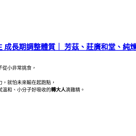
生 成長期調整體質｜ 芳茲、莊廣和堂、純煉
子從小非常挑食，
力，就怕未來輸在起跑點，
試溫和、小分子好吸收的
轉大人
滴雞精。