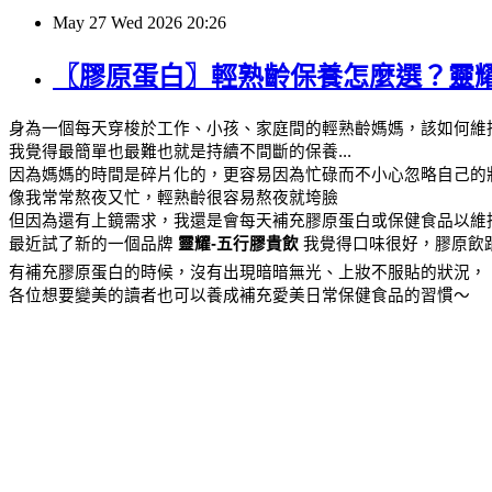
May
27
Wed
2026
20:26
〖膠原蛋白〗輕熟齡保養怎麼選？靈耀
身為一個每天穿梭於工作、小孩、家庭間的輕熟齡媽媽，該如何維
我覺得最簡單也最難也就是持續不間斷的保養...
因為媽媽的時間是碎片化的，更容易因為忙碌而不小心忽略自己的狀
像我常常熬夜又忙，輕熟齡很容易熬夜就垮臉
但因為還有上鏡需求，我還是會每天補充膠原蛋白或保健食品以維
最近試了新的一個品牌 
靈耀-五行膠貴飲 
我覺得口味很好，膠原飲跟
有補充膠原蛋白的時候，沒有出現暗暗無光、上妝不服貼的狀況，
各位想要變美的讀者也可以養成補充愛美日常保健食品的習慣～