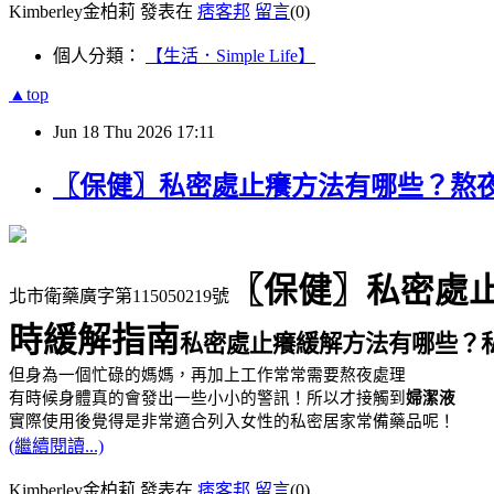
Kimberley金柏莉 發表在
痞客邦
留言
(0)
個人分類：
【生活．Simple Life】
▲top
Jun
18
Thu
2026
17:11
〖保健〗私密處止癢方法有哪些？熬
〖保健〗私密處
北市衛藥廣字第115050219號
時緩解指南
私密處止癢緩解方法有哪些？
但身為一個忙碌的媽媽，再加上工作常常需要熬夜處理
有時候身體真的會發出一些小小的警訊！所以才接觸到
婦潔液
實際使用後覺得是非常適合列入女性的私密居家常備藥品呢！
(繼續閱讀...)
Kimberley金柏莉 發表在
痞客邦
留言
(0)