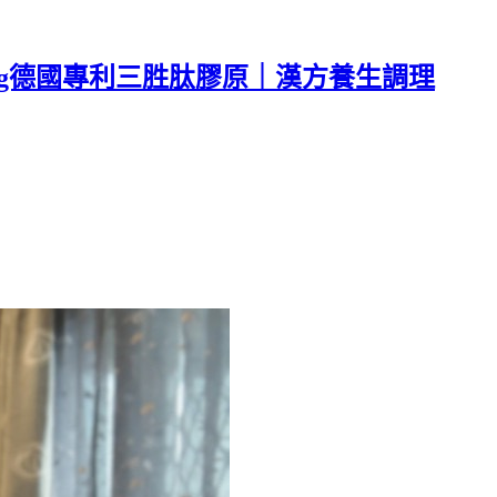
mg德國專利三胜肽膠原｜漢方養生調理