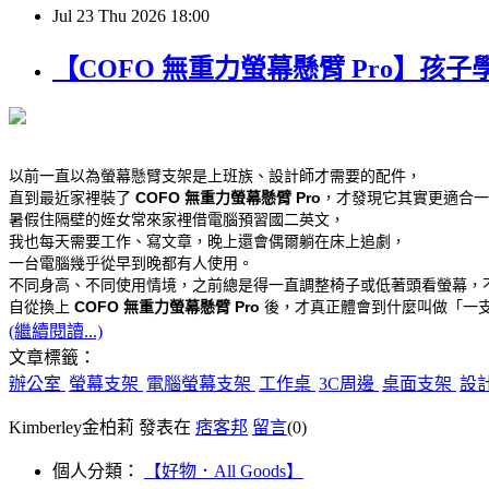
Jul
23
Thu
2026
18:00
【COFO 無重力螢幕懸臂 Pro】
以前一直以為螢幕懸臂支架是上班族、設計師才需要的配件，
直到最近家裡裝了 
COFO 無重力螢幕懸臂 Pro
，才發現它其實更適合一
暑假住隔壁的姪女常來家裡借電腦預習國二英文，
我也每天需要工作、寫文章，晚上還會偶爾躺在床上追劇，
一台電腦幾乎從早到晚都有人使用。
不同身高、不同使用情境，之前總是得一直調整椅子或低著頭看螢幕，
自從換上 
COFO 無重力螢幕懸臂 Pro
 後，才真正體會到什麼叫做「一
(繼續閱讀...)
文章標籤：
辦公室
螢幕支架
電腦螢幕支架
工作桌
3C周邊
桌面支架
設
Kimberley金柏莉 發表在
痞客邦
留言
(0)
個人分類：
【好物．All Goods】