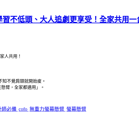
孩子學習不低頭、大人追劇更享受！全家共用
家人共用！
不知不覺肩頸就開始痠。
支懸臂，全家都適用」。
計師必備
cofo
無重力螢幕懸臂
螢幕懸臂