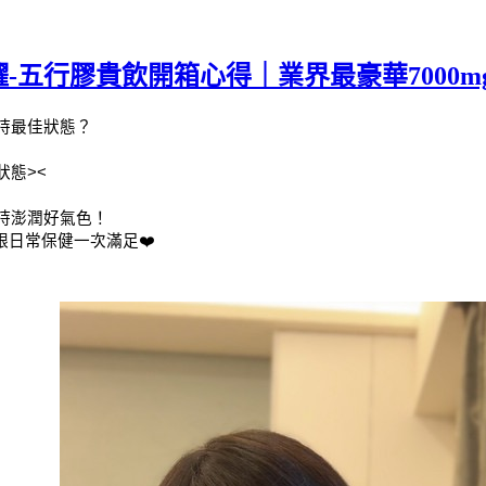
-五行膠貴飲開箱心得｜業界最豪華7000
持最佳狀態？
態><
持澎潤好氣色！
日常保健一次滿足❤️