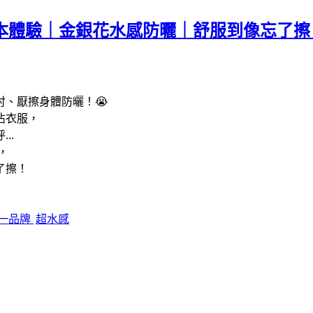
ANE 草本體驗｜金銀花水感防曬｜舒服到像
、厭擦身體防曬！😭
沾衣服，
. 
，
了擦！
一品牌
超水感