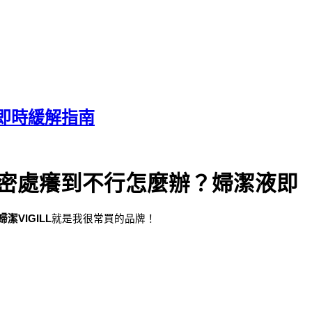
即時緩解指南
密處癢到不行怎麼辦？婦潔液即
婦潔VIGILL
就是我很常買的品牌！