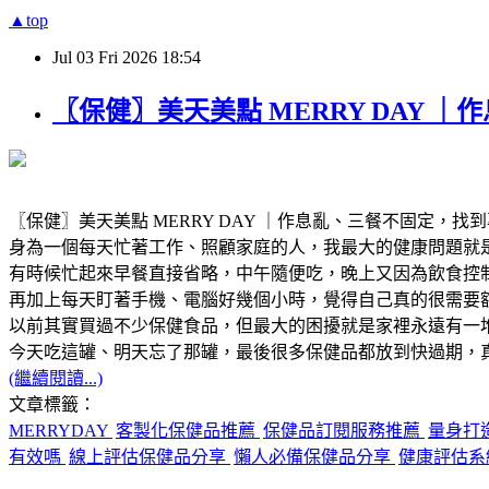
▲top
Jul
03
Fri
2026
18:54
〖保健〗美天美點 MERRY DAY
〖保健〗美天美點 MERRY DAY ｜作息亂、三餐不固定，
身為一個每天忙著工作、照顧家庭的人，我最大的健康問題就
有時候忙起來早餐直接省略，中午隨便吃，晚上又因為飲食控制
再加上每天盯著手機、電腦好幾個小時，覺得自己真的很需要
以前其實買過不少保健食品，但最大的困擾就是家裡永遠有一堆瓶
今天吃這罐、明天忘了那罐，最後很多保健品都放到快過期，
(繼續閱讀...)
文章標籤：
MERRYDAY
客製化保健品推薦
保健品訂閱服務推薦
量身打
有效嗎
線上評估保健品分享
懶人必備保健品分享
健康評估系