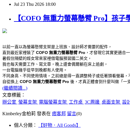
Jul
23
Thu
2026
18:00
【COFO 無重力螢幕懸臂 Pro】
以前一直以為螢幕懸臂支架是上班族、設計師才需要的配件，
直到最近家裡裝了 
COFO 無重力螢幕懸臂 Pro
，才發現它其實更適合一
暑假住隔壁的姪女常來家裡借電腦預習國二英文，
我也每天需要工作、寫文章，晚上還會偶爾躺在床上追劇，
一台電腦幾乎從早到晚都有人使用。
不同身高、不同使用情境，之前總是得一直調整椅子或低著頭看螢幕，
自從換上 
COFO 無重力螢幕懸臂 Pro
 後，才真正體會到什麼叫做「一
(繼續閱讀...)
文章標籤：
辦公室
螢幕支架
電腦螢幕支架
工作桌
3C周邊
桌面支架
設
Kimberley金柏莉 發表在
痞客邦
留言
(0)
個人分類：
【好物．All Goods】