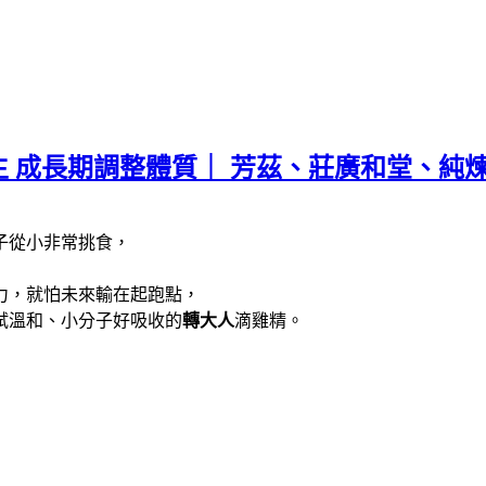
生 成長期調整體質｜ 芳茲、莊廣和堂、純煉
子從小非常挑食，
力，就怕未來輸在起跑點，
試溫和、小分子好吸收的
轉大人
滴雞精。