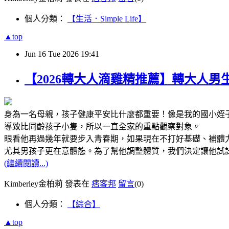
個人分類：
【生活．Simple Life】
▲top
Jun
16
Tue
2026
19:41
【2026轉大人滴雞精推薦】轉大人男
身為一名母親，孩子健康平安比什麼都重要！像是我的國小姪
導致比同齡孩子小隻，所以一直全家的重點觀察對象。
眼看他再過幾年就要步入青春期，如果現在不打好基礎、補體
尤其男孩子更在意體態。為了幫他調整體質，我們決定讓他試
(繼續閱讀...)
Kimberley金柏莉 發表在
痞客邦
留言
(0)
個人分類：
【綜合】
▲top