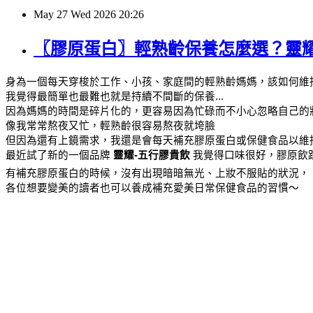
May
27
Wed
2026
20:26
〖膠原蛋白〗輕熟齡保養怎麼選？靈耀
身為一個每天穿梭於工作、小孩、家庭間的輕熟齡媽媽，該如何維
我覺得最簡單也最難也就是持續不間斷的保養...
因為媽媽的時間是碎片化的，更容易因為忙碌而不小心忽略自己的狀
像我常常熬夜又忙，輕熟齡很容易熬夜就垮臉
但因為還有上鏡需求，我還是會每天補充膠原蛋白或保健食品以維
最近試了新的一個品牌 
靈耀-五行膠貴飲 
我覺得口味很好，膠原飲跟
有補充膠原蛋白的時候，沒有出現暗暗無光、上妝不服貼的狀況，
各位想要變美的讀者也可以養成補充愛美日常保健食品的習慣～