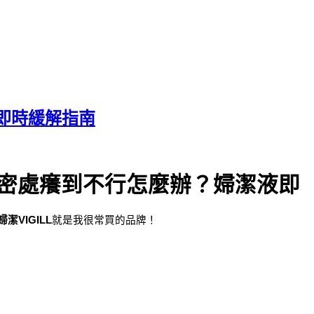
即時緩解指南
密處癢到不行怎麼辦？婦潔液即
婦潔VIGILL
就是我很常買的品牌！