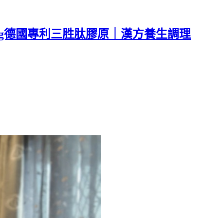
mg德國專利三胜肽膠原｜漢方養生調理