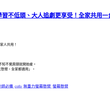
孩子學習不低頭、大人追劇更享受！全家共用
家人共用！
不知不覺肩頸就開始痠。
支懸臂，全家都適用」。
計師必備
cofo
無重力螢幕懸臂
螢幕懸臂