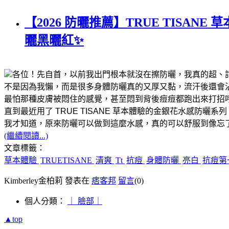
【2026 防曬推薦】TRUE TIS
曬黑曬紅✨
各位！先自首，以前我出門根本就沒在擦防曬，我真的超、討
不是因為我懶，而是很多身體防曬真的又厚又黏，流汗後還會
最怕那種皮膚被悶住的感覺，甚至悶到背後痘痘都跑出來打招呼..
直到最近用了 TRUE TISANE 草本體驗的金銀花水感防曬系列
我才知道，原來防曬可以做到這麼水感，真的可以舒服到像忘
(繼續閱讀...)
文章標籤：
草本體驗
TRUETISANE
清爽
Tt
抗痘
身體防曬
亮白
抗痘第
Kimberley金柏莉 發表在
痞客邦
留言
(0)
個人分類：
｜ 臉部｜
▲top