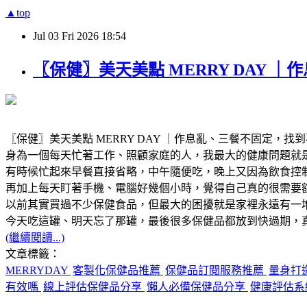
▲top
Jul
03
Fri
2026
18:54
〖保健〗美天美點 MERRY DAY
〖保健〗美天美點 MERRY DAY ｜作息亂、三餐不固定，
身為一個每天忙著工作、照顧家庭的人，我最大的健康問題就
有時候忙起來早餐直接省略，中午隨便吃，晚上又因為飲食控制
再加上每天盯著手機、電腦好幾個小時，覺得自己真的很需要
以前其實買過不少保健食品，但最大的困擾就是家裡永遠有一堆瓶
今天吃這罐、明天忘了那罐，最後很多保健品都放到快過期，
(繼續閱讀...)
文章標籤：
MERRYDAY
客製化保健品推薦
保健品訂閱服務推薦
量身打
有效嗎
線上評估保健品分享
懶人必備保健品分享
健康評估系