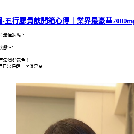
-五行膠貴飲開箱心得｜業界最豪華7000
持最佳狀態？
態><
持澎潤好氣色！
日常保健一次滿足❤️