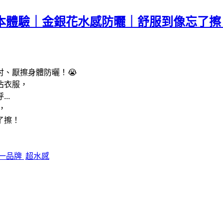
ANE 草本體驗｜金銀花水感防曬｜舒服到像
、厭擦身體防曬！😭
沾衣服，
. 
，
了擦！
一品牌
超水感