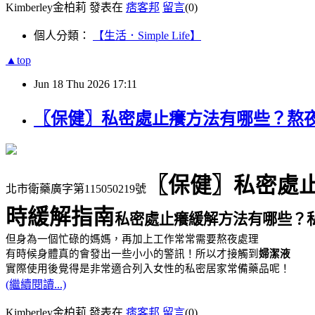
Kimberley金柏莉 發表在
痞客邦
留言
(0)
個人分類：
【生活．Simple Life】
▲top
Jun
18
Thu
2026
17:11
〖保健〗私密處止癢方法有哪些？熬
〖保健〗私密處
北市衛藥廣字第115050219號
時緩解指南
私密處止癢緩解方法有哪些？
但身為一個忙碌的媽媽，再加上工作常常需要熬夜處理
有時候身體真的會發出一些小小的警訊！所以才接觸到
婦潔液
實際使用後覺得是非常適合列入女性的私密居家常備藥品呢！
(繼續閱讀...)
Kimberley金柏莉 發表在
痞客邦
留言
(0)