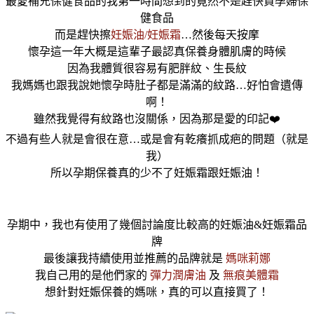
最愛補充保健食品的我第一時間想到的竟然不是趕快買孕婦保
健食品
而是趕快擦
妊娠油/妊娠霜
…然後每天按摩
懷孕這一年大概是這輩子最認真保養身體肌膚的時候
因為我體質很容易有肥胖紋、生長紋
我媽媽也跟我說她懷孕時肚子都是滿滿的紋路…好怕會遺傳
啊！
雖然我覺得有紋路也沒關係，因為那是愛的印記❤️
不過有些人就是會很在意…或是會有乾癢抓成疤的問題（就是
我）
所以孕期保養真的少不了妊娠霜跟妊娠油！
孕期中，我也有使用了幾個討論度比較高的妊娠油&妊娠霜品
牌
最後讓我持續使用並推薦的品牌就是
媽咪莉娜
我自己用的是他們家的
彈力潤膚油
及
無痕美體霜
想針對妊娠保養的媽咪，真的可以直接買了！