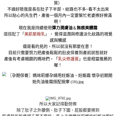
質）
不過好險我是長在肚子下半部，紋路也不多~看不太出來
所以貼心的先生們，產後一個月內一定要幫忙老婆擦好擦滿
啊！
現在我是持續使用
彈力潤膚油
＆
無痕美體霜
還搭配了「
美肌緊緻乳
」，
覺得滋潤與修護淡化紋路的視覺
感與觸感
還是看的見的，所以就沒有那麼在意！
目前只需要努力把產後鬆鬆的肚皮保養到產前狀態就好
產後有考慮親餵的媽咪們，「
乳尖修護膏
」也是相當推薦的
喔！
所以大家記得勤勞擦
除了肚子之外腰側、肚子下圍、屁股都要擦到