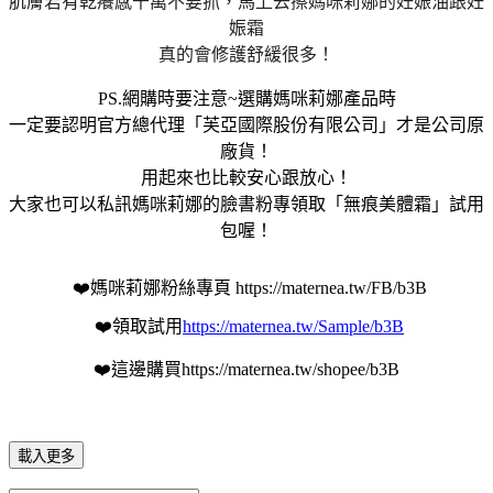
肌膚若有乾癢感千萬不要抓，馬上去擦媽咪莉娜的妊娠油跟妊
娠霜
真的會修護舒緩很多！
PS.網購時要注意~選購媽咪莉娜產品時
一定要認明官方總代理「芙亞國際股份有限公司」才是公司原
廠貨！
用起來也比較安心跟放心！
大家也可以私訊媽咪莉娜的臉書粉專領取「無痕美體霜」試用
包喔！
❤️媽咪莉娜粉絲專頁
https://maternea.tw/FB/b3B
❤️領取試用
https://maternea.tw/Sample/b3B
❤️這邊購買
https://maternea.tw/shopee/b3B
載入更多