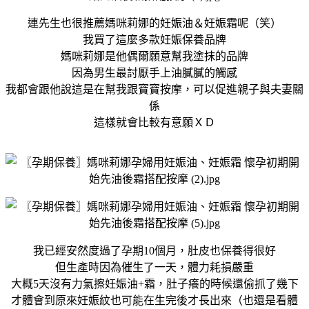
連先生也很推薦媽咪莉娜的妊娠油＆妊娠霜呢（笑）
我買了這麼多款妊娠保養品牌
媽咪莉娜是他偶爾願意幫我塗抹的品牌
因為男生最討厭手上油膩膩的觸感
我都會跟他說這是在幫我跟寶寶按摩，可以促進親子與夫妻關
係
這樣就會比較有意願ＸＤ
我已經安然度過了孕期10個月，肚皮也保養得很好
但生產時因為催生了一天，體力耗損嚴重
大概5天沒有力氣擦妊娠油+霜，肚子癢的時候還偷抓了幾下
才體會到原來妊娠紋也可能在生完後才長出來（也還是看體