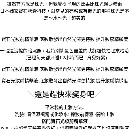
雖然官方說是珠光，但我覺得呈現的效果比珠光還要精緻
日本獨家寶石膠囊科技，跟常見的亮粉或有偏光的那種珠光是不
是～水～光！超美的
一張還沒擦的暗沉照，我特別挑氣色最差的狀態趕快拍起來哈哈
（已經每天都只睡1.2小時而已...育兒好累)
＼還是趕快來變身吧／
平常我的上妝方法↓
洗臉>噴保濕噴霧或化妝水>擦妝前保濕>開始上妝
搭配
寶石光妝前精華液
ｐｓ．拍照當天臉有點泛紅，但擦完後泛紅就退了也沒有刺激感