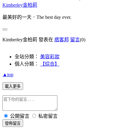
Kimberley金柏莉
最美好的一天．The best day ever.
Kimberley金柏莉 發表在
痞客邦
留言
(0)
全站分類：
美容彩妝
個人分類：
【綜合】
▲top
載入更多
公開留言
私密留言
發佈留言