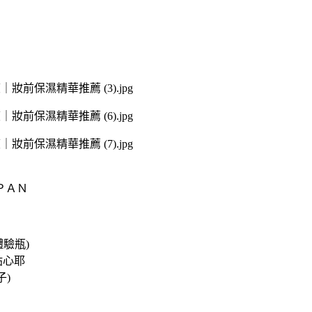
ＰＡＮ
體驗瓶)
貼心耶
子)