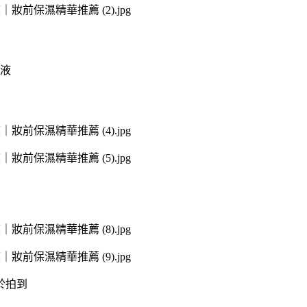
液
於拍到