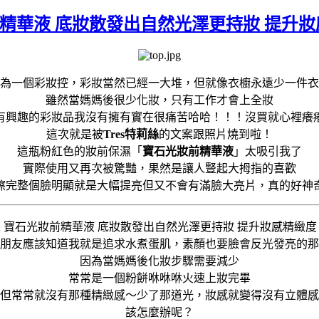
光妝前精華液 底妝散發出自然光澤更持妝 提
為一個彩妝控，彩妝當然已經一大堆，但就像衣櫥永遠少一件衣
雖然當媽媽後很少化妝，只有工作才會上全妝
有興趣的彩妝品我沒有擁有實在很痛苦哈哈！！！沒買就心裡癢
這次就是被
Tres特莉絲
的文案跟照片燒到啦！
這瓶粉紅色的妝前保濕「
寶石光妝前精華液
」太吸引我了
實際使用又再次被驚豔，果然是讓人豎起大拇指的喜歡
擦完整個臉明顯就是大幅提亮但又不會有滿臉大亮片，真的好神
朋友應該知道我就是追求水煮蛋肌，素顏也要臉會反光發亮的那
因為當媽媽後化妝步驟需要減少
常常是一個粉餅咻咻咻火速上妝完畢
但常常就沒有那種精緻感～少了那道光，妝感就變得沒有立體感
該怎麼辦呢？