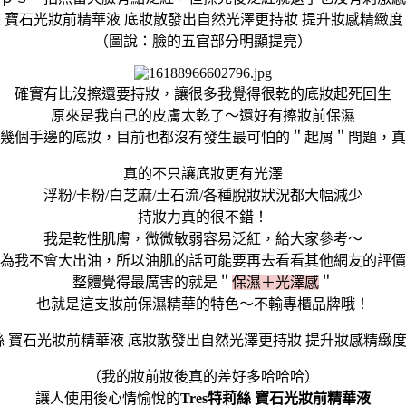
（圖說：臉的五官部分明顯提亮）
確實有比沒擦還要持妝，讓很多我覺得很乾的底妝起死回生
原來是我自己的皮膚太乾了～還好有擦妝前保濕
幾個手邊的底妝，目前也都沒有發生最可怕的＂起屑＂問題，真
真的不只讓底妝更有光澤
浮粉/卡粉/白芝麻/土石流/各種脫妝狀況都大幅減少
持妝力真的很不錯！
我是乾性肌膚，微微敏弱容易泛紅，給大家參考～
為我不會大出油，所以油肌的話可能要再去看看其他網友的評價
整體覺得最厲害的就是＂
保濕＋光澤感
＂
也就是這支妝前保濕精華的特色～不輸專櫃品牌哦！
（我的妝前妝後真的差好多哈哈哈）
讓人使用後心情愉悅的
Tres特莉絲 寶石光妝前精華液