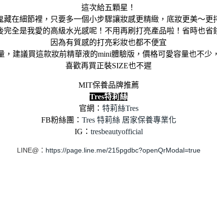
這次給五顆星！
鬼藏在細節裡，只要多一個小步驟讓妝感更精緻，底妝更美～更
後完全是我愛的高級水光感呢！
不用再刷打亮產品啦！省時也省
因為有質感的打亮彩妝也都不便宜
量，建議買這款妝前精華液的mini體驗版，價格可愛容量也不少
喜歡再買正裝SIZE也不遲
MIT保養品牌推薦
Tres特莉絲
官網：
特莉絲Tres
FB粉絲團：
Tres 特莉絲 居家保養專業化
IG：
tresbeautyofficial
LINE@：
https://page.line.me/215pgdbc?openQrModal=true