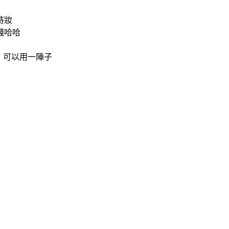
持妝
錢哈哈
，可以用一陣子