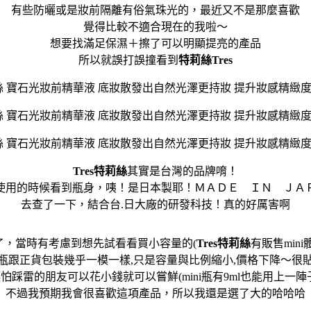
有些防曬或是妝前隔離有俗氣珠光的，最近又不是那麼喜歡
覺得比較不適合現在的我啦～
想要找滿足保濕＋擦了可以明顯提亮的產品
所以就誤打誤撞看到
特莉絲Tres
Tres特莉絲
其實是台灣的品牌唷！
使用的時候看到瓶身，咦！是日本製耶！ＭＡＤＥ ＩＮ ＪＡ
去查了一下，結合台.日大廠的研發科技！真的好厲害啊
了，當時有考慮到想先試看看買小容量的(
Tres特莉絲
有販售mini
瓶跟正貨包裝幾乎一模一樣,只是容量與比例縮小,價格下降～很
怕踩雷的朋友可以花小錢就可以嘗鮮(mini瓶有9ml也能用上一陣
不過我預期我會很喜歡這項產品，所以我還是選了大的哈哈哈