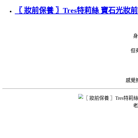
〖 妝前保養 〗Tres特莉絲 寶石
身
但
感覺
老