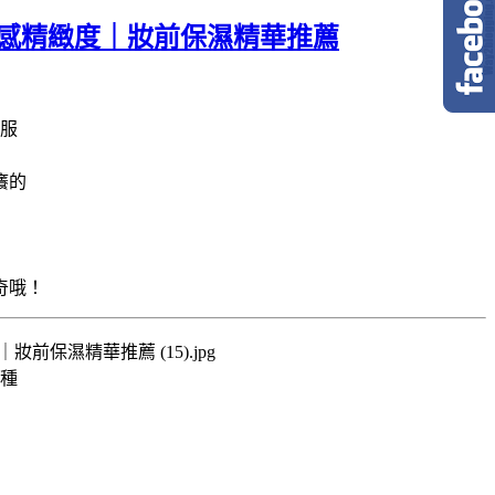
升妝感精緻度｜妝前保濕精華推薦
服
癢的
奇哦！
種