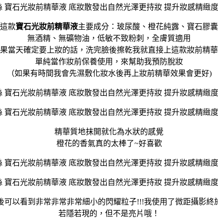
這款
寶石光妝前精華液
主要成分：玻尿酸、橙花純露、寶石膠囊
無酒精、無礦物油，低敏不致粉刺，全膚質適用
果當天確定要上妝的話，洗完臉後擦乾我就直接上這款妝前精華
單純當作妝前保養使用，來幫助我預防脫妝
（如果有時間我會先濕敷化妝水後再上妝前精華效果會更好)
精華質地抹開就化為水狀的感覺
橙花的香氣真的太棒了~好喜歡
後可以看到非常非常非常細小的閃耀粒子!!!我使用了微距攝影終
若隱若現的，但不是亮片哦！