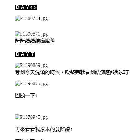
ＤＡＹ4-5
斷斷續續結痂脫落
ＤＡＹ７
等到今天洗頭的時候，吹整完就看到結痂應該都掉了
回顧一下↓
再來看看我原本的髮際線↑