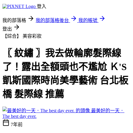
登入
我的部落格
我的部落格後台
我的帳號
登出
【綜合】
美容彩妝
〖 紋繡 〗我去做輪廓髮際線
了！露出全額頭也不尷尬 Ｋ'S
凱斯國際時尚美學藝術 台北板
橋 髮際線 推薦
最美好的一天．
The best day ever.
7年前