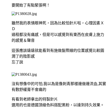
要開始了有點緊張啊！
雖然我的表情眼神死，因為比較怕針片啦，心理因素Ｘ
Ｄ
過程都沒有痛感，但是可以感覺到有東西在皮膚上施力
的感覺＆聲音
這張應該遠遠就能看到有施做髮際線的位置感覺比較圓
潤了的陰影感
忘了說
沒有想像中的可怕,我以為是像刺青那樣邊做邊流血,其實
有敷舒緩膏不會痛的
有看到老師拿出的特製針片
選用的也是德國頂級色料搭配黑粉，以達到持久效果。