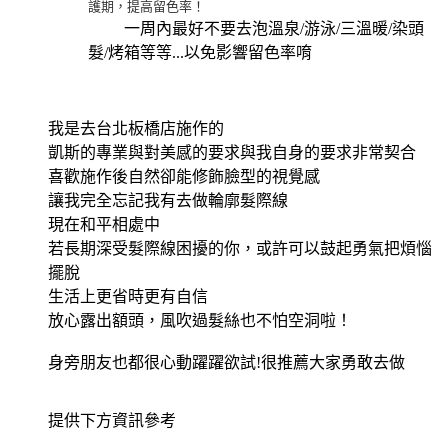
護期，提高留色率！
一周內最好不要去泡溫泉/游泳/三溫暖/染頭
髮/烤箱等等...以免影響留色率唷
我是去台北板橋店施作的
凱斯的專業與對美感的要求與我自身的要求非常契合
喜歡施作後自然卻能修飾臉型的視覺感
讓我完全忘記我有去做輪廓髮際線
現在和平相處中
若長期深受髮際線困擾的你，或許可以鼓起勇氣把煩惱
擺脫
生活上更省時更有自信
放心露出額頭，風吹過髮絲也不怕空洞啦！
身旁朋友也都很心動躍躍欲試!很推薦大家勇敢去做
提供下方資訊參考