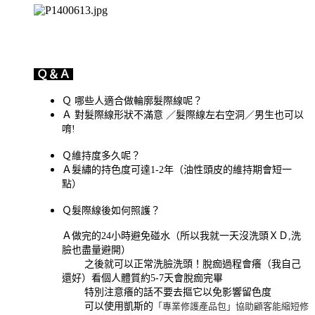
Ｑ＆Ａ
Ｑ 哪些人適合做輪廓髮際線呢？
Ａ 對髮際線形狀不滿意 ／髮際線左右空洞／男生也可以
唷!
Ｑ維持度多久呢？
Ａ髮繡的持色度可達1-2年（油性頭皮的維持期會短一
點）
Ｑ髮際線後如何照護？
Ａ做完的24小時避免碰水（所以我就一天沒洗頭ＸＤ,洗
臉也盡量避開）
之後就可以正常洗臉洗頭！脫痂過程會癢（我自己
還好）看個人體質約5-7天會脫痂完畢
特別注意癢的話不要去摳它以免影響留色度
可以使用凱斯的
「專業修護產品包」協助顧客能縮短修