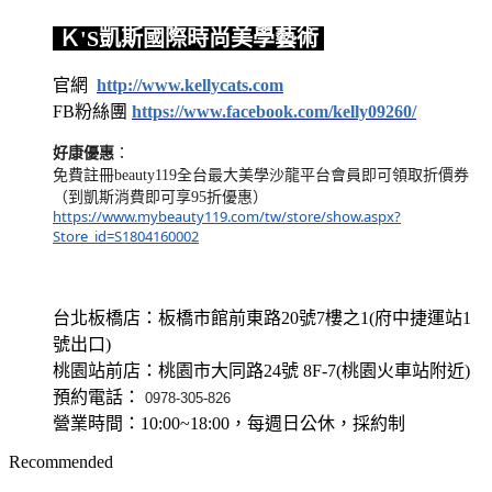
Ｋ'S凱斯國際時尚美學藝術
官網
http://www.kellycats.com
FB粉絲團
https://www.facebook.com/kelly09260/
好康優惠
：
免費註冊
beauty119
全台最大美學沙龍平台會員即可領取折價券
（到凱斯消費即可享
95
折優惠）
https://www.mybeauty119.com/tw/store/show.aspx?
Store_id=S1804160002
台北板橋店：板橋市館前東路20號7樓之1(府中捷運站1
號出口)
桃園站前店：桃園市大同路24號 8F-7(桃園火車站附近)
預約電話：
0978-305-826
營業時間：10:00~18:00，每週日公休，採約制
Recommended