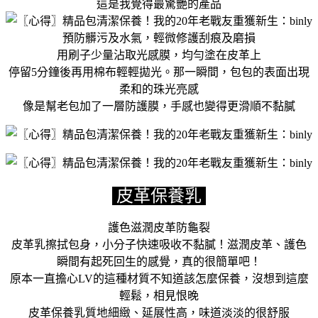
這是我覺得最驚艷的產品
預防髒污及水氣，輕微修護刮痕及磨損
用刷子少量沾取光感膜，均勻塗在皮革上
停留5分鐘後再用棉布輕輕拋光。那一瞬間，包包的表面出現
柔和的珠光亮感
像是幫老包加了一層防護膜，手感也變得更滑順不黏膩
皮革保養乳
護色滋潤皮革防龜裂
皮革乳擦拭包身，小分子快速吸收不黏膩！滋潤皮革、護色
瞬間有起死回生的感覺，真的很簡單吧！
原本一直擔心LV的這種材質不知道該怎麼保養，沒想到這麼
輕鬆，相見恨晚
皮革保養乳質地細緻、延展性高，味道淡淡的很舒服