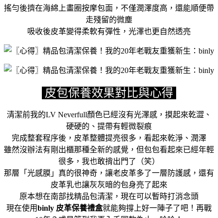
搖勻後擠在海綿上畫圈按摩包面，不僅潤澤度高，還能順便帶
走殘留的微塵
吸收後皮革變得柔軟有彈性，光澤也更自然透亮
皮包保養
效果對比與心得
清潔前我的LV Neverfull顏色已經沒有光澤感，摸起來乾澀、
硬硬的、提帶有輕微裂痕
完成整套程序後，皮革整體提亮很多，看起來乾淨、潤澤
雖然沒辦法有剛出櫃那種全新的感覺，但包包看起來已經年輕
很多，我也敢揹出門了（笑）
那層「光感膜」真的很神奇，讓老皮革多了一層防護感，還有
皮革乳也讓灰灰暗的包身亮了起來
原本想在南部找精品包清潔，現在可以暫時打消念頭
現在使用
binly 皮革保養禮盒
就能夠撐上好一陣子了吧！再戰