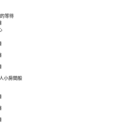
的等待
心
人小房間般