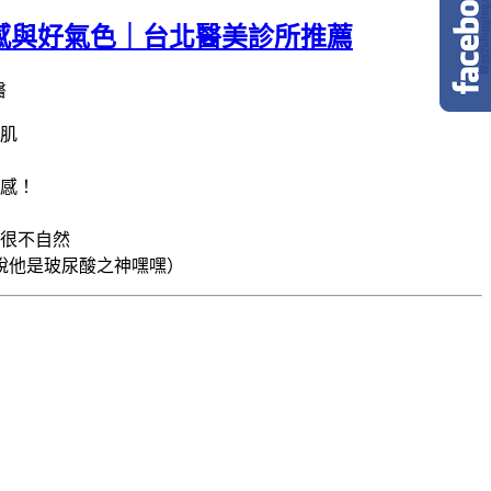
輕感與好氣色｜台北醫美診所推薦
肌
感！
很不自然
說他是玻尿酸之神嘿嘿）