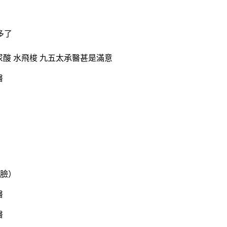
多了
甚是滿意
臉）