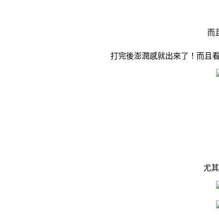
而
打完後澎潤感就出來了！而且
尤其