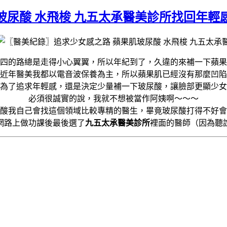
玻尿酸 水飛梭 九五太承醫美診所找回年
四的路總是走得小心翼翼，所以年紀到了，久違的來補一下蘋果
近年醫美我都以電音波保養為主，所以蘋果肌已經沒有那麼凹陷
為了追求年輕感，還是決定少量補一下玻尿酸，讓臉部更顯少女
必須很誠實的說，我就不想被當作阿姨啊～～～
酸我自己會找這個領域比較專精的醫生，畢竟玻尿酸打得不好會
網路上做功課後最後選了
九五太承醫美診所
裡面的醫師（因為聽