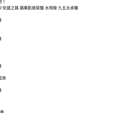
耶！
起來
...