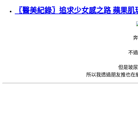
〖醫美紀錄〗追求少女感之路 蘋果肌
奔
不過
但是玻尿
所以我透過朋友推也在