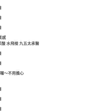
質感
囉～不用擔心