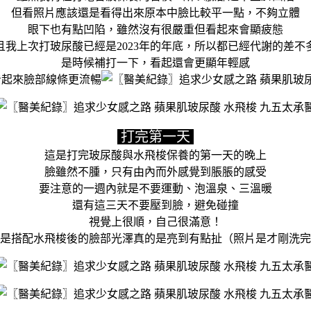
但看照片應該還是看得出來原本中臉比較平一點，不夠立體
眼下也有點凹陷，雖然沒有很嚴重但看起來會顯疲態
且我上次打玻尿酸已經是2023年的年底，所以都已經代謝的差不
是時候補打一下，看起還會更顯年輕感
看起來臉部線條更流暢
打完第一天
這是打完玻尿酸與水飛梭保養的第一天的晚上
臉雖然不腫，只有由內而外感覺到脹脹的感受
要注意的一週內就是不要運動、泡溫泉、三溫暖
還有這三天不要壓到臉，避免碰撞
視覺上很順，自己很滿意！
是搭配水飛梭後的臉部光澤真的是亮到有點扯（照片是才剛洗完