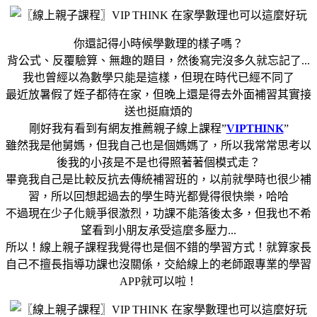
你還記得小時候學數理的樣子嗎？
背公式、反覆驗算、無趣的題目，然後寫完沒多久就忘記了...
我也曾經以為數學只能是這樣，但現在時代已經不同了
最近放暑假了姪子都待在家，但晚上還是得去外面補習其實接
送也挺麻煩的
剛好我有看到有網友推薦親子線上課程”
VIPTHINK
”
雖然我是他舅媽，但我自己也是個媽媽了，所以我常常思考以
後我的小孩是不是也得照著著個模式走？
畢竟我自己是比較反抗去傳統補習班的，以前就學時也很少補
習，所以回想起過去的學生時光都覺得很快樂，哈哈
不過現在少子化競爭很激烈，功課不能落後太多，但我也不希
望看到小朋友承受這麼多壓力...
所以！線上親子課程我覺得也是個不錯的學習方式！就算家長
自己不擅長指導功課也沒關係，交給線上的老師跟專業的學習
APP就可以啦！