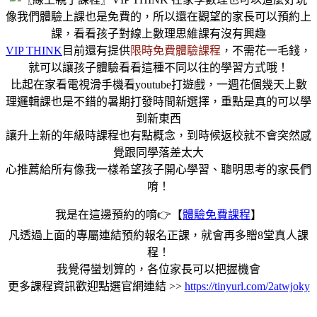
像我們體驗上課也是免費的，所以還在觀望的家長可以預約上
課，看看孩子對線上數理思維課有沒有興趣
VIP THINK
目前還有提供
限時免費體驗課程
，不需花一毛錢，
就可以讓孩子體驗看看這種不同以往的學習方式哦！
比起在家看電視滑手機看youtube打遊戲，一週花個幾天上數
理邏輯課也是不錯的暑期打發時間新選擇，重點是真的可以學
到新東西
讓升上新的年級時課程也有點概念，到時候返校就不會突然感
覺跟同學落差太大
心推薦給所有像我一樣希望孩子開心學習、聰明思考的家長們
唷！
我是在這邊預約的唷👉【
體驗免費課程
】
凡透過上面的專屬連結預約報名正課，就會再多贈8堂真人課
程！
我覺得蠻划算的，各位家長可以把握機會
更多課程資訊歡迎點選官網連結 >>
https://tinyurl.com/2atwjoky