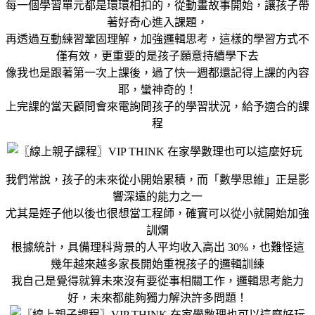
每一個學習單元都是環環相扣的，從動畫故事開始，讓孩子帶
著好奇心進入課題，
再透過互動練習鞏固理解，加強邏輯思考，這樣的學習方式不
僅有效，更重要的是孩子願意持續學下去
像我也是跟著第一次上課後，過了快一週都還記得上課的內容
耶，蠻神奇的！
上完課的當天顧問會來電詢問孩子的學習狀況，給予適合的課
程
我們常說，孩子的未來從小開始累積，而「數學思維」正是影
響深遠的能力之一
尤其是姪子他以後也很想當工程師，確實可以從小就開始加強
訓爛
根據統計，具備理科背景的人平均收入高出 30%，也難怪這
幾年越來越多家長開始重視孩子的邏輯訓練
我自己是覺得就算未來沒有要從事相關工作，邏輯思考能力
好，未來都能夠獨力解決許多問題！