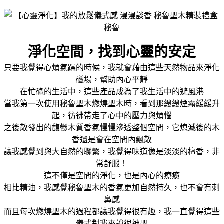
淨化空間，找到心靈的安定
只要我覺得心煩氣躁的時候，我就會藉由這些天然物品來淨化
磁場，幫助內心平靜
在忙碌的生活中，這些產品成為了我生活中的避風港
當我第一次使用秘魯聖木燃燒聖木時，看到那縷縷煙霧緩緩升
起，彷彿帶走了心中的壓力與煩惱
之後散發出的馥鬱木質香氣慢慢滲透整個空間，它熄滅後的木
香還是會在空間內飄散
讓我感覺到與大自然的聯繫，我覺得味道像是淡淡的檀香，非
常舒服！
這不僅是空間的淨化，也是內心的療癒
相比精油，我感覺秘魯聖木的香氣更加自然持久，也不會有刺
鼻感
而且每次燃燒聖木的過程都讓我覺得很有趣，我一直覺得這些
儀式對我來說很神聖