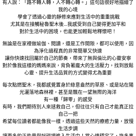
有人說：「路不轉人轉，人不轉心轉。」這句話很好地描繪了
我的心境
學會了透過心靈的靜修來應對生活中的重重挑戰
尤其是在接觸秘魯聖木後...我感受到自己變得更加平和
對於生活中的困境，也能更加輕鬆地釋懷吧！
無論是在家裡做瑜伽、閱讀，還是工作間隙，都可以使用，因
為淨化過程真的非常簡單又快速
讓你快速找回屬於自己的節奏，帶來了無與倫比的心靈安寧
對於像我這樣的媽媽來說，背負著龐大的生活壓力，找到放鬆
心靈、提升生活品質的方式變得尤為重要
每次點燃聖木，我都感覺置身於綠意盎然的草原、或是站在陽
光灑落地森林裡，甚至是飄在一望無際的海洋
有一種「歸零」的感受
有時，我們期待別人來拯救自己，但往往只有自己才能真正拉
自己一把
希望每位讀者都能像我一樣，透過這些天然的療癒力量，放慢
生活步調
讓更多的正能量與好磁場進入生活中！當心情穩定了，許多事