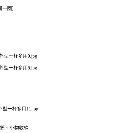
層一圈）
筒、小物收納