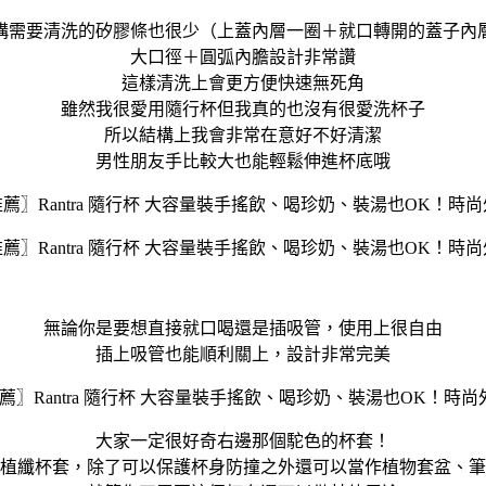
構需要清洗的矽膠條也很少（上蓋內層一圈＋就口轉開的蓋子內
大口徑＋圓弧內膽設計非常讚
這樣清洗上會更方便快速無死角
雖然我很愛用隨行杯但我真的也沒有很愛洗杯子
所以結構上我會非常在意好不好清潔
男性朋友手比較大也能輕鬆伸進杯底哦
無論你是要想直接就口喝還是插吸管，使用上很自由
插上吸管也能順利關上，設計非常完美
大家一定很好奇右邊那個駝色的杯套！
植纖杯套，除了可以保護杯身防撞之外還可以當作植物套盆、筆