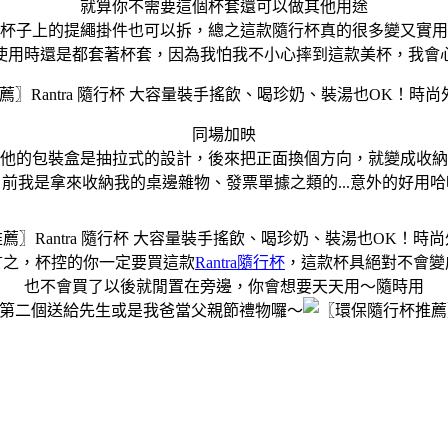
就算你不需要這個杯套還可以做其他用途
杯子上的提繩掛件也可以拆，總之這款隨行杯真的很多變又實用
使用時還是都套著杯套，因為我怕我不小心摔到這款美杯，我會
同場加映
他的包裝盒是抽拉式的設計，後來把正面換個方向，就變成收納
目前我是拿來收納我的桌邊雜物、發票單據之類的...意外的好用哈
言之，杯控的你一定要買這款
Rantra隨行杯
，這款杯具絕對不會變
也不會買了以後就閒置在旁邊，你會想要天天用～隨時用
第二個送給先生或是我爸當父親節禮物囉～