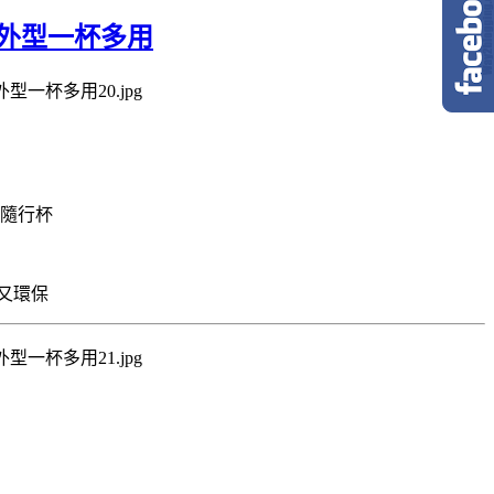
尚外型一杯多用
隨行杯
又環保