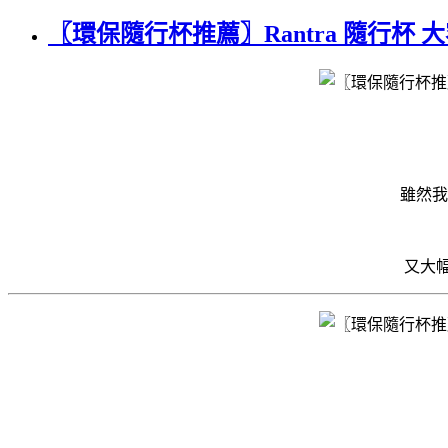
〖環保隨行杯推薦〗Rantra 隨行
雖然我
又大