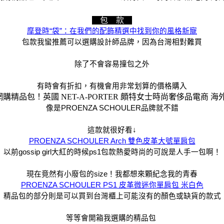
包 款
摩登時“袋”：在我們的配飾精選中找到你的風格新寵
包款我蠻推薦可以選購設計師品牌，因為台灣相對難買
除了不會容易撞包之外
有時會有折扣，有機會用非常划算的價格購入
像是PROENZA SCHOULER品牌就不錯
這款就很好看↓
PROENZA SCHOULER Arch 雙色皮革大號單肩包
以前gossip girl大紅的時候ps1包款熱愛時尚的可說是人手一包啊！
現在竟然有小廢包的size！我都想來顆紀念我的青春
PROENZA SCHOULER PS1 皮革微迷你單肩包 米白色
精品包的部分則是可以買到台灣櫃上可能沒有的顏色或缺貨的款式
等等會開箱我選購的精品包 