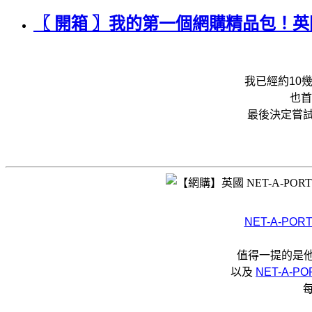
〖 開箱 〗我的第一個網購精品包！英國 
我已經約10
也首
最後決定嘗
NET-A-PO
值得一提的是他
以及
NET-A-P