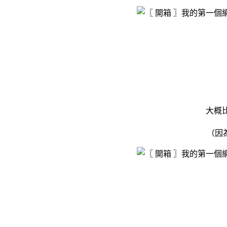
大概
（因