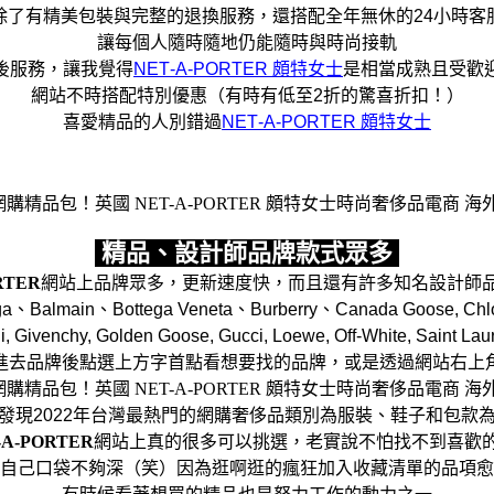
除了有精美包裝與完整的退換服務，還搭配全年無休的24小時客
讓每個人隨時隨地仍能隨時與時尚接軌
後服務，讓我覺得
NET‑A‑PORTER 頗特女士
是相當成熟且受歡
網站不時搭配特別優惠（有時有低至2折的驚喜折扣！）
喜愛精品的人別錯過
NET‑A‑PORTER 頗特女士
精品、設計師品牌款式眾多
RTER
網站上品牌眾多，更新速度快，而且還有許多知名設計師
lmain、Bottega Veneta、Burberry、Canada Goose, Chloé, 
i, Givenchy, Golden Goose, Gucci, Loewe, Off-White, Saint
進去品牌後點選上方字首點看想要找的品牌，或是透過網站右上
發現2022年台灣最熱門的網購奢侈品類別為服裝、鞋子和包款
-A-PORTER
網站上真的很多可以挑選，老實說不怕找不到喜歡
自己口袋不夠深（笑）因為逛啊逛的瘋狂加入收藏清單的品項愈