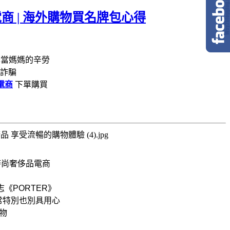
電商 | 海外購物買名牌包心得
己當媽媽的辛勞
詐騙
電商
下單購買
時尚奢侈品電商
《PORTER》
常特別也別具用心
物