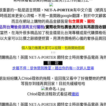
有時候看著想買的精品也是努力工作的動力之一
很重要的一點是語言問題，
NET-A-PORTER
有中文介面（網頁
時逛起來更安心流暢，不用一直開啟google翻譯，對於中文顧
而且在網站上購物的商品金額皆是
包含運費、關稅
品到台灣後毋須再支付關稅
(實際收到包裹後真的沒有再跟我收
額
當然，在海外很多精品加了稅金還是比台灣專櫃或是代購價格低
以大家可以比價之餘順便挖寶，用漂亮價格把心儀的奢侈品買回
個人強力推薦大家可以
從鞋、包款開始逛起
↓↓↓
鞋 款
步履不停：
從休閒到晚宴，踏出你的每一次迷人登場
朋友紛紛購入Chloé蔻依的拖鞋，這回我又看中了好幾雙她的們
等我存到錢再買回家！目前先緩緩哈哈
Chloé蔻依涼鞋款式看這裡
連結