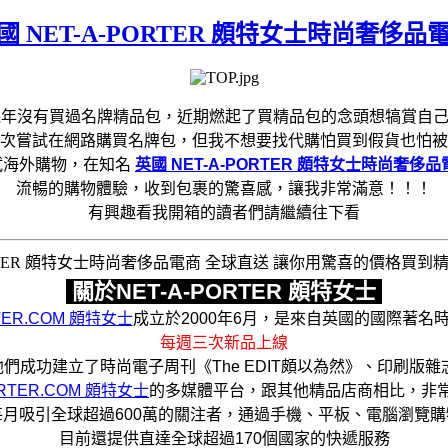
NET-A-PORTER 頗特女士時尚奢侈品
幾年沒有買過名牌精品包，近期燃起了買精品包的念頭想犒賞自
次嘗試在網路購買名牌包，但我不想要找代購怕買到假貨也怕被
試海外購物，在知名
英國 NET-A-PORTER 頗特女士時尚奢侈品
流暢的購物體驗，收到包裹的驚喜感，讓我非常滿意！！！
有興趣看我開箱的讀者們請繼續往下看
關於NET‑A‑PORTER 頗特女士
RTER.COM 頗特女士
成立於2000年6月，是來自英國的國際著名
每週三次新品上線
們成功建立了時尚電子周刊《The EDIT頗以為然》、印刷版雜志
ORTER.COM 頗特女士
的多媒體平台，跟其他精品店商相比，非
每月吸引全球超過600萬的關注者，通過手機、平板、電腦瀏覽購
目前還提供直達全球超過170個國家的快遞服務