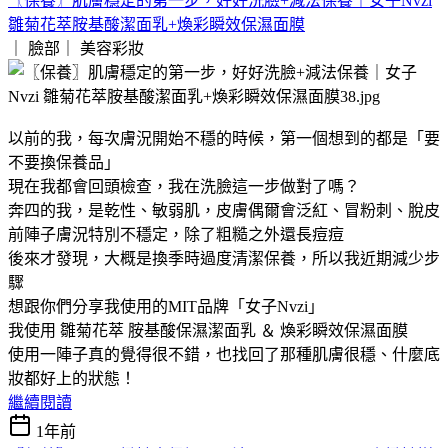
〖保養〗肌膚穩定的第一步，好好洗臉+減法保養｜女子Nvzi
雛菊花萃胺基酸潔面乳+煥彩瞬效保濕面膜
｜ 臉部｜
美容彩妝
以前的我，每次膚況開始不穩的時候，第一個想到的都是「要
不要換保養品」
現在我都會回頭檢查，我在洗臉這一步做對了嗎？
奔四的我，是乾性、敏弱肌，皮膚偶爾會泛紅、冒粉刺、脫皮
前陣子膚況特別不穩定，除了粗糙之外還長痘痘
後來才發現，大概是換季時過度清潔保養，所以我近期減少步
驟
想跟你們分享我使用的MIT品牌「女子Nvzi」
我使用 雛菊花萃 胺基酸保濕潔面乳 ＆ 煥彩瞬效保濕面膜
使用一陣子真的覺得很不錯，也找回了那種肌膚很穩、什麼底
妝都好上的狀態！
繼續閱讀
1年前