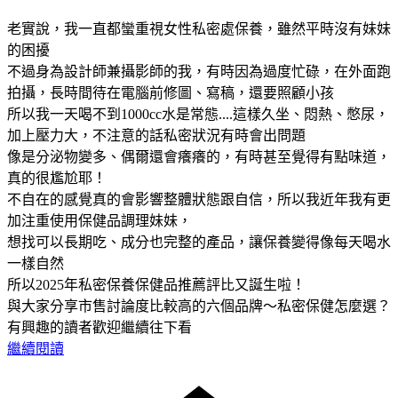
老實說，我一直都蠻重視女性私密處保養，雖然平時沒有妹妹
的困擾
不過身為設計師兼攝影師的我，有時因為過度忙碌，在外面跑
拍攝，長時間待在電腦前修圖、寫稿，還要照顧小孩
所以我一天喝不到1000cc水是常態....這樣久坐、悶熱、憋尿，
加上壓力大，不注意的話私密狀況有時會出問題
像是分泌物變多、偶爾還會癢癢的，有時甚至覺得有點味道，
真的很尷尬耶！
不自在的感覺真的會影響整體狀態跟自信，所以我近年我有更
加注重使用保健品調理妹妹，
想找可以長期吃、成分也完整的產品，讓保養變得像每天喝水
一樣自然
所以2025年私密保養保健品推薦評比又誕生啦！
與大家分享市售討論度比較高的六個品牌～私密保健怎麼選？
有興趣的讀者歡迎繼續往下看
繼續閱讀