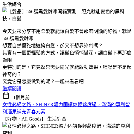
生活綜合
今天要來分享不用染髮就能讓白髮不會那麼明顯的好物，就是
566護黑髮齡凍
想要自然優雅地遮掩白髮，卻又不想靠染劑嗎？
其實有一個更輕鬆的方式，讓髮色悄悄變深，讓白髮不再那麼
顯眼
更特別的是，它竟然只需要陽光就能啟動效果，嘿嘿是不是超
神奇的？
究竟它是怎麼做到的呢？一起來看看吧
繼續閱讀
11個月前
女性必經之路，SHINER媚力固讓你輕鬆度過，滿滿的專利智
利酒果補充青春元素
【好物．All Goods】
生活綜合