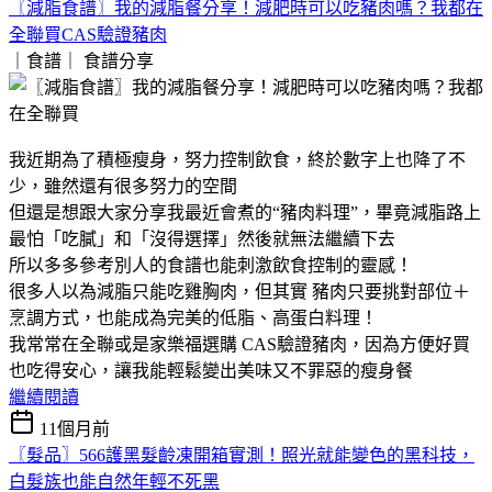
〖減脂食譜〗我的減脂餐分享！減肥時可以吃豬肉嗎？我都在
全聯買CAS驗證豬肉
｜食譜｜
食譜分享
我近期為了積極瘦身，努力控制飲食，終於數字上也降了不
少，雖然還有很多努力的空間
但還是想跟大家分享我最近會煮的“豬肉料理”，畢竟減脂路上
最怕「吃膩」和「沒得選擇」然後就無法繼續下去
所以多多參考別人的食譜也能刺激飲食控制的靈感！
很多人以為減脂只能吃雞胸肉，但其實 豬肉只要挑對部位＋
烹調方式，也能成為完美的低脂、高蛋白料理！
我常常在全聯或是家樂福選購 CAS驗證豬肉，因為方便好買
也吃得安心，讓我能輕鬆變出美味又不罪惡的瘦身餐
繼續閱讀
11個月前
〖髮品〗566護黑髮齡凍開箱實測！照光就能變色的黑科技，
白髮族也能自然年輕不死黑