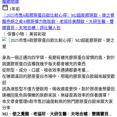
繼續閱讀
1年前
〖2025市售6款膠原蛋白飲比較心得〗M2超能膠原飲、使之覺
醒亮妍之泉®膠原彈力胜肽飲、老協珍美顏飲、大研生醫、雙
嬌寶貝、天地合補｜評比懶人包
｜ 保養小物｜
美容彩妝
身為一個正邁向四字頭、長期有補充膠原蛋白習慣的我，對於
挑選膠原蛋白這種我幾乎每天都會補充的東西
從劑型、成分、口感、吸收效率通通都要考量...
在琳瑯滿目的膠原蛋白市場中，用喝的膠原蛋白飲越來越受歡
迎
因為液態型不僅方便飲用、吸收速度更快，對於熬夜後想要迅
速補回氣色與彈嫩的族群來說，無疑是高效率的保養選擇！
本文章會整理6款市售討論度較高的熱門膠原蛋白飲來跟大家
分享
M2
、
使之覺醒
、
老協珍
、
大研生醫
、
天地合補
、
雙嬌寶貝
...