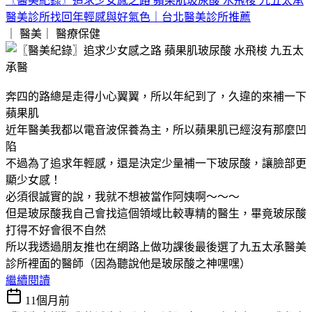
〖醫美紀錄〗追求少女感之路 蘋果肌玻尿酸 水飛梭 九五太承
醫美診所找回年輕感與好氣色｜台北醫美診所推薦
｜ 醫美｜
醫療保健
奔四的路總是走得小心翼翼，所以年紀到了，久違的來補一下
蘋果肌
近年醫美我都以電音波保養為主，所以蘋果肌已經沒有那麼凹
陷
不過為了追求年輕感，還是決定少量補一下玻尿酸，讓臉部更
顯少女感！
必須很誠實的說，我就不想被當作阿姨啊～～～
但是玻尿酸我自己會找這個領域比較專精的醫生，畢竟玻尿酸
打得不好會很不自然
所以我透過朋友推也在網路上做功課後最後選了九五太承醫美
診所裡面的醫師（因為聽說他是玻尿酸之神嘿嘿）
繼續閱讀
11個月前