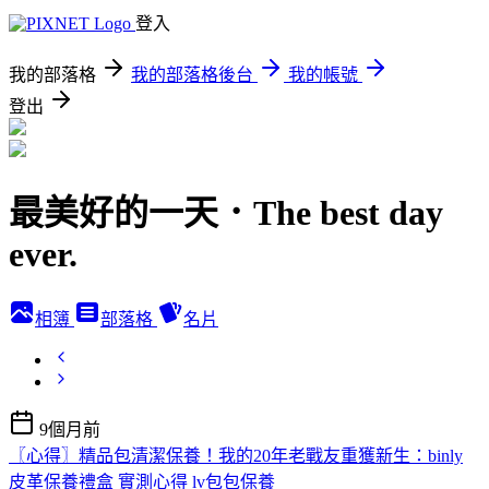
登入
我的部落格
我的部落格後台
我的帳號
登出
最美好的一天．The best day
ever.
相簿
部落格
名片
9個月前
〖心得〗精品包清潔保養！我的20年老戰友重獲新生：binly
皮革保養禮盒 實測心得 lv包包保養