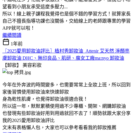
望看到小朋友承受這麼多壓力...
所以！線上親子課程我覺得也是個不錯的學習方式！就算家長
自己不擅長指導功課也沒關係，交給線上的老師跟專業的學習
APP就可以啦！
繼續閱讀
1年前
〖2025愛用卸妝油評比〗植村秀卸妝油 Attenir 艾天然 淨顏亮
膚卸妝油 DHC、無印良品、肌研、魔女工廠ma:nyo 卸妝油
【卸妝】
美容彩妝
今年在外奔波的時間變多，也需要常常上全妝上班，所以回到
家後習慣使用卸妝油來快速卸妝
身為乾性肌膚，也覺得卸妝油很適合我！
所以這一年，默默累積使用過不少專櫃、開架、網購卸妝油
也發現有些卸妝油好用到用過就回不去了！順勢就跟大家分享
我的2025愛用卸妝油評比
文末有表格懶人包，大家也可以參考看看我的卸妝推薦