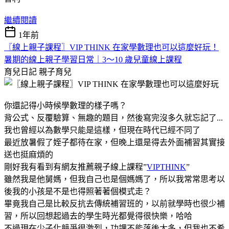
繼續閱讀
1年前
〖線上親子課程〗VIP THINK 在家學數理也可以這麼好玩！
暑期的線上親子學習日常｜3～10 歲兒童線上課程
育兒日記
親子育兒
你還記得小時候學數理的樣子嗎？
背公式、反覆驗算、無趣的題目，然後寫完沒多久就忘記了...
我也曾經以為數學只能是這樣，但現在時代已經不同了
最近放暑假了姪子都待在家，但晚上還是得去外面補習其實接
送也挺麻煩的
剛好我有看到有網友推薦親子線上課程”
VIPTHINK
”
雖然我是他舅媽，但我自己也是個媽媽了，所以我常常思考以
後我的小孩是不是也得照著著個模式走？
畢竟我自己是比較反抗去傳統補習班的，以前就學時也很少補
習，所以回想起過去的學生時光都覺得很快樂，哈哈
不過現在少子化競爭很激烈，功課不能落後太多，但我也不希