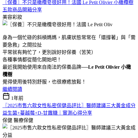
〖保養〗不只是橄欖皂很好用！法國 Le Petit Olivier 小橄欖樹
五款商品開箱分享
美容彩妝
身為一個忙碌的斜槓媽媽，肌膚狀態常常在「還撐著」與「需
要急救」之間拉扯
平常就有夠忙了，更別說好好保養（苦笑）
各種事情都從簡化開始吧！
最近我開始使用來自南法的保養品牌──
Le Petit Olivier 小橄
欖樹
覺得使用後特別舒服，也很療癒放鬆！
繼續閱讀
1年前
〖2025市售六款女性私密保健品評比〗醫師建議三大黃金成分
益生菌+蔓越莓+D-甘露糖｜實測心得分享
保健
醫療保健