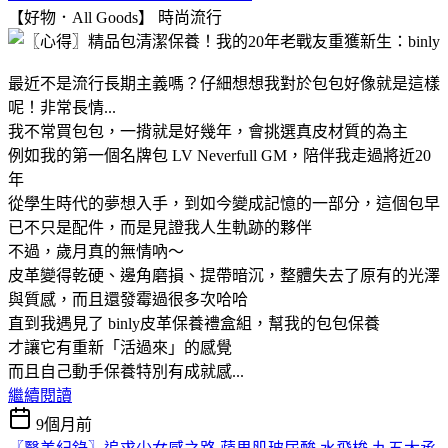
【好物．All Goods】
時尚流行
最近不是流行長期主義嗎？仔細想想我對於包包好像就是這樣
呢！非常長情...
我不常買包包，一揹就是好幾年，會挑選真皮材質的為主
例如我的第一個名牌包 LV Neverfull GM，陪伴我走過將近20
年
從學生時代的夢想入手，到如今變成記憶的一部分，這個包早
已不只是配件，而是見證我人生軌跡的夥伴
不過，歲月真的無情吶～
皮革變得乾硬、邊角磨損、提帶暗沉，整體失去了原有的光澤
與質感，而且還發霉過很多次哈哈
直到我遇見了 binly皮革保養禮盒組，幫我的包包保養
才讓它有重新「活過來」的感覺
而且自己動手保養特別有成就感...
繼續閱讀
9個月前