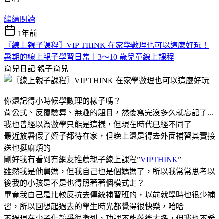
繼續閱讀
1年前
〖線上親子課程〗VIP THINK 在家學數理也可以這麼好玩！
暑期的線上親子學習日常｜3～10 歲兒童線上課程
育兒日記
親子育兒
你還記得小時候學數理的樣子嗎？
背公式、反覆驗算、無趣的題目，然後寫完沒多久就忘記了...
我也曾經以為數學只能是這樣，但現在時代已經不同了
最近放暑假了姪子都待在家，但晚上還是得去外面補習其實接
送也挺麻煩的
剛好我有看到有網友推薦親子線上課程”
VIPTHINK
”
雖然我是他舅媽，但我自己也是個媽媽了，所以我常常思考以
後我的小孩是不是也得照著著個模式走？
畢竟我自己是比較反抗去傳統補習班的，以前就學時也很少補
習，所以回想起過去的學生時光都覺得很快樂，哈哈
不過現在少子化競爭很激烈，功課不能落後太多，但我也不希