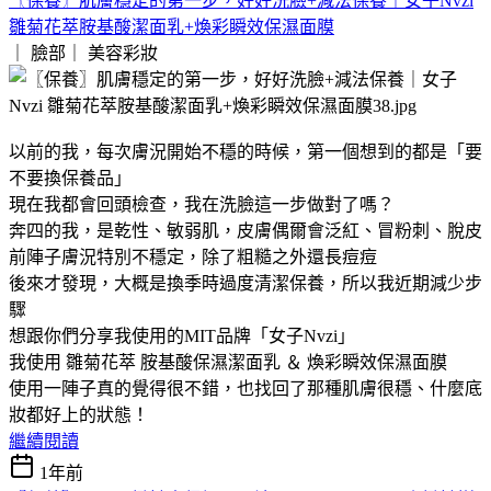
〖保養〗肌膚穩定的第一步，好好洗臉+減法保養｜女子Nvzi
雛菊花萃胺基酸潔面乳+煥彩瞬效保濕面膜
｜ 臉部｜
美容彩妝
以前的我，每次膚況開始不穩的時候，第一個想到的都是「要
不要換保養品」
現在我都會回頭檢查，我在洗臉這一步做對了嗎？
奔四的我，是乾性、敏弱肌，皮膚偶爾會泛紅、冒粉刺、脫皮
前陣子膚況特別不穩定，除了粗糙之外還長痘痘
後來才發現，大概是換季時過度清潔保養，所以我近期減少步
驟
想跟你們分享我使用的MIT品牌「女子Nvzi」
我使用 雛菊花萃 胺基酸保濕潔面乳 ＆ 煥彩瞬效保濕面膜
使用一陣子真的覺得很不錯，也找回了那種肌膚很穩、什麼底
妝都好上的狀態！
繼續閱讀
1年前