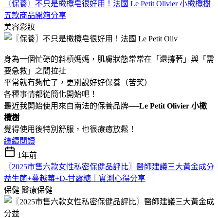
〖保養〗不只是橄欖皂很好用！法國 Le Petit Olivier 小橄欖樹
五款商品開箱分享
美容彩妝
身為一個忙碌的斜槓媽媽，肌膚狀態常常在「還撐著」與「需
要急救」之間拉扯
平常就有夠忙了，更別說好好保養（苦笑）
各種事情都從簡化開始吧！
最近我開始使用來自南法的保養品牌──
Le Petit Olivier 小橄
欖樹
覺得使用後特別舒服，也很療癒放鬆！
繼續閱讀
1年前
〖2025市售六款女性私密保健品評比〗醫師建議三大黃金成分
益生菌+蔓越莓+D-甘露糖｜實測心得分享
保健
醫療保健