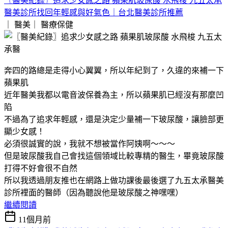
〖醫美紀錄〗追求少女感之路 蘋果肌玻尿酸 水飛梭 九五太承
醫美診所找回年輕感與好氣色｜台北醫美診所推薦
｜ 醫美｜
醫療保健
奔四的路總是走得小心翼翼，所以年紀到了，久違的來補一下
蘋果肌
近年醫美我都以電音波保養為主，所以蘋果肌已經沒有那麼凹
陷
不過為了追求年輕感，還是決定少量補一下玻尿酸，讓臉部更
顯少女感！
必須很誠實的說，我就不想被當作阿姨啊～～～
但是玻尿酸我自己會找這個領域比較專精的醫生，畢竟玻尿酸
打得不好會很不自然
所以我透過朋友推也在網路上做功課後最後選了九五太承醫美
診所裡面的醫師（因為聽說他是玻尿酸之神嘿嘿）
繼續閱讀
11個月前