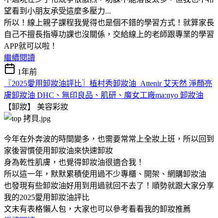
望看到小朋友承受這麼多壓力...
所以！線上親子課程我覺得也是個不錯的學習方式！就算家長
自己不擅長指導功課也沒關係，交給線上的老師跟專業的學習
APP就可以啦！
繼續閱讀
1年前
〖2025愛用卸妝油評比〗植村秀卸妝油 Attenir 艾天然 淨顏亮
膚卸妝油 DHC、無印良品、肌研、魔女工廠ma:nyo 卸妝油
【卸妝】
美容彩妝
今年在外奔波的時間變多，也需要常常上全妝上班，所以回到
家後習慣使用卸妝油來快速卸妝
身為乾性肌膚，也覺得卸妝油很適合我！
所以這一年，默默累積使用過不少專櫃、開架、網購卸妝油
也發現有些卸妝油好用到用過就回不去了！順勢就跟大家分享
我的2025愛用卸妝油評比
文末有表格懶人包，大家也可以參考看看我的卸妝推薦