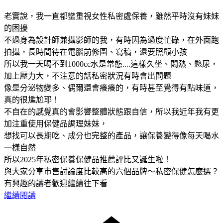
老實說，我一直都蠻重視女性私密處保養，雖然平時沒有妹妹
的困擾
不過身為設計師兼攝影師的我，有時因為過度忙碌，在外面跑
拍攝，長時間待在電腦前修圖、寫稿，還要照顧小孩
所以我一天喝不到1000cc水是常態....這樣久坐、悶熱、憋尿，
加上壓力大，不注意的話私密狀況有時會出問題
像是分泌物變多、偶爾還會癢癢的，有時甚至覺得有點味道，
真的很尷尬耶！
不自在的感覺真的會影響整體狀態跟自信，所以我近年我有更
加注重使用保健品調理妹妹，
想找可以長期吃、成分也完整的產品，讓保養變得像每天喝水
一樣自然
所以2025年私密保養保健品推薦評比又誕生啦！
與大家分享市售討論度比較高的六個品牌～私密保健怎麼選？
有興趣的讀者歡迎繼續往下看
繼續閱讀