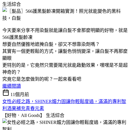
生活綜合
今天要來分享不用染髮就能讓白髮不會那麼明顯的好物，就是
566護黑髮齡凍
想要自然優雅地遮掩白髮，卻又不想靠染劑嗎？
其實有一個更輕鬆的方式，讓髮色悄悄變深，讓白髮不再那麼
顯眼
更特別的是，它竟然只需要陽光就能啟動效果，嘿嘿是不是超
神奇的？
究竟它是怎麼做到的呢？一起來看看吧
繼續閱讀
11個月前
女性必經之路，SHINER媚力固讓你輕鬆度過，滿滿的專利智
利酒果補充青春元素
【好物．All Goods】
生活綜合