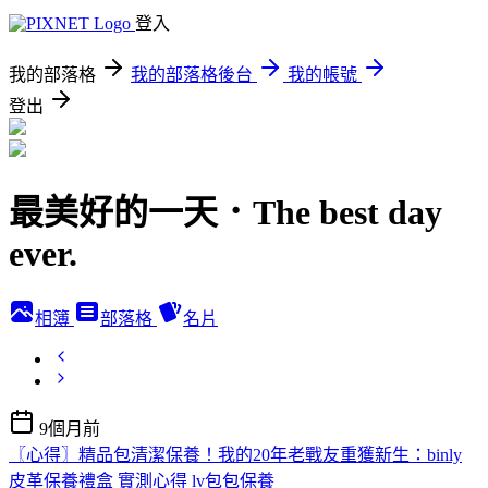
登入
我的部落格
我的部落格後台
我的帳號
登出
最美好的一天．The best day
ever.
相簿
部落格
名片
9個月前
〖心得〗精品包清潔保養！我的20年老戰友重獲新生：binly
皮革保養禮盒 實測心得 lv包包保養