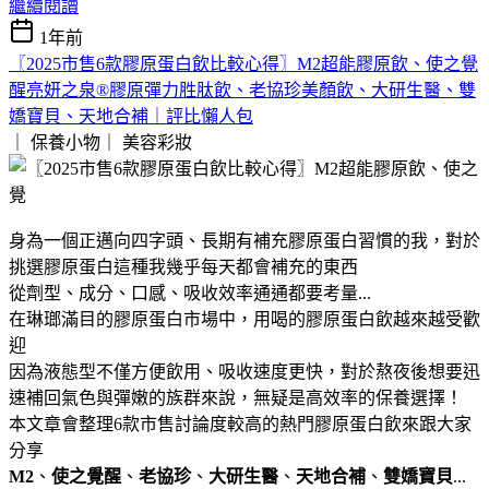
繼續閱讀
1年前
〖2025市售6款膠原蛋白飲比較心得〗M2超能膠原飲、使之覺
醒亮妍之泉®膠原彈力胜肽飲、老協珍美顏飲、大研生醫、雙
嬌寶貝、天地合補｜評比懶人包
｜ 保養小物｜
美容彩妝
身為一個正邁向四字頭、長期有補充膠原蛋白習慣的我，對於
挑選膠原蛋白這種我幾乎每天都會補充的東西
從劑型、成分、口感、吸收效率通通都要考量...
在琳瑯滿目的膠原蛋白市場中，用喝的膠原蛋白飲越來越受歡
迎
因為液態型不僅方便飲用、吸收速度更快，對於熬夜後想要迅
速補回氣色與彈嫩的族群來說，無疑是高效率的保養選擇！
本文章會整理6款市售討論度較高的熱門膠原蛋白飲來跟大家
分享
M2
、
使之覺醒
、
老協珍
、
大研生醫
、
天地合補
、
雙嬌寶貝
...