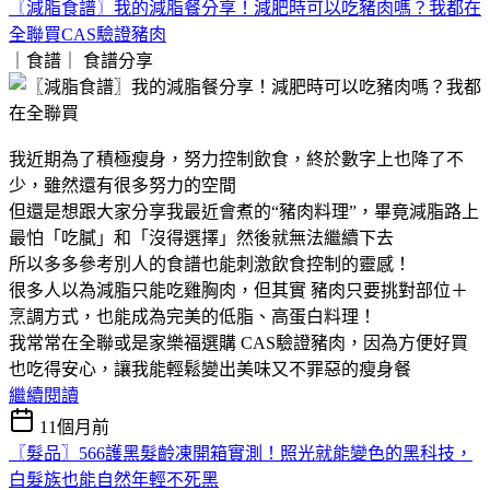
〖減脂食譜〗我的減脂餐分享！減肥時可以吃豬肉嗎？我都在
全聯買CAS驗證豬肉
｜食譜｜
食譜分享
我近期為了積極瘦身，努力控制飲食，終於數字上也降了不
少，雖然還有很多努力的空間
但還是想跟大家分享我最近會煮的“豬肉料理”，畢竟減脂路上
最怕「吃膩」和「沒得選擇」然後就無法繼續下去
所以多多參考別人的食譜也能刺激飲食控制的靈感！
很多人以為減脂只能吃雞胸肉，但其實 豬肉只要挑對部位＋
烹調方式，也能成為完美的低脂、高蛋白料理！
我常常在全聯或是家樂福選購 CAS驗證豬肉，因為方便好買
也吃得安心，讓我能輕鬆變出美味又不罪惡的瘦身餐
繼續閱讀
11個月前
〖髮品〗566護黑髮齡凍開箱實測！照光就能變色的黑科技，
白髮族也能自然年輕不死黑