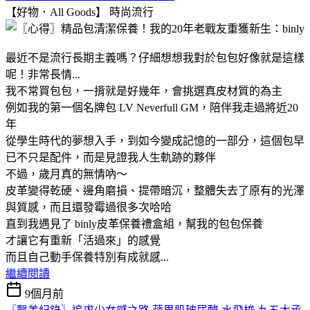
【好物．All Goods】
時尚流行
最近不是流行長期主義嗎？仔細想想我對於包包好像就是這樣
呢！非常長情...
我不常買包包，一揹就是好幾年，會挑選真皮材質的為主
例如我的第一個名牌包 LV Neverfull GM，陪伴我走過將近20
年
從學生時代的夢想入手，到如今變成記憶的一部分，這個包早
已不只是配件，而是見證我人生軌跡的夥伴
不過，歲月真的無情吶～
皮革變得乾硬、邊角磨損、提帶暗沉，整體失去了原有的光澤
與質感，而且還發霉過很多次哈哈
直到我遇見了 binly皮革保養禮盒組，幫我的包包保養
才讓它有重新「活過來」的感覺
而且自己動手保養特別有成就感...
繼續閱讀
9個月前