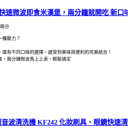
 快速微波即食米漢堡，兩分鐘就開吃 新口
一種壓力？
，還有不同口味的選擇，感受到美味與便利的完美結合！
夜，兩分鐘微波馬上上桌，輕鬆搞定
外線超音波清洗機 KF242 化妝刷具、眼鏡快速