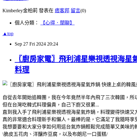
Kimberley金柏莉 發表在
痞客邦
留言
(0)
個人分類：
【心得．閒聊】
▲top
Sep
27
Fri
2024
20:24
〖廚房家電〗飛利浦星樂視透視海星氣
料理
自從去年開始追韓團，我在今年竟然半年內飛了三次韓國，所
但在台灣吃韓式料理偏貴，自己下廚又很累...
直到我入手了飛利浦星樂視透視海星氣炸鍋，料理變得快速又
真的非常適合料理新手和懶人。最棒的是，它滿足了我隨時享
我想要要和大家分享如何用這台氣炸鍋輕鬆完成簡單又美味的
\脆皮五花肉、洋釀炸豆腐，以及布朗尼一口蛋糕/