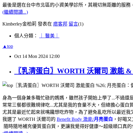
最後是選在台中市北區的小資美學診所，其親切無距離的服務
(繼續閱讀...)
Kimberley金柏莉 發表在
痞客邦
留言
(1)
個人分類：
｜ 醫美｜
▲top
Oct
14
Mon
2024
12:00
〖乳清蛋白〗WORTH 沃爾司 激能
身為一個身兼多職忙碌的媽媽，雖然孩子開始上學了...不過還
常常三餐都很難規律吃...尤其是我的食量不大，但總擔心蛋白
尤其是最近忙起來就嘴饞想吃炸物，為了避免亂吃所以最近我又開
我選了 WORTH 沃爾司的
Benefit Body 激能/
月亮蛋白
，好喝又
隨時隨地補充優質蛋白質，更讓我覺得好健康～超級順口真的