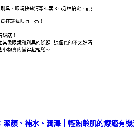
42，實在讓我眼睛一亮！
高級感！
其像眼鏡和刷具的隙縫...這個真的不太好清
些小物真的變得超輕鬆～
步驟：潔顏、補水、潤澤｜輕熟齡肌的療癒有