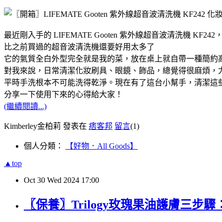
最近剛入手的 LIFEMATE Gooten 紫外線超音波清洗機 KF2
比之前買過的超音波清洗機還要好用太多了
它的氣質全白外型完全就是我的菜，放在桌上就自帶一種簡約
對我來說，日常清潔化妝刷具、眼鏡、飾品，總覺得很麻煩，尤
平時手洗根本不可能洗得乾淨。現在有了這台小幫手，清潔這
分享一下使用下來的心得給大家！
(繼續閱讀...)
Kimberley金柏莉 發表在
痞客邦
留言
(1)
個人分類：
【好物．All Goods】
▲top
Oct
30
Wed
2024
17:00
〖保養〗Trilogy玫瑰果油護膚三