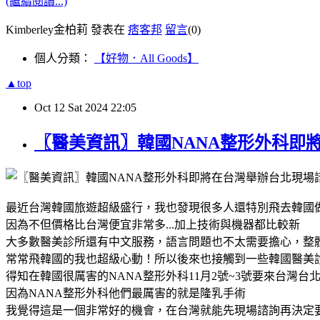
(繼續閱讀...)
Kimberley金柏莉 發表在
痞客邦
留言
(0)
個人分類：
【好物．All Goods】
▲top
Oct
12
Sat
2024
22:05
〖醫美資訊〗韓國NANA整形外科即
最近台灣韓國旅遊超級盛行，我也發現很多人還特別飛去韓國
因為不但價格比台灣便宜非常多...加上技術與機器都比較新
大多數醫美診所還有中文服務，語言問題也不太需要擔心，整體
常常飛韓國的我也超級心動！所以後來也接觸到一些韓國醫美
得知在韓國很厲害的NANA整形外科11月2號~3號要來台灣
因為NANA整形外科他們最厲害的就是隆乳手術
我覺得這是一個非常好的機會，在台灣就能先現場諮詢再決定