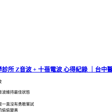
所 Z音波 + 十蓓電波 心得紀錄 ｜台
音波維持最佳狀態
是一直沒有勇敢嘗試
的偷偷變美