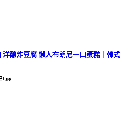
 洋釀炸豆腐 懶人布朗尼一口蛋糕｜韓式