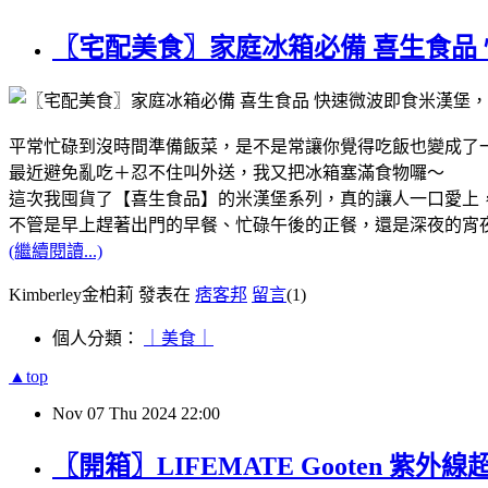
〖宅配美食〗家庭冰箱必備 喜生食品
平常忙碌到沒時間準備飯菜，是不是常讓你覺得吃飯也變成了
最近避免亂吃＋忍不住叫外送，我又把冰箱塞滿食物囉～
這次我囤貨了【喜生食品】的米漢堡系列，真的讓人一口愛上
不管是早上趕著出門的早餐、忙碌午後的正餐，還是深夜的宵
(繼續閱讀...)
Kimberley金柏莉 發表在
痞客邦
留言
(1)
個人分類：
｜美食｜
▲top
Nov
07
Thu
2024
22:00
〖開箱〗LIFEMATE Gooten 紫