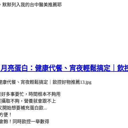
，默默列入我的台中醫美推薦耶
 & 月亮蛋白：健康代餐、宵夜輕鬆搞定｜飲
是好多事要忙，時間根本不夠用
質攝取不夠，營養就會跟不上
始想要補充蛋白飲...
方便！
會飽！同時飲控一舉數得