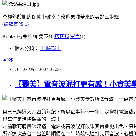
🌹輕熟齡肌的保養小確幸：玫瑰果油帶來的美好三步驟
(繼續閱讀...)
Kimberley金柏莉 發表在
痞客邦
留言
(1)
個人分類：
｜ 臉部｜
▲top
Oct
23
Wed
2024
22:00
〖醫美〗電音波混打更有感！小資美學診
自己已經邁入奔四的年紀，所以每半年～一年固定會打電波或
也當作是進階保養的一環！
之前就有聽醫師建議，電波或音波混打效果其實會更出色，只
所以這次去台中出差時順便在中午時段快速打完電音波，心機