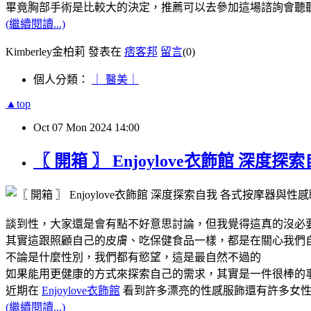
畢竟胸部手術是比較大的決定，推薦可以去參加這場諮詢會聽
(繼續閱讀...)
Kimberley金柏莉 發表在
痞客邦
留言
(0)
個人分類：
｜ 醫美｜
▲top
Oct
07
Mon
2024
14:00
〖 開箱 〗 Enjoylove衣飾館 
談到性，大家還是會有點不好意思討論，但我覺得這真的沒必
其實這跟照顧自己的皮膚、吃保健食品一樣，都是在關心我們
不論是什麼性別，我們都有慾望，這是最自然不過的
如果能用更健康的方式來探索自己的需求，其實是一件很棒的
近期在
Enjoylove衣飾館
看到許多漂亮的性感服飾還有許多女性
(繼續閱讀...)