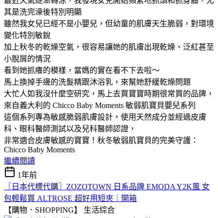
最近天氣逐漸轉涼，我發現女兒開始頻繁地抓頭和抓身體，尤
其是洗完澡後特別明顯
雖然我女兒已經不是小嬰兒，但幼童的肌膚天生脆弱，對環境
變化特別敏銳
加上秋冬的乾燥空氣，很容易讓她的肌膚出現乾燥、泛紅甚至
小脫屑的情況
看到她抓癢的模樣，當媽的實在看不下去啦～
馬上換掉手邊的洗髮精跟沐浴乳，來幫她舒緩乾燥問題
大忙人如我沒什麼空研究，馬上去買寶寶時期很常買的品牌，
來自義大利的 Chicco Baby Moments 敏弱肌寶貝嬰兒系列
這個系列專為敏感脆弱肌膚設計，使用天然成分並經過皮膚
科、眼科醫師測試以及兒科醫師認證，
非常適合皮膚敏感的寶寶！秋冬敏弱肌寶貝的完美守護：
Chicco Baby Moments
繼續閱讀
1年前
〖日本代標代購〗ZOZOTOWN 日系品牌 EMODA Y2K風 女
包輕鬆買 ALTROSE 超好用短夾｜開箱
【購物．SHOPPING】
生活綜合