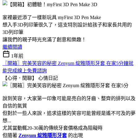
家裡最近添了一樣新玩具 myFirst 3D Pen Make
想入手3D列印筆很久了，這支特別設計給孩子和家長共用的
3D列印筆
讓我們的親子時光充滿了創意和樂趣！
繼續閱讀
1年前
〖開箱〗完美笑容的秘密 Zenyum 綻雅隱形牙套 在家5分鐘就
能完成線上免費諮詢
【心得．閒聊】
心情日記
說到笑容，大家第一印象可能是亮白的牙齒、整齊的排列以及
自信的氣質
但對於一些人來說，追求這樣的笑容可能曾經是遙不可及的夢
想...
尤其當動輒20-30萬的傳統牙套價格成為阻礙時
但隨著
Zenyum 綻雅隱形牙套
的出現