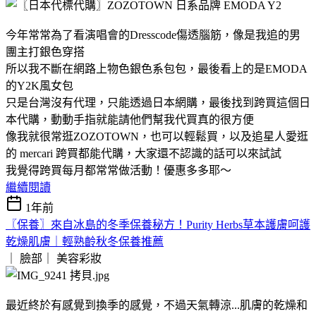
今年常常為了看演唱會的Dresscode傷透腦筋，像是我追的男
團主打銀色穿搭
所以我不斷在網路上物色銀色系包包，最後看上的是EMODA
的Y2K風女包
只是台灣沒有代理，只能透過日本網購，最後找到跨買這個日
本代購，動動手指就能請他們幫我代買真的很方便
像我就很常逛ZOZOTOWN，也可以輕鬆買，以及追星人愛逛
的 mercari 跨買都能代購，大家還不認識的話可以來試試
我覺得跨買每月都常常做活動！優惠多多耶～
繼續閱讀
1年前
〖保養〗來自冰島的冬季保養秘方！Purity Herbs草本護膚呵護
乾燥肌膚｜輕熟齡秋冬保養推薦
｜ 臉部｜
美容彩妝
最近終於有感覺到換季的感覺，不過天氣轉涼...肌膚的乾燥和