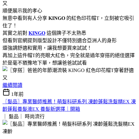
順便展示我的孝心
無意中看到有人分享
KINGO
的紅色印花帽T，立刻被它吸引
住了！
其實之前對
KINGO
這個牌子不太熟悉
但看到官網提到版型設計不僅特別適合亞洲人的身形
還強調舒適和實用，讓我想要買來試試！
再加上這件帽T的亮眼大紅色，完全就是過年穿搭的絕佳選擇
於是毫不猶豫地下單，想讓爸爸試試看
繼續閱讀
1年前
〖髮品〗專業醫師推薦！萌髮科研系列 凍齡蓬鬆洗髮精EX 凍
齡蓬鬆養髮液EX 養髮新選擇｜開箱
｜ 髮品｜
時尚流行