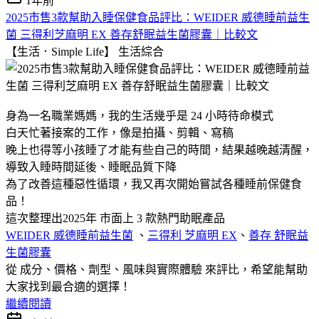
1年前
2025市售3款幫助入睡保健食品評比：WEIDER 威德睡前益生
菌 三得利芝麻明 EX 善存舒眠益生菌膠囊｜比較文
【生活．Simple Life】
生活綜合
身為一名職業媽媽，我的生活幾乎是 24 小時待命模式
白天忙著接案的工作，像是拍攝、剪輯、寫稿
晚上也得等小孩睡了才能有些自己的時間，結果越晚越清醒，
導致入睡時間延後、睡眠品質下降
為了改善這種惡性循環，我又再次開始嘗試各種睡前保健食
品！
這次整理出2025年 市面上 3 款熱門助眠產品
WEIDER 威德睡前益生菌
、
三得利 芝麻明 EX
、
善存 舒眠益
生菌膠囊
從 成分、價格、劑型、風味與實際體驗 來評比，希望能幫助
大家找到最合適的選擇！
繼續閱讀