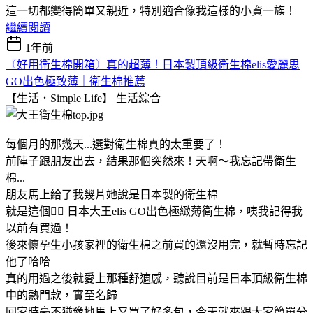
這一切都變得簡單又親近，特別適合像我這樣的小資一族！
繼續閱讀
1年前
〖好用衛生棉開箱〗真的超薄！日本製頂級衛生棉elis愛麗思
GO出色極致薄｜衛生棉推薦
【生活．Simple Life】
生活綜合
每個月的那幾天...選對衛生棉真的太重要了！
前陣子跟朋友出去，結果那個突然來！天啊～我忘記帶衛生
棉...
朋友馬上給了我幾片她說是日本製的衛生棉
就是這個👉🏻 日本大王elis GO出色極緻薄衛生棉，咦我記得我
以前有買過！
後來懷孕生小孩家裡的衛生棉之前買的還沒用完，就暫時忘記
他了哈哈
真的用過之後就愛上那種舒適感，聽說目前是日本頂級衛生棉
中的熱門款，實至名歸
回家時毫不猶豫地馬上又買了好多包，今天就來跟大家簡單分