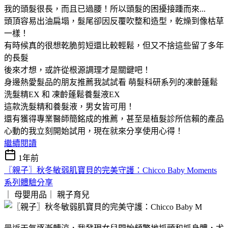
我的頭髮很長，而且已過腰！所以頭髮的困擾接踵而來...
頭頂容易出油扁塌，髮尾卻因反覆吹整和造型，乾燥到像枯草
一樣！
有時候真的很想乾脆剪短還比較輕鬆，但又不捨這些留了多年
的長髮
後來才想，或許從根源調理才是關鍵吧！
身邊熱愛髮品的朋友推薦我試試看 萌髮科研系列的凍齡蓬鬆
洗髮精EX 和 凍齡蓬鬆養髮液EX
這款洗髮精和養髮液，男女皆可用！
還有獲得專業醫師簡銘成的推薦，甚至是植髮診所信賴的產品
心動的我立刻開始試用，現在就來分享使用心得！
繼續閱讀
1年前
〖親子〗秋冬敏弱肌寶貝的完美守護：Chicco Baby Moments
系列體驗分享
｜ 母嬰用品｜
親子育兒