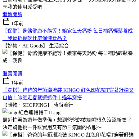
享我的使用感受吧
繼續閱讀
1年前
〖保健〗骨骼健康不能等！娘家每天鈣粉 每日補鈣輕鬆養成
｜我骨折後吃什麼保健食品？
【好物．All Goods】
生活綜合
繼續閱讀
1年前
〖穿搭〗爸爸的年節潮流裝 KINGO 紅色印花帽T穿著舒適又
自信！帥氣走春就選這件｜過年穿搭
【購物．SHOPPING】
時尚流行
最近忙著為過年做準備，想到爸爸的衣櫥裡很久沒添新衣了
決定幫他挑一件既實用又有節日氛圍的衣服～