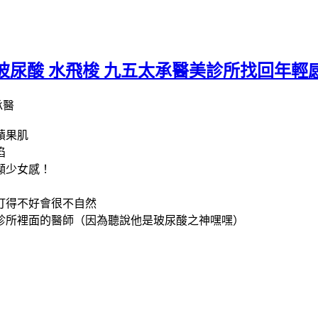
玻尿酸 水飛梭 九五太承醫美診所找回年
蘋果肌
陷
顯少女感！
打得不好會很不自然
診所裡面的醫師（因為聽說他是玻尿酸之神嘿嘿）