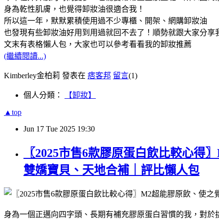
身為乾性肌膚，也覺得卸妝油很適合我！
所以這一年，默默累積使用過不少專櫃、開架、網購卸妝油
也發現有些卸妝油好用到用過就回不去了！順勢就跟大家分享我
文末有表格懶人包，大家也可以參考看看我的卸妝推薦
(繼續閱讀...)
Kimberley金柏莉 發表在
痞客邦
留言
(1)
個人分類：
【卸妝】
▲top
Jun
17
Tue
2025
19:30
〖2025市售6款膠原蛋白飲比較心
雙嬌寶貝、天地合補｜評比懶人包
身為一個正邁向四字頭、長期有補充膠原蛋白習慣的我，對於