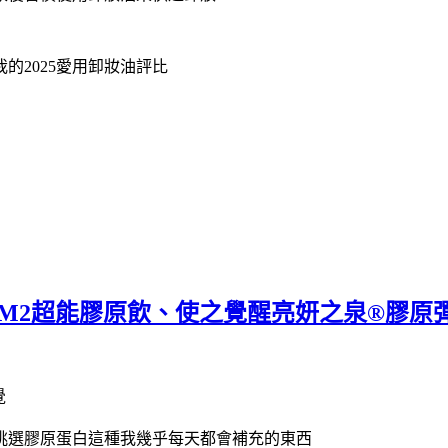
的2025愛用卸妝油評比
得〗M2超能膠原飲、使之覺醒亮妍之泉®膠
挑選膠原蛋白這種我幾乎每天都會補充的東西