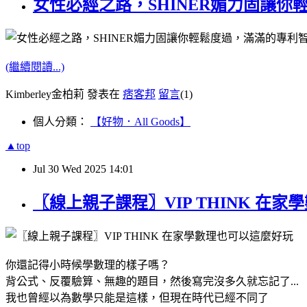
女性必經之路，SHINER媚力固讓
(繼續閱讀...)
Kimberley金柏莉 發表在
痞客邦
留言
(1)
個人分類：
【好物．All Goods】
▲top
Jul
30
Wed
2025
14:01
〖線上親子課程〗VIP THINK 
你還記得小時候學數理的樣子嗎？
背公式、反覆驗算、無趣的題目，然後寫完沒多久就忘記了...
我也曾經以為數學只能是這樣，但現在時代已經不同了