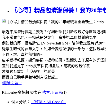
〖心得〗精品包清潔保養！我的20年老戰
最近不是流行長期主義嗎？仔細想想我對於包包好像就是這樣呢！
我不常買包包，一揹就是好幾年，會挑選真皮材質的為主
例如我的第一個名牌包 LV Neverfull GM，陪伴我走過將近20年
從學生時代的夢想入手，到如今變成記憶的一部分，這個包早
不過，歲月真的無情吶～
皮革變得乾硬、邊角磨損、提帶暗沉，整體失去了原有的光澤
直到我遇見了 binly皮革保養禮盒組，幫我的包包保養
才讓它有重新「活過來」的感覺
而且自己動手保養特別有成就感...
(繼續閱讀...)
Kimberley金柏莉 發表在
痞客邦
留言
(1)
個人分類：
【好物．All Goods】