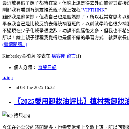
最近放暑假了姪子都待在家，但晚上還是得去外面補習其實接
剛好我有看到有網友推薦親子線上課程”
VIPTHINK
”
雖然我是他舅媽，但我自己也是個媽媽了，所以我常常思考以
畢竟我自己是比較反抗去傳統補習班的，以前就學時也很少補
不過現在少子化競爭很激烈，功課不能落後太多，但我也不希望看
所以！線上親子課程我覺得也是個不錯的學習方式！就算家長自
(繼續閱讀...)
Kimberley金柏莉 發表在
痞客邦
留言
(1)
個人分類：
育兒日記
▲top
Jul
08
Tue
2025
16:32
〖2025愛用卸妝油評比〗植村秀卸妝油 
今年在外奔波的時間變多，也需要常常上全妝上班，所以回到