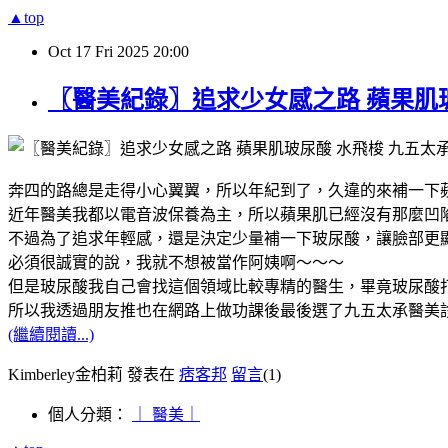
▲top
Oct
17
Fri
2025
20:00
〖醫美紀錄〗追求少女感之路 蘋果肌
奔四的路總是走得小心翼翼，所以年紀到了，久違的來補一下
近年醫美我都以電音波保養為主，所以蘋果肌已經沒有那麼凹
不過為了追求年輕感，還是決定少量補一下玻尿酸，讓臉部更
必須很誠實的說，我就不想被當作阿姨啊～～～
但是玻尿酸我自己會找這個領域比較專精的醫生，畢竟玻尿酸
所以我透過朋友推也在網路上做功課後最後選了九五太承醫美
(繼續閱讀...)
Kimberley金柏莉 發表在
痞客邦
留言
(1)
個人分類：
｜ 醫美｜