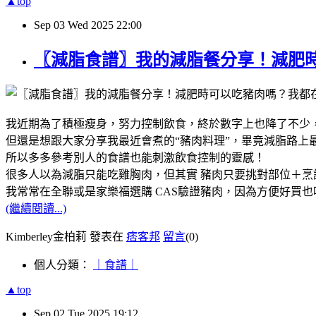
▲top
Sep
03
Wed
2025
22:00
〖減脂食譜〗我的減脂餐分享！減肥時
我近期為了積極瘦身，努力控制飲食，終於數字上也降了不少
但還是想跟大家分享我最近會煮的“豬肉料理”，畢竟減脂路上
所以多多參考別人的食譜也能刺激飲食控制的靈感！
很多人以為減脂只能吃雞胸肉，但其實 豬肉只要挑對部位＋
我常常在全聯或是家樂福選購 CAS驗證豬肉，因為方便好買
(繼續閱讀...)
Kimberley金柏莉 發表在
痞客邦
留言
(0)
個人分類：
｜食譜｜
▲top
Sep
02
Tue
2025
19:12