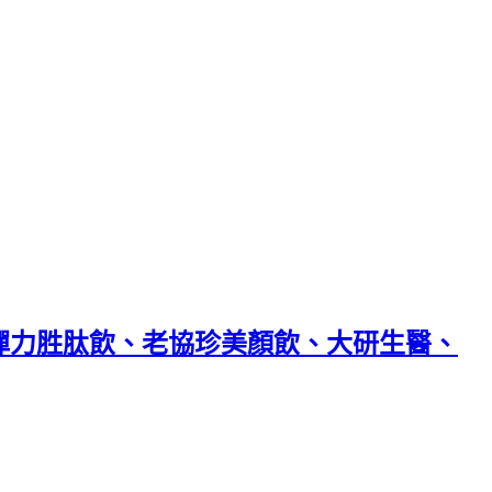
原彈力胜肽飲、老協珍美顏飲、大研生醫、