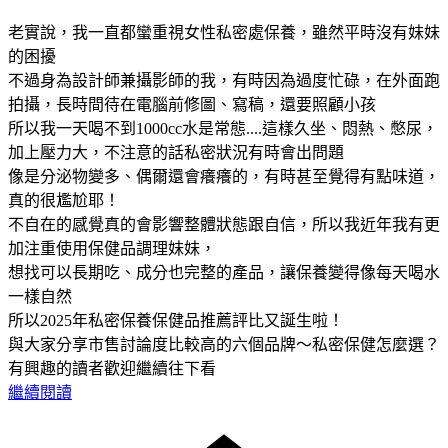
老實說，我一直都蠻重視女性私密處保養，雖然平時沒有妹妹
的困擾
不過身為設計師兼攝影師的我，有時因為過度忙碌，在外面跑
拍攝，長時間待在電腦前修圖、寫稿，還要照顧小孩
所以我一天喝不到1000cc水是常態....這樣久坐、悶熱、憋尿，
加上壓力大，不注意的話私密狀況有時會出問題
像是分泌物變多、偶爾還會癢癢的，有時甚至覺得有點味道，
真的很尷尬耶！
不自在的感覺真的會影響整體狀態跟自信，所以我近年我有更
加注重使用保健品調理妹妹，
想找可以長期吃、成分也完整的產品，讓保養變得像每天喝水
一樣自然
所以2025年私密保養保健品推薦評比又誕生啦！
與大家分享市售討論度比較高的六個品牌～私密保健怎麼選？
有興趣的讀者歡迎繼續往下看
繼續閱讀