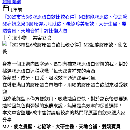
繼續閱讀
1年前
〖2025市售6款膠原蛋白飲比較心得〗M2超能膠原飲、使之覺
醒亮妍之泉®膠原彈力胜肽飲、老協珍美顏飲、大研生醫、雙
嬌寶貝、天地合補｜評比懶人包
｜ 保養小物｜
美容彩妝
身為一個正邁向四字頭、長期有補充膠原蛋白習慣的我，對於
挑選膠原蛋白這種我幾乎每天都會補充的東西
從劑型、成分、口感、吸收效率通通都要考量...
在琳瑯滿目的膠原蛋白市場中，用喝的膠原蛋白飲越來越受歡
迎
因為液態型不僅方便飲用、吸收速度更快，對於熬夜後想要迅
速補回氣色與彈嫩的族群來說，無疑是高效率的保養選擇！
本文章會整理6款市售討論度較高的熱門膠原蛋白飲來跟大家
分享
M2
、
使之覺醒
、
老協珍
、
大研生醫
、
天地合補
、
雙嬌寶貝
...