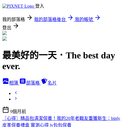
登入
我的部落格
我的部落格後台
我的帳號
登出
最美好的一天．The best day
ever.
相簿
部落格
名片
9個月前
〖心得〗精品包清潔保養！我的20年老戰友重獲新生：binly
皮革保養禮盒 實測心得 lv包包保養