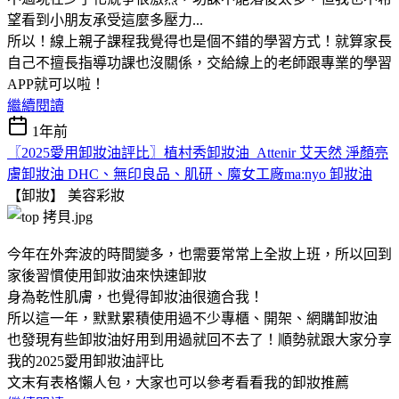
望看到小朋友承受這麼多壓力...
所以！線上親子課程我覺得也是個不錯的學習方式！就算家長
自己不擅長指導功課也沒關係，交給線上的老師跟專業的學習
APP就可以啦！
繼續閱讀
1年前
〖2025愛用卸妝油評比〗植村秀卸妝油 Attenir 艾天然 淨顏亮
膚卸妝油 DHC、無印良品、肌研、魔女工廠ma:nyo 卸妝油
【卸妝】
美容彩妝
今年在外奔波的時間變多，也需要常常上全妝上班，所以回到
家後習慣使用卸妝油來快速卸妝
身為乾性肌膚，也覺得卸妝油很適合我！
所以這一年，默默累積使用過不少專櫃、開架、網購卸妝油
也發現有些卸妝油好用到用過就回不去了！順勢就跟大家分享
我的2025愛用卸妝油評比
文末有表格懶人包，大家也可以參考看看我的卸妝推薦