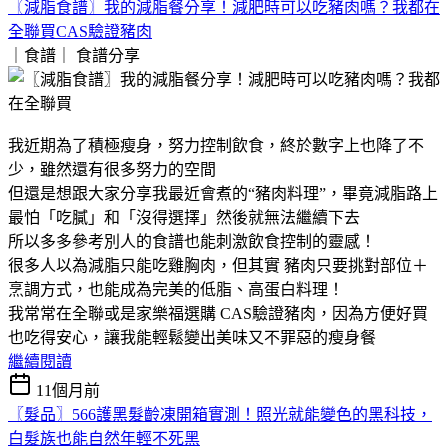
〖減脂食譜〗我的減脂餐分享！減肥時可以吃豬肉嗎？我都在
全聯買CAS驗證豬肉
｜食譜｜
食譜分享
我近期為了積極瘦身，努力控制飲食，終於數字上也降了不
少，雖然還有很多努力的空間
但還是想跟大家分享我最近會煮的“豬肉料理”，畢竟減脂路上
最怕「吃膩」和「沒得選擇」然後就無法繼續下去
所以多多參考別人的食譜也能刺激飲食控制的靈感！
很多人以為減脂只能吃雞胸肉，但其實 豬肉只要挑對部位＋
烹調方式，也能成為完美的低脂、高蛋白料理！
我常常在全聯或是家樂福選購 CAS驗證豬肉，因為方便好買
也吃得安心，讓我能輕鬆變出美味又不罪惡的瘦身餐
繼續閱讀
11個月前
〖髮品〗566護黑髮齡凍開箱實測！照光就能變色的黑科技，
白髮族也能自然年輕不死黑