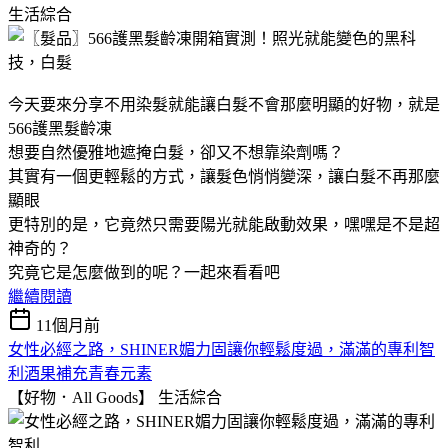
生活綜合
今天要來分享不用染髮就能讓白髮不會那麼明顯的好物，就是
566護黑髮齡凍
想要自然優雅地遮掩白髮，卻又不想靠染劑嗎？
其實有一個更輕鬆的方式，讓髮色悄悄變深，讓白髮不再那麼
顯眼
更特別的是，它竟然只需要陽光就能啟動效果，嘿嘿是不是超
神奇的？
究竟它是怎麼做到的呢？一起來看看吧
繼續閱讀
11個月前
女性必經之路，SHINER媚力固讓你輕鬆度過，滿滿的專利智
利酒果補充青春元素
【好物．All Goods】
生活綜合