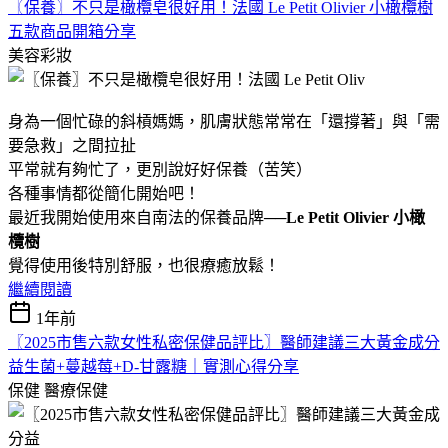
〖保養〗不只是橄欖皂很好用！法國 Le Petit Olivier 小橄欖樹
五款商品開箱分享
美容彩妝
身為一個忙碌的斜槓媽媽，肌膚狀態常常在「還撐著」與「需
要急救」之間拉扯
平常就有夠忙了，更別說好好保養（苦笑）
各種事情都從簡化開始吧！
最近我開始使用來自南法的保養品牌──
Le Petit Olivier 小橄
欖樹
覺得使用後特別舒服，也很療癒放鬆！
繼續閱讀
1年前
〖2025市售六款女性私密保健品評比〗醫師建議三大黃金成分
益生菌+蔓越莓+D-甘露糖｜實測心得分享
保健
醫療保健