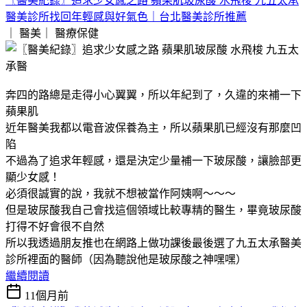
〖醫美紀錄〗追求少女感之路 蘋果肌玻尿酸 水飛梭 九五太承
醫美診所找回年輕感與好氣色｜台北醫美診所推薦
｜ 醫美｜
醫療保健
奔四的路總是走得小心翼翼，所以年紀到了，久違的來補一下
蘋果肌
近年醫美我都以電音波保養為主，所以蘋果肌已經沒有那麼凹
陷
不過為了追求年輕感，還是決定少量補一下玻尿酸，讓臉部更
顯少女感！
必須很誠實的說，我就不想被當作阿姨啊～～～
但是玻尿酸我自己會找這個領域比較專精的醫生，畢竟玻尿酸
打得不好會很不自然
所以我透過朋友推也在網路上做功課後最後選了九五太承醫美
診所裡面的醫師（因為聽說他是玻尿酸之神嘿嘿）
繼續閱讀
11個月前