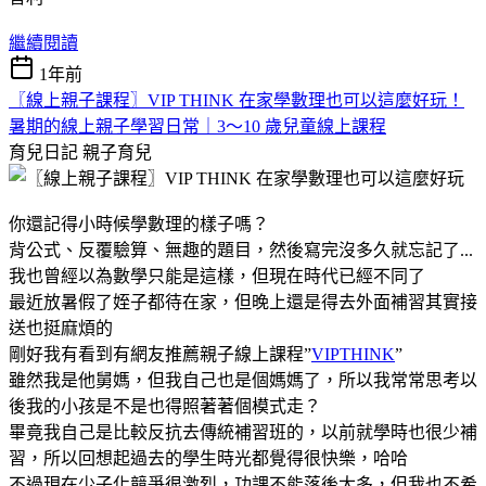
繼續閱讀
1年前
〖線上親子課程〗VIP THINK 在家學數理也可以這麼好玩！
暑期的線上親子學習日常｜3～10 歲兒童線上課程
育兒日記
親子育兒
你還記得小時候學數理的樣子嗎？
背公式、反覆驗算、無趣的題目，然後寫完沒多久就忘記了...
我也曾經以為數學只能是這樣，但現在時代已經不同了
最近放暑假了姪子都待在家，但晚上還是得去外面補習其實接
送也挺麻煩的
剛好我有看到有網友推薦親子線上課程”
VIPTHINK
”
雖然我是他舅媽，但我自己也是個媽媽了，所以我常常思考以
後我的小孩是不是也得照著著個模式走？
畢竟我自己是比較反抗去傳統補習班的，以前就學時也很少補
習，所以回想起過去的學生時光都覺得很快樂，哈哈
不過現在少子化競爭很激烈，功課不能落後太多，但我也不希