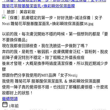
〖保養〗肌膚穩定的第一步，好好洗臉+減法保養｜女子Nvzi
雛菊花萃胺基酸潔面乳+煥彩瞬效保濕面膜
｜ 臉部｜
美容彩妝
以前的我，每次膚況開始不穩的時候，第一個想到的都是「要
不要換保養品」
現在我都會回頭檢查，我在洗臉這一步做對了嗎？
奔四的我，是乾性、敏弱肌，皮膚偶爾會泛紅、冒粉刺、脫皮
前陣子膚況特別不穩定，除了粗糙之外還長痘痘
後來才發現，大概是換季時過度清潔保養，所以我近期減少步
驟
想跟你們分享我使用的MIT品牌「女子Nvzi」
我使用 雛菊花萃 胺基酸保濕潔面乳 ＆ 煥彩瞬效保濕面膜
使用一陣子真的覺得很不錯，也找回了那種肌膚很穩、什麼底
妝都好上的狀態！
繼續閱讀
1年前