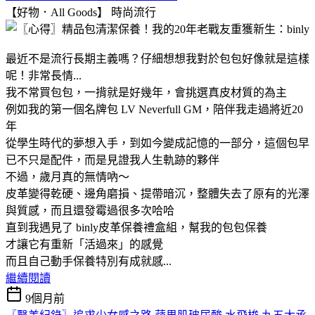
【好物．All Goods】
時尚流行
最近不是流行長期主義嗎？仔細想想我對於包包好像就是這樣
呢！非常長情...
我不常買包包，一揹就是好幾年，會挑選真皮材質的為主
例如我的第一個名牌包 LV Neverfull GM，陪伴我走過將近20
年
從學生時代的夢想入手，到如今變成記憶的一部分，這個包早
已不只是配件，而是見證我人生軌跡的夥伴
不過，歲月真的無情吶～
皮革變得乾硬、邊角磨損、提帶暗沉，整體失去了原有的光澤
與質感，而且還發霉過很多次哈哈
直到我遇見了 binly皮革保養禮盒組，幫我的包包保養
才讓它有重新「活過來」的感覺
而且自己動手保養特別有成就感...
繼續閱讀
9個月前