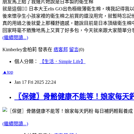
朋友馬上給了我幾片她說是日本製的衛生棉
就是這個👉🏻 日本大王elis GO出色極緻薄衛生棉，咦我記得
後來懷孕生小孩家裡的衛生棉之前買的還沒用完，就暫時忘記
真的用過之後就愛上那種舒適感，聽說目前是日本頂級衛生棉
回家時毫不猶豫地馬上又買了好多包，今天就來跟大家簡單分
(繼續閱讀...)
Kimberley金柏莉 發表在
痞客邦
留言
(0)
個人分類：
【生活．Simple Life】
▲top
Jan
17
Fri
2025
22:24
〖保健〗骨骼健康不能等！娘家每天
(繼續閱讀...)