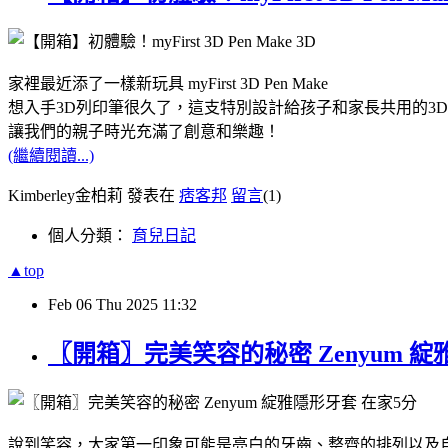
家裡最近添了一樣新玩具 myFirst 3D Pen Make
想入手3D列印筆很久了，這支特別設計給孩子和家長共用的3
讓我們的親子時光充滿了創意和樂趣！
(繼續閱讀...)
Kimberley金柏莉 發表在
痞客邦
留言
(1)
個人分類：
育兒日記
▲top
Feb
06
Thu
2025
11:32
〖開箱〗完美笑容的秘密 Zenyum 
說到笑容，大家第一印象可能是亮白的牙齒、整齊的排列以及