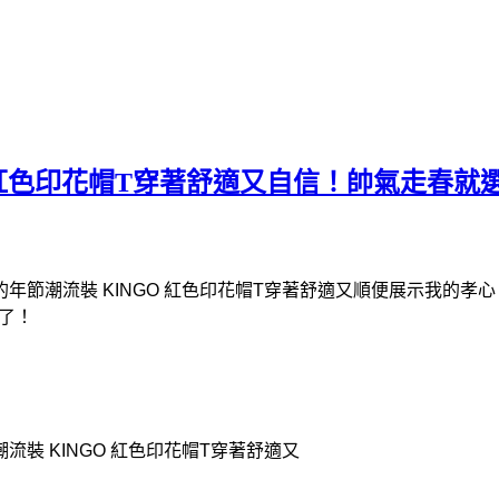
O 紅色印花帽T穿著舒適又自信！帥氣走春就
順便展示我的孝心
了！