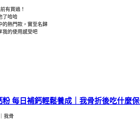
我以前有買過！
他了哈哈
中的熱門款，實至名歸
享我的使用感受吧
鈣粉 每日補鈣輕鬆養成｜我骨折後吃什麼保