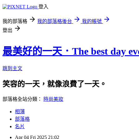
登入
我的部落格
我的部落格後台
我的帳號
登出
最美好的一天．The best day eve
跳到主文
笑容的一天，就像浪費了一天。
部落格全站分類：
時尚美妝
相簿
部落格
名片
Apr
04
Fri
2025
21:02