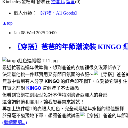
Kimberley金柏莉 發表在
痞客邦
留言
(0)
個人分類：
【好物．All Goods】
▲top
Jan
08
Wed
2025
20:00
〖穿搭〗爸爸的年節潮流裝 KING
最近忙著為過年做準備，想到爸爸的衣櫥裡很久沒添新衣了
決定幫他挑一件既實用又有節日氛圍的衣服～
無意中看到有人分享
KINGO
的紅色印花帽T，立刻被它吸引住
其實之前對
KINGO
這個牌子不太熟悉
但看到官網提到版型設計不僅特別適合亞洲人的身形
還強調舒適和實用，讓我想要買來試試！
再加上這件帽T的亮眼大紅色，完全就是過年穿搭的絕佳選擇
於是毫不猶豫地下單，想讓爸爸試試看
(繼續閱讀...)