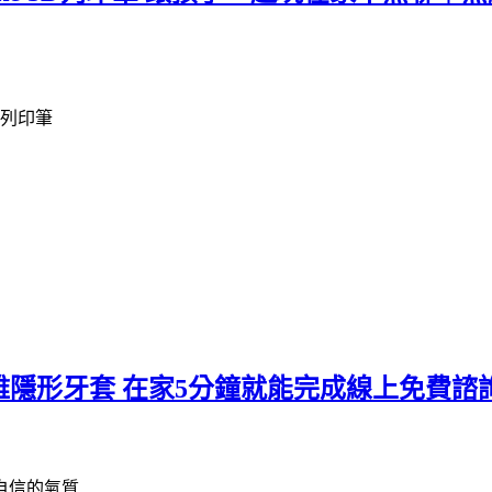
D列印筆
綻雅隱形牙套 在家5分鐘就能完成線上免費諮
自信的氣質