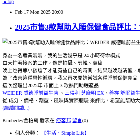
▲top
Feb
17
Mon
2025
20:00
2025市售3款幫助入睡保健食品評比：
身為一名職業媽媽，我的生活幾乎是 24 小時待命模式
白天忙著接案的工作，像是拍攝、剪輯、寫稿
晚上也得等小孩睡了才能有些自己的時間，結果越晚越清醒，
為了改善這種惡性循環，我又再次開始嘗試各種睡前保健食品
這次整理出2025年 市面上 3 款熱門助眠產品
WEIDER 威德睡前益生菌
、
三得利 芝麻明 EX
、
善存 舒眠益
從 成分、價格、劑型、風味與實際體驗 來評比，希望能幫助
(繼續閱讀...)
Kimberley金柏莉 發表在
痞客邦
留言
(0)
個人分類：
【生活．Simple Life】