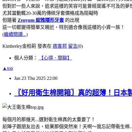
但對於一些人來說，追求這樣的笑容可能曾經是遙不可及的夢想.
尤其當動輒20-30萬的傳統牙套價格成為阻礙時
但隨著
Zenyum 綻雅隱形牙套
的出現
這一切都變得簡單又親近，特別適合像我這樣的小資一族！
(繼續閱讀...)
Kimberley金柏莉 發表在
痞客邦
留言
(0)
個人分類：
【心得．閒聊】
▲top
Jan
23
Thu
2025
22:00
〖好用衛生棉開箱〗真的超薄！日本製
每個月的那幾天...選對衛生棉真的太重要了！
前陣子跟朋友出去，結果那個突然來！天啊～我忘記帶衛生棉..