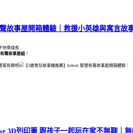
有聲故事屋開箱體驗｜救援小英雄與寓言故事組 ｜k
子快樂成長
 智慧有聲故事屋組
！
豐富有趣吧
n Make 3D列印筆 跟孩子一起玩在家不無聊