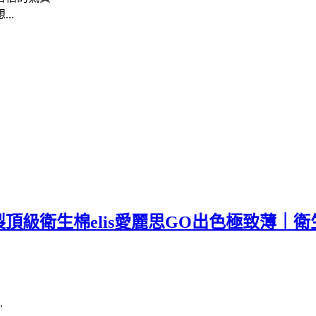
..
頂級衛生棉elis愛麗思GO出色極致薄｜衛
.