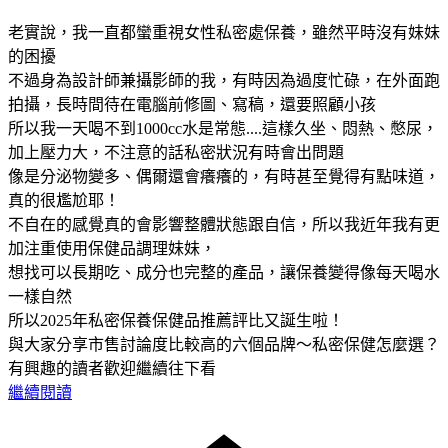
老實說，我一直都蠻重視女性私密處保養，雖然平時沒有妹妹
的困擾
不過身為設計師兼攝影師的我，有時因為過度忙碌，在外面跑
拍攝，長時間待在電腦前修圖、寫稿，還要照顧小孩
所以我一天喝不到1000cc水是常態....這樣久坐、悶熱、憋尿，
加上壓力大，不注意的話私密狀況有時會出問題
像是分泌物變多、偶爾還會癢癢的，有時甚至覺得有點味道，
真的很尷尬耶！
不自在的感覺真的會影響整體狀態跟自信，所以我近年我有更
加注重使用保健品調理妹妹，
想找可以長期吃、成分也完整的產品，讓保養變得像每天喝水
一樣自然
所以2025年私密保養保健品推薦評比又誕生啦！
與大家分享市售討論度比較高的六個品牌～私密保健怎麼選？
有興趣的讀者歡迎繼續往下看
繼續閱讀