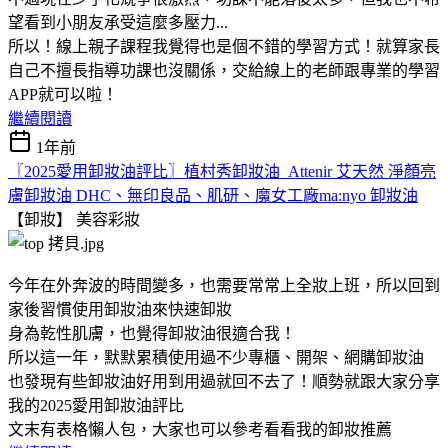
望看到小朋友承受這麼多壓力...
所以！線上親子課程我覺得也是個不錯的學習方式！就算家長
自己不擅長指導功課也沒關係，交給線上的老師跟專業的學習
APP就可以啦！
繼續閱讀
1年前
〖2025愛用卸妝油評比〗植村秀卸妝油 Attenir 艾天然 淨顏亮
膚卸妝油 DHC、無印良品、肌研、魔女工廠ma:nyo 卸妝油
【卸妝】
美容彩妝
今年在外奔波的時間變多，也需要常常上全妝上班，所以回到
家後習慣使用卸妝油來快速卸妝
身為乾性肌膚，也覺得卸妝油很適合我！
所以這一年，默默累積使用過不少專櫃、開架、網購卸妝油
也發現有些卸妝油好用到用過就回不去了！順勢就跟大家分享
我的2025愛用卸妝油評比
文末有表格懶人包，大家也可以參考看看我的卸妝推薦