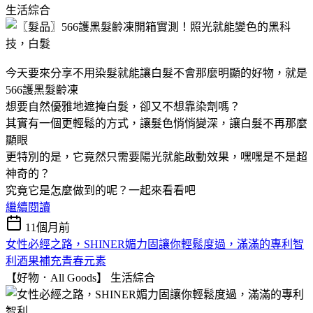
生活綜合
今天要來分享不用染髮就能讓白髮不會那麼明顯的好物，就是
566護黑髮齡凍
想要自然優雅地遮掩白髮，卻又不想靠染劑嗎？
其實有一個更輕鬆的方式，讓髮色悄悄變深，讓白髮不再那麼
顯眼
更特別的是，它竟然只需要陽光就能啟動效果，嘿嘿是不是超
神奇的？
究竟它是怎麼做到的呢？一起來看看吧
繼續閱讀
11個月前
女性必經之路，SHINER媚力固讓你輕鬆度過，滿滿的專利智
利酒果補充青春元素
【好物．All Goods】
生活綜合