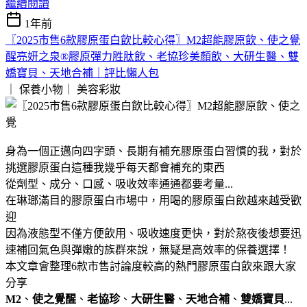
繼續閱讀
1年前
〖2025市售6款膠原蛋白飲比較心得〗M2超能膠原飲、使之覺
醒亮妍之泉®膠原彈力胜肽飲、老協珍美顏飲、大研生醫、雙
嬌寶貝、天地合補｜評比懶人包
｜ 保養小物｜
美容彩妝
身為一個正邁向四字頭、長期有補充膠原蛋白習慣的我，對於
挑選膠原蛋白這種我幾乎每天都會補充的東西
從劑型、成分、口感、吸收效率通通都要考量...
在琳瑯滿目的膠原蛋白市場中，用喝的膠原蛋白飲越來越受歡
迎
因為液態型不僅方便飲用、吸收速度更快，對於熬夜後想要迅
速補回氣色與彈嫩的族群來說，無疑是高效率的保養選擇！
本文章會整理6款市售討論度較高的熱門膠原蛋白飲來跟大家
分享
M2
、
使之覺醒
、
老協珍
、
大研生醫
、
天地合補
、
雙嬌寶貝
...