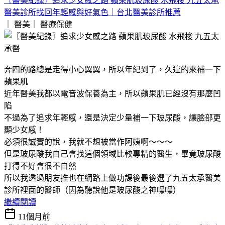
〖醫美紀錄〗追求少女感之路 蘋果肌玻尿酸 水飛梭 九五太承
醫美診所找回年輕感與好氣色｜台北醫美診所推薦
｜ 醫美｜
醫療保健
奔四的路總是走得小心翼翼，所以年紀到了，久違的來補一下
蘋果肌
近年醫美我都以電音波保養為主，所以蘋果肌已經沒有那麼凹
陷
不過為了追求年輕感，還是決定少量補一下玻尿酸，讓臉部更
顯少女感！
必須很誠實的說，我就不想被當作阿姨啊～～～
但是玻尿酸我自己會找這個領域比較專精的醫生，畢竟玻尿酸
打得不好會很不自然
所以我透過朋友推也在網路上做功課後最後選了九五太承醫美
診所裡面的醫師（因為聽說他是玻尿酸之神嘿嘿）
繼續閱讀
11個月前