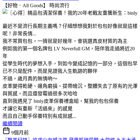
【好物．All Goods】
時尚流行
最近不是流行長期主義嗎？仔細想想我對於包包好像就是這樣
呢！非常長情...
我不常買包包，一揹就是好幾年，會挑選真皮材質的為主
例如我的第一個名牌包 LV Neverfull GM，陪伴我走過將近20
年
從學生時代的夢想入手，到如今變成記憶的一部分，這個包早
已不只是配件，而是見證我人生軌跡的夥伴
不過，歲月真的無情吶～
皮革變得乾硬、邊角磨損、提帶暗沉，整體失去了原有的光澤
與質感，而且還發霉過很多次哈哈
直到我遇見了 binly皮革保養禮盒組，幫我的包包保養
才讓它有重新「活過來」的感覺
而且自己動手保養特別有成就感...
繼續閱讀
9個月前