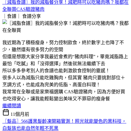
〖減脂食譜〗我的減脂餐分享！減肥時可以吃豬肉嗎？我都在
全聯買CAS驗證豬肉
｜食譜｜
食譜分享
我近期為了積極瘦身，努力控制飲食，終於數字上也降了不
少，雖然還有很多努力的空間
但還是想跟大家分享我最近會煮的“豬肉料理”，畢竟減脂路上
最怕「吃膩」和「沒得選擇」然後就無法繼續下去
所以多多參考別人的食譜也能刺激飲食控制的靈感！
很多人以為減脂只能吃雞胸肉，但其實 豬肉只要挑對部位＋
烹調方式，也能成為完美的低脂、高蛋白料理！
我常常在全聯或是家樂福選購 CAS驗證豬肉，因為方便好買
也吃得安心，讓我能輕鬆變出美味又不罪惡的瘦身餐
繼續閱讀
11個月前
〖髮品〗566護黑髮齡凍開箱實測！照光就能變色的黑科技，
白髮族也能自然年輕不死黑