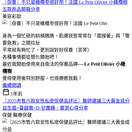
〖保養〗不只是橄欖皂很好用！法國 Le Petit Olivier 小橄欖樹
五款商品開箱分享
美容彩妝
身為一個忙碌的斜槓媽媽，肌膚狀態常常在「還撐著」與「需
要急救」之間拉扯
平常就有夠忙了，更別說好好保養（苦笑）
各種事情都從簡化開始吧！
最近我開始使用來自南法的保養品牌──
Le Petit Olivier 小橄
欖樹
覺得使用後特別舒服，也很療癒放鬆！
繼續閱讀
1年前
〖2025市售六款女性私密保健品評比〗醫師建議三大黃金成分
益生菌+蔓越莓+D-甘露糖｜實測心得分享
保健
醫療保健