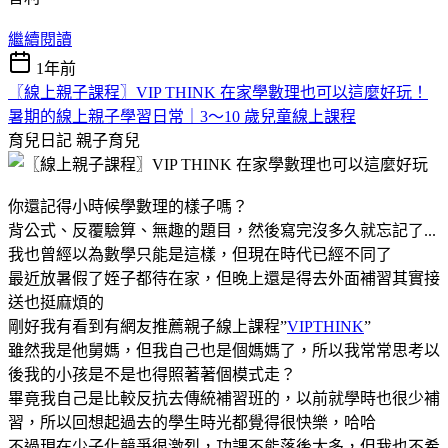
繼續閱讀
1年前
〖線上親子課程〗VIP THINK 在家學數理也可以這麼好玩！
暑期的線上親子學習日常｜3～10 歲兒童線上課程
育兒日記
親子育兒
你還記得小時候學數理的樣子嗎？
背公式、反覆驗算、無趣的題目，然後寫完沒多久就忘記了...
我也曾經以為數學只能是這樣，但現在時代已經不同了
最近放暑假了姪子都待在家，但晚上還是得去外面補習其實接
送也挺麻煩的
剛好我有看到有網友推薦親子線上課程”
VIPTHINK
”
雖然我是他舅媽，但我自己也是個媽媽了，所以我常常思考以
後我的小孩是不是也得照著著個模式走？
畢竟我自己是比較反抗去傳統補習班的，以前就學時也很少補
習，所以回想起過去的學生時光都覺得很快樂，哈哈
不過現在少子化競爭很激烈，功課不能落後太多，但我也不希