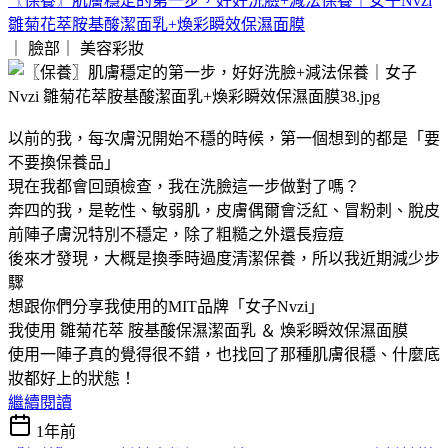
〖保養〗肌膚穩定的第一步，好好洗臉+減法保養｜女子Nvzi
雛菊花萃胺基酸潔面乳+煥彩瞬效保濕面膜
｜ 臉部｜
美容彩妝
以前的我，每次膚況開始不穩的時候，第一個想到的都是「要
不要換保養品」
現在我都會回頭檢查，我在洗臉這一步做對了嗎？
奔四的我，是乾性、敏弱肌，皮膚偶爾會泛紅、冒粉刺、脫皮
前陣子膚況特別不穩定，除了粗糙之外還長痘痘
後來才發現，大概是換季時過度清潔保養，所以我近期減少步
驟
想跟你們分享我使用的MIT品牌「女子Nvzi」
我使用 雛菊花萃 胺基酸保濕潔面乳 ＆ 煥彩瞬效保濕面膜
使用一陣子真的覺得很不錯，也找回了那種肌膚很穩、什麼底
妝都好上的狀態！
繼續閱讀
1年前