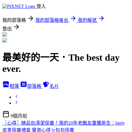
登入
我的部落格
我的部落格後台
我的帳號
登出
最美好的一天．The best day
ever.
相簿
部落格
名片
9個月前
〖心得〗精品包清潔保養！我的20年老戰友重獲新生：binly
皮革保養禮盒 實測心得 lv包包保養